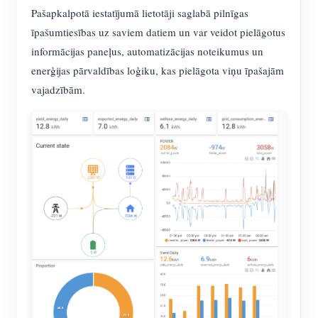
Pašapkalpotā iestatījumā lietotāji saglabā pilnīgas
īpašumtiesības uz saviem datiem un var veidot pielāgotus
informācijas paneļus, automatizācijas noteikumus un
enerģijas pārvaldības loģiku, kas pielāgota viņu īpašajām
vajadzībām.