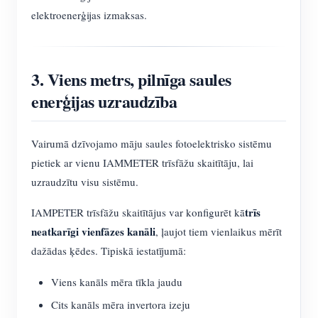
elektroenerģijas izmaksas.
3. Viens metrs, pilnīga saules
enerģijas uzraudzība
Vairumā dzīvojamo māju saules fotoelektrisko sistēmu
pietiek ar vienu IAMMETER trīsfāžu skaitītāju, lai
uzraudzītu visu sistēmu.
trīs
IAMPETER trīsfāžu skaitītājus var konfigurēt kā
neatkarīgi vienfāzes kanāli
, ļaujot tiem vienlaikus mērīt
dažādas ķēdes. Tipiskā iestatījumā:
Viens kanāls mēra tīkla jaudu
Cits kanāls mēra invertora izeju