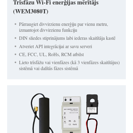
Trīsfāzu Wi-Fi enerģijas mērītājs
(WEM3080T)
Pārraugiet divvirzienu enerģiju par vienu metru,
izmantojot divvirzienu funkciju
DIN sliedes stiprinājums labi iederas skaitītāja kastē
Atveriet API integrācijai ar savu serveri
CE, FCC, UL, RoHs, RCM atbilst
Lieto trīsfāžu vai vienfāzes (kā 3 vienfāzes skaitītājus)
sistēmā vai dalītās fāzes sistēmā