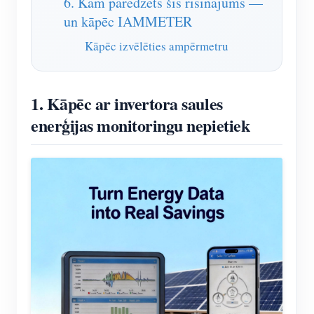
6. Kam paredzēts šis risinājums —
un kāpēc IAMMETER
Kāpēc izvēlēties ampērmetru
1. Kāpēc ar invertora saules
enerģijas monitoringu nepietiek