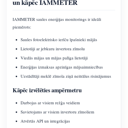
un kāpēc IAMMETER
IAMMETER saules enerģijas monitorings ir ideāli
piemērots:
Saules fotoelektrisko ierīču īpašnieki mājās
Lietotāji ar jebkuru invertora zīmolu
Viedās mājas un mājas palīga lietotāji
Enerģijas izmaksas apzinīgas mājsaimniecības
Uzstādītāji meklē zīmola ziņā neitrālus risinājumus
Kāpēc izvēlēties ampērmetru
Darbojas ar visiem režģa veidiem
Savietojams ar visiem invertoru zīmoliem
Atvērtās API un integrācijas