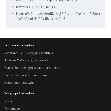
Ievērots CE, FCC, RoHs
Lieto trīsfāžu vai vienfāzes (kā 3 vienfāzes skaitītājus)
sistēmā vai dalītās fāzes sistēmā
Enerģijas patēriņa monitors
Vienfāzes WiFi enerģijas skaitītājs
Trīsfāzu WiFi enerģijas skaitītājs
Mājas elektroenerģijas patēriņa monitors
Saules PV uzraudzības sistēma
Mājas automatizācija
Enerģijas patēriņa monitors
Resursi
Dokuments