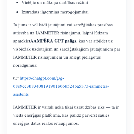
Vietējie un mākoņa darbības režīmi
Izstrādāts ilgtermiņa mērogojamībai
Ja jums ir vēl kādi jautājumi vai sarežģītākas prasības
attiecībā uz IAMMETER risinājumu, laipni lūdzam
AAMPĒRA GPT palīgs
apmeklēt
, kas var atbildēt uz
visbiežāk uzdotajiem un sarežģītākajiem jautājumiem par
IAMMETER risinājumiem un sniegt pielāgotus
norādījumus:
👉
https://chatgpt.com/g/g-
68e9cc3b83408191901b66b524ba5373-iammetra-
asistents
IAMMETER ir vairāk nekā tikai uzraudzības rīks — tā ir
vieda enerģijas platforma, kas palīdz pārvērst saules
enerģijas datus reālos ietaupījumos.