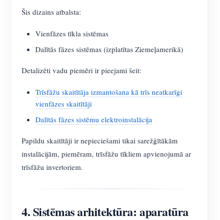
Šis dizains atbalsta:
Vienfāzes tīkla sistēmas
Dalītās fāzes sistēmas (izplatītas Ziemeļamerikā)
Detalizēti vadu piemēri ir pieejami šeit:
Trīsfāžu skaitītāja izmantošana kā trīs neatkarīgi
vienfāzes skaitītāji
Dalītās fāzes sistēmu elektroinstalācija
Papildu skaitītāji ir nepieciešami tikai sarežģītākām
instalācijām, piemēram, trīsfāžu tīkliem apvienojumā ar
trīsfāžu invertoriem.
4. Sistēmas arhitektūra: aparatūra