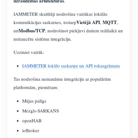
uzraudzības arhitektūras
.
IAMMETER skaitītāji nodrošina vairākas lokālās
Vietējā API
MQTT
komunikācijas saskarnes, tostarp
,
,
Modbus/TCP
un
, nodrošinot piekļuvi datiem reāllaikā un
netraucētu sistēmu integrāciju.
Uzziniet vairāk:
IAMMETER lokālo saskarņu un API rokasgrāmata
Tas nodrošina nemanāmu integrāciju ar populārām
platformām, piemēram:
Mājas palīgs
Mezgls-SARKANS
openHAB
ioBroker