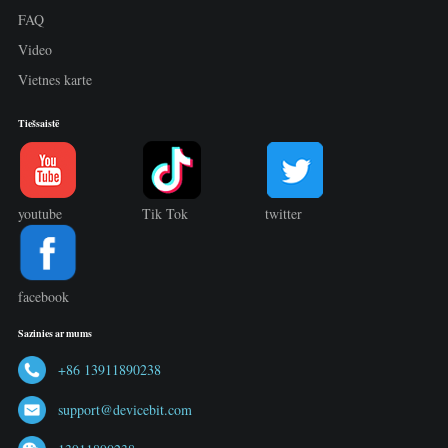
FAQ
Video
Vietnes karte
Tiešsaistē
youtube
Tik Tok
twitter
facebook
Sazinies ar mums
+86 13911890238
support@devicebit.com