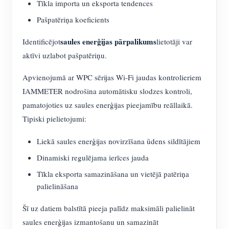
Tīkla importa un eksporta tendences
Pašpatēriņa koeficients
saules enerģijas pārpalikums
Identificējot
lietotāji var
aktīvi uzlabot pašpatēriņu.
Apvienojumā ar WPC sērijas Wi-Fi jaudas kontrolieriem
IAMMETER nodrošina automātisku slodzes kontroli,
pamatojoties uz saules enerģijas pieejamību reāllaikā.
Tipiski pielietojumi:
Liekā saules enerģijas novirzīšana ūdens sildītājiem
Dinamiski regulējama ierīces jauda
Tīkla eksporta samazināšana un vietējā patēriņa
palielināšana
Šī uz datiem balstītā pieeja palīdz maksimāli palielināt
saules enerģijas izmantošanu un samazināt