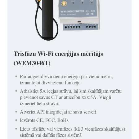
Trīsfāzu Wi-Fi enerģijas mērītājs
(WEM3046T)
Pārraugiet divvirzienu enerģiju par vienu metru,
izmantojot divvirzienu funkciju
Atbalstiet 5A ieejas strāvu, lai šim skaitītājam varētu
pievienot savus CT ar attiecību xxx:5A. Viegli
izmēriet lielu strāvu.
Atveriet API integrācijai ar savu serveri
Ievērots CE, FCC, RoHs
Lieto trīsfāžu vai vienfāzes (kā 3 vienfāzes skaitītājus)
sistēmā vai dalītās fāzes sistēmā