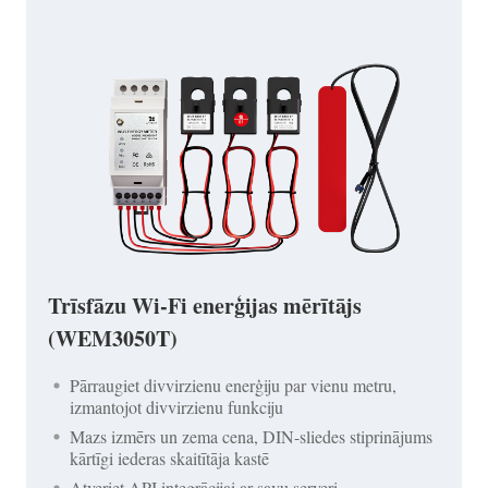
Trīsfāzu Wi-Fi enerģijas mērītājs
(WEM3050T)
Pārraugiet divvirzienu enerģiju par vienu metru,
izmantojot divvirzienu funkciju
Mazs izmērs un zema cena, DIN-sliedes stiprinājums
kārtīgi iederas skaitītāja kastē
Atveriet API integrācijai ar savu serveri