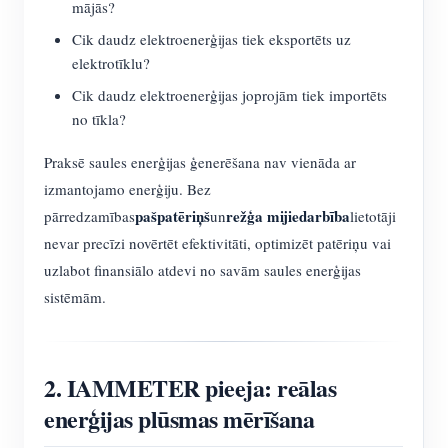
mājās?
Cik daudz elektroenerģijas tiek eksportēts uz
elektrotīklu?
Cik daudz elektroenerģijas joprojām tiek importēts
no tīkla?
Praksē saules enerģijas ģenerēšana nav vienāda ar
izmantojamo enerģiju. Bez
pašpatēriņš
režģa mijiedarbība
pārredzamības
un
lietotāji
nevar precīzi novērtēt efektivitāti, optimizēt patēriņu vai
uzlabot finansiālo atdevi no savām saules enerģijas
sistēmām.
2. IAMMETER pieeja: reālas
enerģijas plūsmas mērīšana