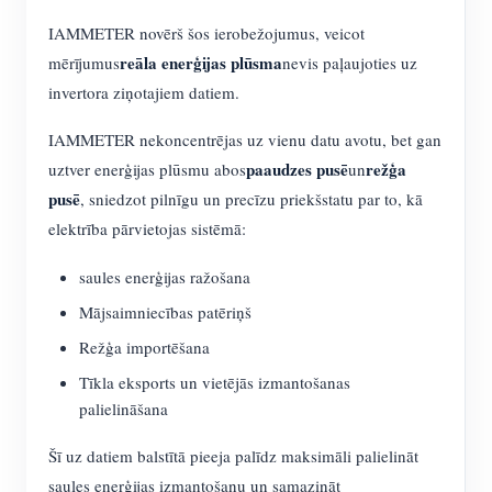
IAMMETER novērš šos ierobežojumus, veicot
reāla enerģijas plūsma
mērījumus
nevis paļaujoties uz
invertora ziņotajiem datiem.
IAMMETER nekoncentrējas uz vienu datu avotu, bet gan
paaudzes pusē
režģa
uztver enerģijas plūsmu abos
un
pusē
, sniedzot pilnīgu un precīzu priekšstatu par to, kā
elektrība pārvietojas sistēmā:
saules enerģijas ražošana
Mājsaimniecības patēriņš
Režģa importēšana
Tīkla eksports un vietējās izmantošanas
palielināšana
Šī uz datiem balstītā pieeja palīdz maksimāli palielināt
saules enerģijas izmantošanu un samazināt