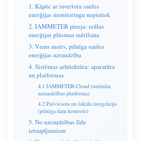
IAMMETER simulators
1. Kāpēc ar invertora saules
enerģijas monitoringu nepietiek
Virtuālais skaitītājs
2. IAMMETER pieeja: reālas
Enerģijas prognozēšanas un simulācijas sistēma
enerģijas plūsmas mērīšana
Lietojumprogrammas
3. Viens metrs, pilnīga saules
Saules PV sistēmas enerģijas monitors
Veikals
enerģijas uzraudzība
Elektrības patēriņa monitors
Resursi
4. Sistēmas arhitektūra: aparatūra
un platformas
PV sildītāja vadības sistēma
Produkta īsais ievads
kopiena
4.1 IAMMETER-Cloud (mitināta
Mājas automatizācija
Dokuments
Līdzstrādnieku programma
uzraudzības platforma)
Izstrādātājs
Rūpnīcas enerģijas uzraudzība
Apmācības video
4.2 Pašviesota un lokāla integrācija
Satura ieguldījums
Izpētīt
Sazināties
(pilnīga datu kontrole)
FAQ
Tehniskais ieguldījums
Atlīdzības programma
5. No uzraudzības līdz
Par mums
Jaunumi
Atlīdzības punkti
ietaupījumiem
Blogi
forums