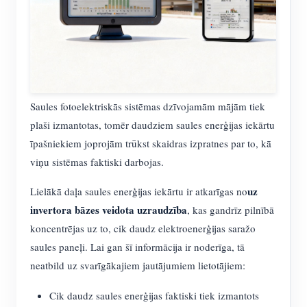
Saules fotoelektriskās sistēmas dzīvojamām mājām tiek
plaši izmantotas, tomēr daudziem saules enerģijas iekārtu
īpašniekiem joprojām trūkst skaidras izpratnes par to, kā
viņu sistēmas faktiski darbojas.
uz
Lielākā daļa saules enerģijas iekārtu ir atkarīgas no
invertora bāzes veidota uzraudzība
, kas gandrīz pilnībā
koncentrējas uz to, cik daudz elektroenerģijas saražo
saules paneļi. Lai gan šī informācija ir noderīga, tā
neatbild uz svarīgākajiem jautājumiem lietotājiem:
Cik daudz saules enerģijas faktiski tiek izmantots