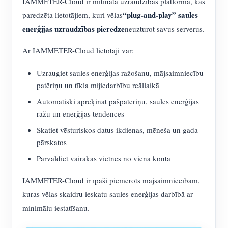
IAMMETER-Cloud ir mitināta uzraudzības platforma, kas
“plug-and-play” saules
paredzēta lietotājiem, kuri vēlas
enerģijas uzraudzības pieredze
neuzturot savus serverus.
Ar IAMMETER-Cloud lietotāji var:
Uzraugiet saules enerģijas ražošanu, mājsaimniecību
patēriņu un tīkla mijiedarbību reāllaikā
Automātiski aprēķināt pašpatēriņu, saules enerģijas
ražu un enerģijas tendences
Skatiet vēsturiskos datus ikdienas, mēneša un gada
pārskatos
Pārvaldiet vairākas vietnes no viena konta
IAMMETER-Cloud ir īpaši piemērots mājsaimniecībām,
kuras vēlas skaidru ieskatu saules enerģijas darbībā ar
minimālu iestatīšanu.