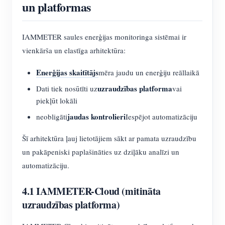
un platformas
IAMMETER saules enerģijas monitoringa sistēmai ir
vienkārša un elastīga arhitektūra:
Enerģijas skaitītājs
mēra jaudu un enerģiju reāllaikā
uzraudzības platforma
Dati tiek nosūtīti uz
vai
piekļūt lokāli
jaudas kontrolieri
neobligāti
Iespējot automatizāciju
Šī arhitektūra ļauj lietotājiem sākt ar pamata uzraudzību
un pakāpeniski paplašināties uz dziļāku analīzi un
automatizāciju.
4.1 IAMMETER-Cloud (mitināta
uzraudzības platforma)