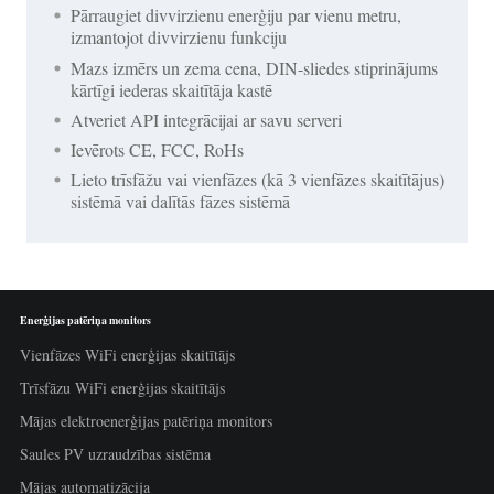
Pārraugiet divvirzienu enerģiju par vienu metru,
izmantojot divvirzienu funkciju
Mazs izmērs un zema cena, DIN-sliedes stiprinājums
kārtīgi iederas skaitītāja kastē
Atveriet API integrācijai ar savu serveri
Ievērots CE, FCC, RoHs
Lieto trīsfāžu vai vienfāzes (kā 3 vienfāzes skaitītājus)
sistēmā vai dalītās fāzes sistēmā
Enerģijas patēriņa monitors
Vienfāzes WiFi enerģijas skaitītājs
Trīsfāzu WiFi enerģijas skaitītājs
Mājas elektroenerģijas patēriņa monitors
Saules PV uzraudzības sistēma
Mājas automatizācija