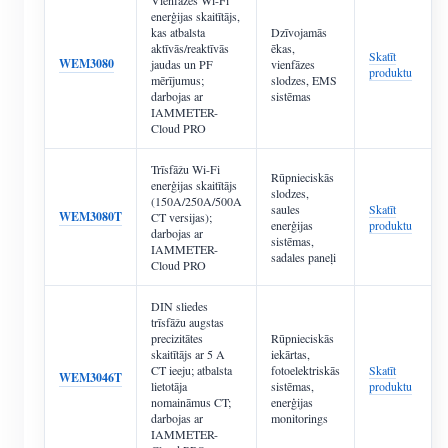
enerģijas skaitītājs,
kas atbalsta
Dzīvojamās
aktīvās/reaktīvās
ēkas,
Skatīt
WEM3080
jaudas un PF
vienfāzes
produktu
mērījumus;
slodzes, EMS
darbojas ar
sistēmas
IAMMETER-
Cloud PRO
Trīsfāžu Wi-Fi
Rūpnieciskās
enerģijas skaitītājs
slodzes,
(150A/250A/500A
saules
Skatīt
WEM3080T
CT versijas);
enerģijas
produktu
darbojas ar
sistēmas,
IAMMETER-
sadales paneļi
Cloud PRO
DIN sliedes
trīsfāžu augstas
precizitātes
Rūpnieciskās
skaitītājs ar 5 A
iekārtas,
CT ieeju; atbalsta
fotoelektriskās
Skatīt
WEM3046T
lietotāja
sistēmas,
produktu
nomaināmus CT;
enerģijas
darbojas ar
monitorings
IAMMETER-