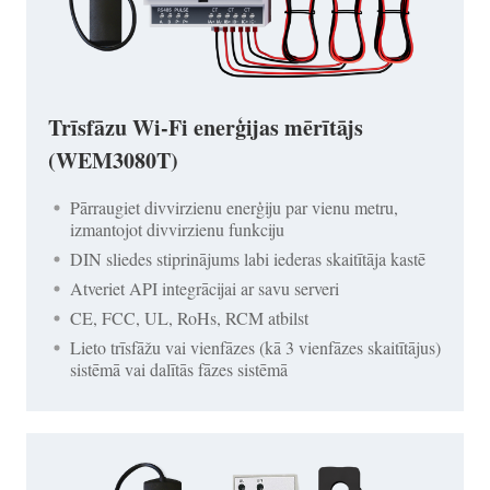
Trīsfāzu Wi-Fi enerģijas mērītājs
(WEM3080T)
Pārraugiet divvirzienu enerģiju par vienu metru,
izmantojot divvirzienu funkciju
DIN sliedes stiprinājums labi iederas skaitītāja kastē
Atveriet API integrācijai ar savu serveri
CE, FCC, UL, RoHs, RCM atbilst
Lieto trīsfāžu vai vienfāzes (kā 3 vienfāzes skaitītājus)
sistēmā vai dalītās fāzes sistēmā