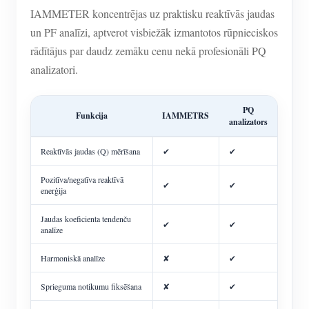
IAMMETER koncentrējas uz praktisku reaktīvās jaudas
un PF analīzi, aptverot visbiežāk izmantotos rūpnieciskos
rādītājus par daudz zemāku cenu nekā profesionāli PQ
analizatori.
PQ
Funkcija
IAMMETRS
analizators
Reaktīvās jaudas (Q) mērīšana
✔
✔
Pozitīva/negatīva reaktīvā
✔
✔
enerģija
Jaudas koeficienta tendenču
✔
✔
analīze
Harmoniskā analīze
✘
✔
Sprieguma notikumu fiksēšana
✘
✔