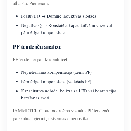
atbalstu. Piemēram:
Pozitīva Q → Dominē induktīvās slodzes
Negatīvs Q → Konstatēta kapacitatīvā novirze vai
pārmērīga kompensācija
PF tendenču analīze
PF tendence palīdz identificēt:
Nepietiekama kompensācija (zems PF)
Pārmērīga kompensācija (vadošais PF)
Kapacitatīvā nobīde, ko izraisa LED vai komutācijas
barošanas avoti
IAMMETER Cloud nodrošina vizuālus PF tendenču
pārskatus ilgtermiņa sistēmas diagnostikai.