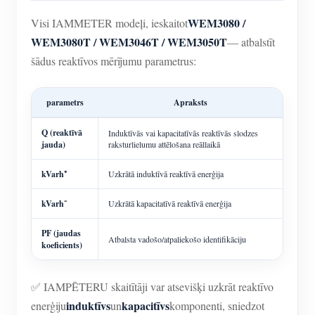
WEM3080 /
Visi IAMMETER modeļi, ieskaitot
WEM3080T / WEM3046T / WEM3050T
— atbalstīt
šādus reaktīvos mērījumu parametrus:
parametrs
Apraksts
Q (reaktīvā
Induktīvās vai kapacitatīvās reaktīvās slodzes
jauda)
raksturlielumu attēlošana reāllaikā
kVarh⁺
Uzkrātā induktīvā reaktīvā enerģija
kVarh⁻
Uzkrātā kapacitatīvā reaktīvā enerģija
PF (jaudas
Atbalsta vadošo/atpaliekošo identifikāciju
koeficients)
✅ IAMPĒTERU skaitītāji var atsevišķi uzkrāt reaktīvo
induktīvs
kapacitīvs
enerģiju
un
komponenti, sniedzot