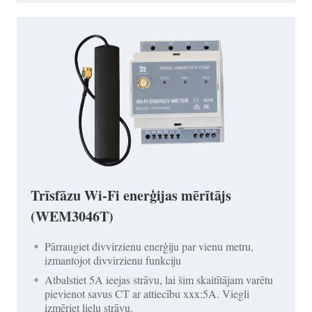
Trīsfāzu Wi-Fi enerģijas mērītājs
(WEM3046T)
Pārraugiet divvirzienu enerģiju par vienu metru,
izmantojot divvirzienu funkciju
Atbalstiet 5A ieejas strāvu, lai šim skaitītājam varētu
pievienot savus CT ar attiecību xxx:5A. Viegli
izmēriet lielu strāvu.