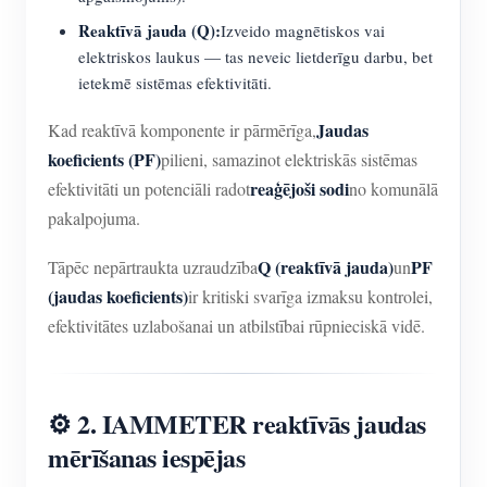
Reaktīvā jauda (Q):
Izveido magnētiskos vai
elektriskos laukus — tas neveic lietderīgu darbu, bet
ietekmē sistēmas efektivitāti.
Jaudas
Kad reaktīvā komponente ir pārmērīga,
koeficients (PF)
pilieni, samazinot elektriskās sistēmas
reaģējoši sodi
efektivitāti un potenciāli radot
no komunālā
pakalpojuma.
Q (reaktīvā jauda)
PF
Tāpēc nepārtraukta uzraudzība
un
(jaudas koeficients)
ir kritiski svarīga izmaksu kontrolei,
efektivitātes uzlabošanai un atbilstībai rūpnieciskā vidē.
⚙️ 2. IAMMETER reaktīvās jaudas
mērīšanas iespējas