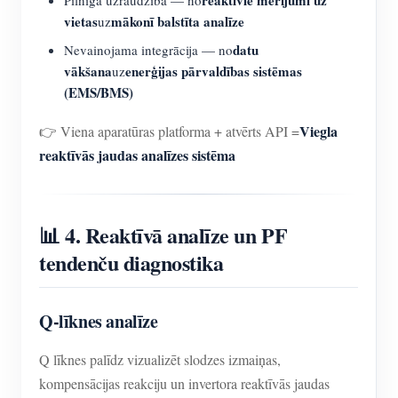
vietas
mākonī balstīta analīze
uz
datu
Nevainojama integrācija — no
vākšana
enerģijas pārvaldības sistēmas
uz
(EMS/BMS)
Viegla
👉 Viena aparatūras platforma + atvērts API =
reaktīvās jaudas analīzes sistēma
📊 4. Reaktīvā analīze un PF
tendenču diagnostika
Q-līknes analīze
Q līknes palīdz vizualizēt slodzes izmaiņas,
kompensācijas reakciju un invertora reaktīvās jaudas