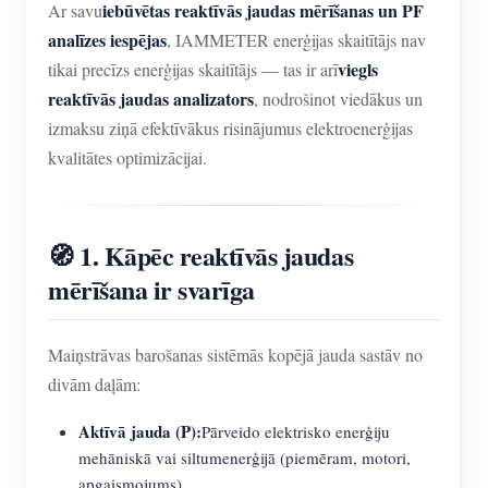
iebūvētas reaktīvās jaudas mērīšanas un PF
Ar savu
analīzes iespējas
, IAMMETER enerģijas skaitītājs nav
viegls
tikai precīzs enerģijas skaitītājs — tas ir arī
reaktīvās jaudas analizators
, nodrošinot viedākus un
izmaksu ziņā efektīvākus risinājumus elektroenerģijas
kvalitātes optimizācijai.
🧭 1. Kāpēc reaktīvās jaudas
mērīšana ir svarīga
Maiņstrāvas barošanas sistēmās kopējā jauda sastāv no
divām daļām:
Aktīvā jauda (P):
Pārveido elektrisko enerģiju
mehāniskā vai siltumenerģijā (piemēram, motori,
apgaismojums).