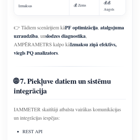
💰💰
💰 Zems
Izmaksas
Augsts
PF optimizācija
atalgojuma
👉 Tādiem scenārijiem kā
,
uzraudzība
slodzes diagnostika
, un
,
Izmaksu ziņā efektīvs,
AMPĒRAMETRS kalpo kā
viegls PQ analizators
.
🌐 7. Piekļuve datiem un sistēmu
integrācija
IAMMETER skaitītāji atbalsta vairākas komunikācijas
un integrācijas iespējas:
REST API