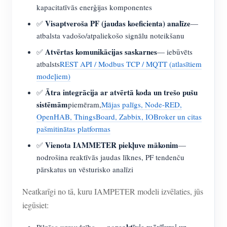
kapacitatīvās enerģijas komponentes
Visaptveroša PF (jaudas koeficienta) analīze
✅
—
atbalsta vadošo/atpaliekošo signālu noteikšanu
Atvērtas komunikācijas saskarnes
✅
— iebūvēts
atbalsts
REST API / Modbus TCP / MQTT (atlasītiem
modeļiem)
Ātra integrācija ar atvērtā koda un trešo pušu
✅
sistēmām
piemēram,
Mājas palīgs, Node-RED,
OpenHAB, ThingsBoard, Zabbix, IOBroker un citas
pašmitinātas platformas
Vienota IAMMETER piekļuve mākonim
✅
—
nodrošina reaktīvās jaudas līknes, PF tendenču
pārskatus un vēsturisko analīzi
Neatkarīgi no tā, kuru IAMPETER modeli izvēlaties, jūs
iegūsiet:
reaktīvie mērījumi uz
Pilnīga uzraudzība — no