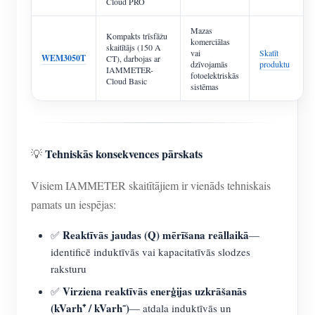
Cloud PRO
Mazas
Kompakts trīsfāžu
komerciālas
skaitītājs (150 A
vai
Skatīt
WEM3050T
CT), darbojas ar
dzīvojamās
produktu
IAMMETER-
fotoelektriskās
Cloud Basic
sistēmas
Tehniskās konsekvences pārskats
💡
Visiem IAMMETER skaitītājiem ir vienāds tehniskais
pamats un iespējas:
Reaktīvās jaudas (Q) mērīšana reāllaikā
✅
—
identificē induktīvās vai kapacitatīvās slodzes
raksturu
Virziena reaktīvās enerģijas uzkrāšanās
✅
(kVarh⁺ / kVarh⁻)
— atdala induktīvās un