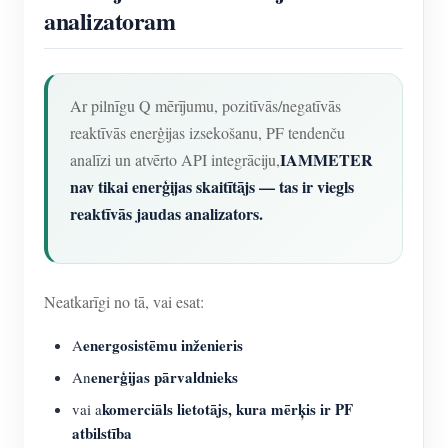
analizatoram
Ar pilnīgu Q mērījumu, pozitīvās/negatīvās
reaktīvās enerģijas izsekošanu, PF tendenču
IAMMETER
analīzi un atvērto API integrāciju,
nav tikai enerģijas skaitītājs — tas ir viegls
reaktīvās jaudas analizators.
Neatkarīgi no tā, vai esat:
energosistēmu inženieris
A
enerģijas pārvaldnieks
An
komerciāls lietotājs, kura mērķis ir PF
vai a
atbilstība