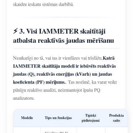
skaidru ieskatu sistēmas darbībā.
⚡ 3. Visi IAMMETER skaitītāji
atbalsta reaktīvās jaudas mērīšanu
Katrā
Neatkarīgi no tā, vai tas ir vienfāzes vai trīsfāžu,
IAMMETER skaitītāja modelī ir iebūvēts reaktīvās
jaudas (Q), reaktīvās enerģijas (kVarh) un jaudas
koeficienta (PF) mērījums.
. Tas nozīmē, ka varat veikt
pilnīgu reaktīvo analīzi, neizmantojot īpašu PQ
analizatoru.
Tipiski
Produkta
Modelis
Tips un funkcijas
pielietojumi
saite
Vienfāzes Wi-Fi