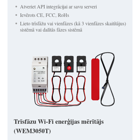
Atveriet API integrācijai ar savu serveri
Ievērots CE, FCC, RoHs
Lieto trīsfāžu vai vienfāzes (kā 3 vienfāzes skaitītājus)
sistēmā vai dalītās fāzes sistēmā
Trīsfāzu Wi-Fi enerģijas mērītājs
(WEM3050T)