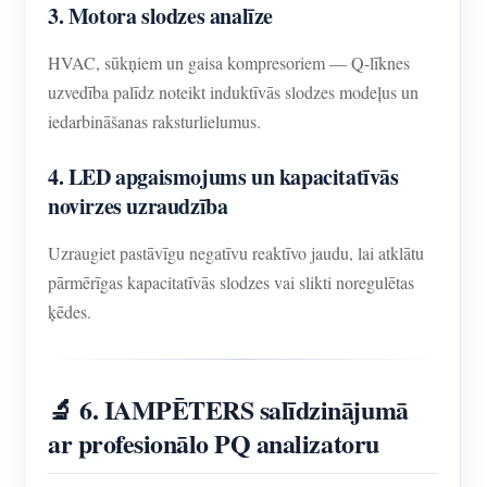
3. Motora slodzes analīze
HVAC, sūkņiem un gaisa kompresoriem — Q-līknes
uzvedība palīdz noteikt induktīvās slodzes modeļus un
iedarbināšanas raksturlielumus.
4. LED apgaismojums un kapacitatīvās
novirzes uzraudzība
Uzraugiet pastāvīgu negatīvu reaktīvo jaudu, lai atklātu
pārmērīgas kapacitatīvās slodzes vai slikti noregulētas
ķēdes.
🔬 6. IAMPĒTERS salīdzinājumā
ar profesionālo PQ analizatoru