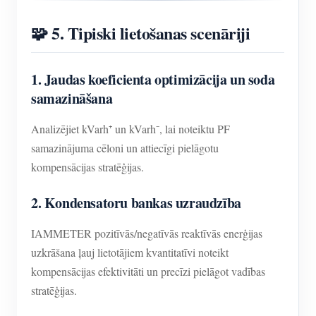
🧩 5. Tipiski lietošanas scenāriji
1. Jaudas koeficienta optimizācija un soda
samazināšana
Analizējiet kVarh⁺ un kVarh⁻, lai noteiktu PF
samazinājuma cēloni un attiecīgi pielāgotu
kompensācijas stratēģijas.
2. Kondensatoru bankas uzraudzība
IAMMETER pozitīvās/negatīvās reaktīvās enerģijas
uzkrāšana ļauj lietotājiem kvantitatīvi noteikt
kompensācijas efektivitāti un precīzi pielāgot vadības
stratēģijas.