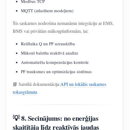
Modbus TCP
MQTT (atlasītiem modeļiem)
Šīs saskarnes nodrošina nemanāmu integrāciju ar EMS,
BMS vai privātām mākoņplatformām, lai:
Reāllaika Q un PF uzraudzība
Mākonī balstīta reaktīvā analīze
Automatizēta kompensācijas kontrole
PF trauksmes un optimizācijas sistēmas
📘 Saistītā dokumentācija:
API un lokālās saskarnes
rokasgrāmata
💡 8. Secinājums: no enerģijas
skaitītāja līdz reaktīvās jaudas