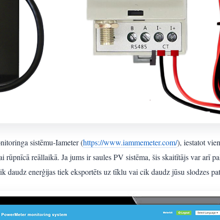
itoringa sistēmu-Iameter (
https://www.iammemeter.com/
), iestatot vi
rūpnīcā reāllaikā. Ja jums ir saules PV sistēma, šis skaitītājs var arī pa
ik daudz enerģijas tiek eksportēts uz tīklu vai cik daudz jūsu slodzes pat