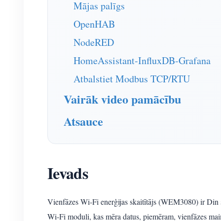
Mājas palīgs
OpenHAB
NodeRED
HomeAssistant-InfluxDB-Grafana
Atbalstiet Modbus TCP/RTU
Vairāk video pamācību
Atsauce
Ievads
Vienfāzes Wi-Fi enerģijas skaitītājs (WEM3080) ir Din sli
Wi-Fi moduli, kas mēra datus, piemēram, vienfāzes maiņs