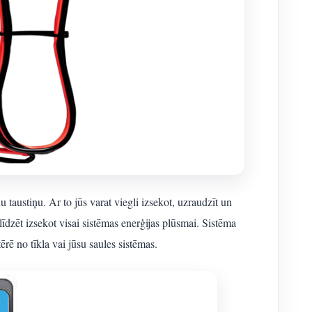
enu taustiņu. Ar to jūs varat viegli izsekot, uzraudzīt un
līdzēt izsekot visai sistēmas enerģijas plūsmai. Sistēma
ērē no tīkla vai jūsu saules sistēmas.