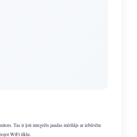
tors. Tas ir ļoti integrēts jaudas mērītājs ar iebūvētu
ojot WiFi tīklu.