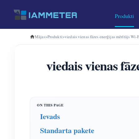
Produkti
Mājas
>
Produkti
>
viedais vienas fāzes enerģijas mērītājs Wi-F
viedais vienas fāz
Ievads
Standarta pakete