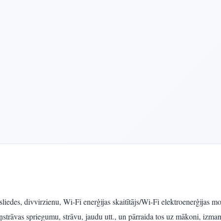
edes, divvirzienu, Wi-Fi enerģijas skaitītājs/Wi-Fi elektroenerģijas moni
trāvas spriegumu, strāvu, jaudu utt., un pārraida tos uz mākoni, izmant