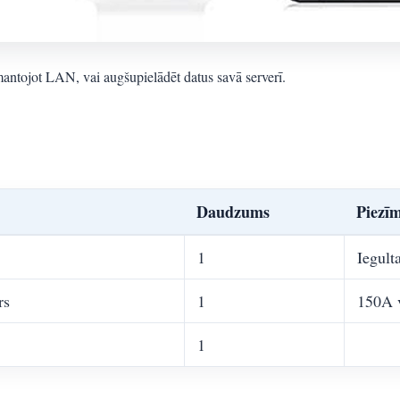
zmantojot LAN, vai augšupielādēt datus savā serverī.
Daudzums
Piezī
1
Iegult
rs
1
150A v
1