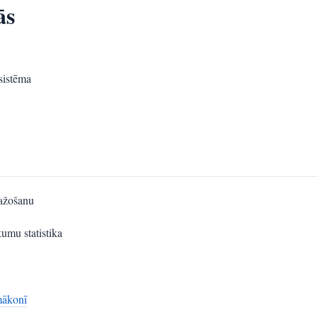
ās
 sistēma
ražošanu
umu statistika
mākonī