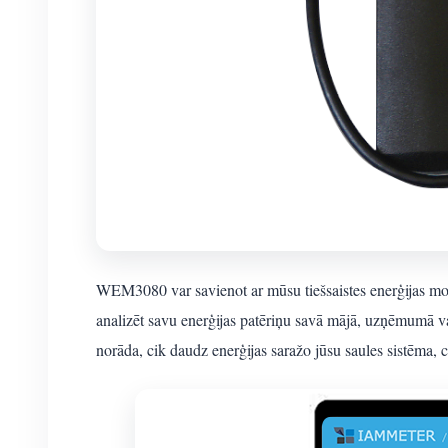
WEM3080 var savienot ar mūsu tiešsaistes enerģijas mon
analizēt savu enerģijas patēriņu savā mājā, uzņēmumā vai 
norāda, cik daudz enerģijas saražo jūsu saules sistēma, c