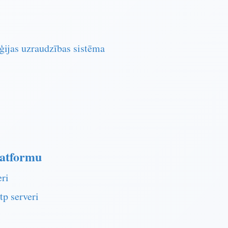
rģijas uzraudzības sistēma
platformu
eri
tp serveri