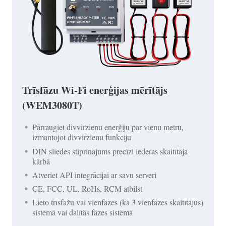
Trīsfāzu Wi-Fi enerģijas mērītājs
(WEM3080T)
Pārraugiet divvirzienu enerģiju par vienu metru,
izmantojot divvirzienu funkciju
DIN sliedes stiprinājums precīzi iederas skaitītāja
kārbā
Atveriet API integrācijai ar savu serveri
CE, FCC, UL, RoHs, RCM atbilst
Lieto trīsfāžu vai vienfāzes (kā 3 vienfāzes skaitītājus)
sistēmā vai dalītās fāzes sistēmā