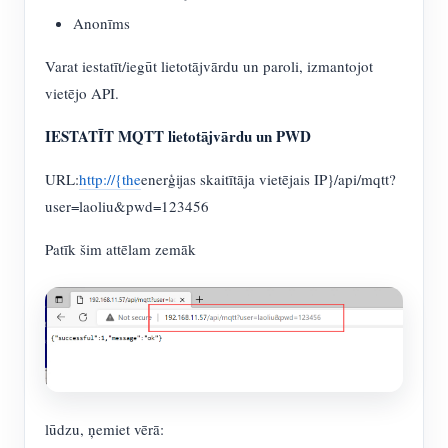
Anonīms
Varat iestatīt/iegūt lietotājvārdu un paroli, izmantojot
vietējo API.
IESTATĪT MQTT lietotājvārdu un PWD
URL:
http://{the
enerģijas skaitītāja vietējais IP}/api/mqtt?
user=laoliu&pwd=123456
Patīk šim attēlam zemāk
lūdzu, ņemiet vērā: