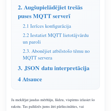
IAMMETER simulators
2. Augšupielādējiet trešās
Virtuālais skaitītājs
puses MQTT serverī
Enerģijas prognozēšanas un simulācijas sistēma
2.1 Ierīces konfigurācija
Lietojumprogrammas
2.2 Iestatiet MQTT lietotājvārdu
un paroli
Saules PV sistēmas enerģijas monitors
Veikals
2.3. Abonējiet atbilstošo tēmu no
Elektroenerģijas patēriņa monitors
Resursi
MQTT servera
PV sildītāja vadības sistēma
Produkta īsais ievads
kopiena
3. JSON datu interpretācija
Mājas automatizācija
Dokuments
Izstrādātājs
4 Atsauce
Rūpnīcas enerģijas uzraudzība
Apmācības video
Izpētīt
Sazināties
FAQ
Atlīdzības programma
Par mums
Jaunumi
Ja meklējat jaudas mērītāju, lūdzu, vispirms izlasiet šo
rakstu. Tas palīdzēs jums ātri pārliecināties, vai
Blogi