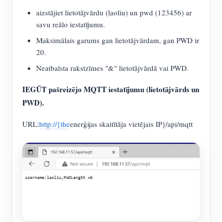
aizstājiet lietotājvārdu (laoliu) un pwd (123456) ar
savu reālo iestatījumu.
Maksimālais garums gan lietotājvārdam, gan PWD ir
20.
Neatbalsta rakstzīmes "&" lietotājvārdā vai PWD.
IEGŪT pašreizējo MQTT iestatījumu (lietotājvārds un
PWD).
URL:
http://{the
enerģijas skaitītāja vietējais IP}/api/mqtt