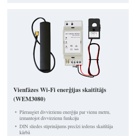
Vienfāzes Wi-Fi enerģijas skaitītājs
(WEM3080)
Pārraugiet divvirzienu enerģiju par vienu metru,
izmantojot divvirzienu funkciju
DIN sliedes stiprinājums precīzi iederas skaitītāja
kārbā