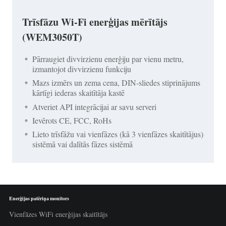
Trīsfāzu Wi-Fi enerģijas mērītājs
(WEM3050T)
Pārraugiet divvirzienu enerģiju par vienu metru,
izmantojot divvirzienu funkciju
Mazs izmērs un zema cena, DIN-sliedes stiprinājums
kārtīgi iederas skaitītāja kastē
Atveriet API integrācijai ar savu serveri
Ievērots CE, FCC, RoHs
Lieto trīsfāžu vai vienfāzes (kā 3 vienfāzes skaitītājus)
sistēmā vai dalītās fāzes sistēmā
Enerģijas patēriņa monitors
Vienfāzes WiFi enerģijas skaitītājs