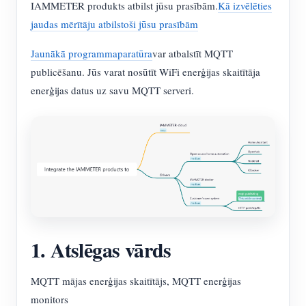
IAMMETER produkts atbilst jūsu prasībām.
Kā izvēlēties
jaudas mērītāju atbilstoši jūsu prasībām
Jaunākā programmaparatūra
var atbalstīt MQTT
publicēšanu. Jūs varat nosūtīt WiFi enerģijas skaitītāja
enerģijas datus uz savu MQTT serveri.
1. Atslēgas vārds
MQTT mājas enerģijas skaitītājs, MQTT enerģijas
monitors