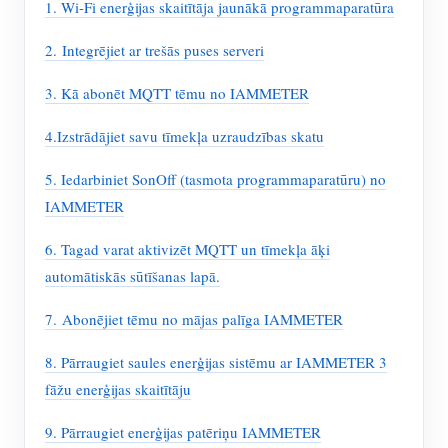
1. Wi-Fi enerģijas skaitītāja jaunākā programmaparatūra
2. Integrējiet ar trešās puses serveri
3. Kā abonēt MQTT tēmu no IAMMETER
4.Izstrādājiet savu tīmekļa uzraudzības skatu
5. Iedarbiniet SonOff (tasmota programmaparatūru) no
IAMMETER
6. Tagad varat aktivizēt MQTT un tīmekļa āķi
automātiskās sūtīšanas lapā.
7. Abonējiet tēmu no mājas palīga IAMMETER
8. Pārraugiet saules enerģijas sistēmu ar IAMMETER 3
fāžu enerģijas skaitītāju
9. Pārraugiet enerģijas patēriņu IAMMETER