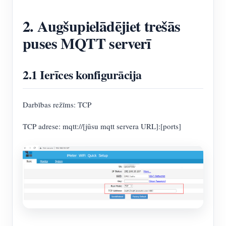
2. Augšupielādējiet trešās
puses MQTT serverī
2.1 Ierīces konfigurācija
Darbības režīms: TCP
TCP adrese: mqtt://[jūsu mqtt servera URL]:[ports]