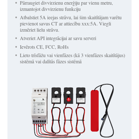
Pārraugiet divvirzienu enerģiju par vienu metru,
izmantojot divvirzienu funkciju
Atbalstiet 5A ieejas strāvu, lai šim skaitītājam varētu
pievienot savus CT ar attiecību xxx:5A. Viegli
izmēriet lielu strāvu.
Atveriet API integrācijai ar savu serveri
Ievērots CE, FCC, RoHs
Lieto trīsfāžu vai vienfāzes (kā 3 vienfāzes skaitītājus)
sistēmā vai dalītās fāzes sistēmā