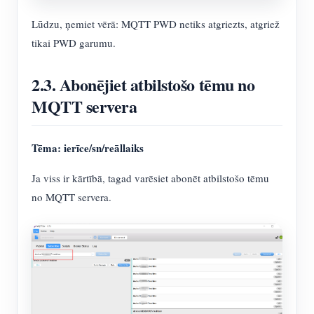
Lūdzu, ņemiet vērā: MQTT PWD netiks atgriezts, atgriež
tikai PWD garumu.
2.3. Abonējiet atbilstošo tēmu no
MQTT servera
Tēma: ierīce/sn/reāllaiks
Ja viss ir kārtībā, tagad varēsiet abonēt atbilstošo tēmu
no MQTT servera.