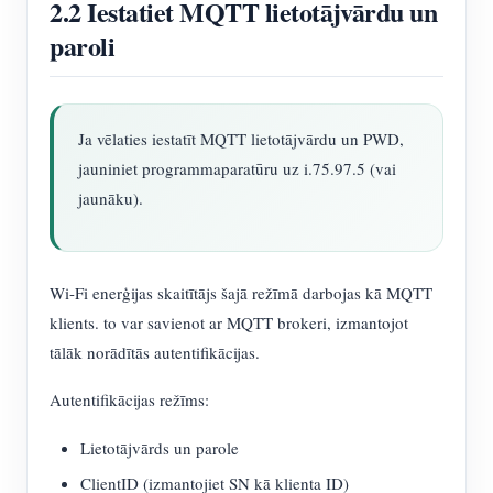
2.2 Iestatiet MQTT lietotājvārdu un
paroli
Ja vēlaties iestatīt MQTT lietotājvārdu un PWD,
jauniniet programmaparatūru uz i.75.97.5 (vai
jaunāku).
Wi-Fi enerģijas skaitītājs šajā režīmā darbojas kā MQTT
klients. to var savienot ar MQTT brokeri, izmantojot
tālāk norādītās autentifikācijas.
Autentifikācijas režīms:
Lietotājvārds un parole
ClientID (izmantojiet SN kā klienta ID)