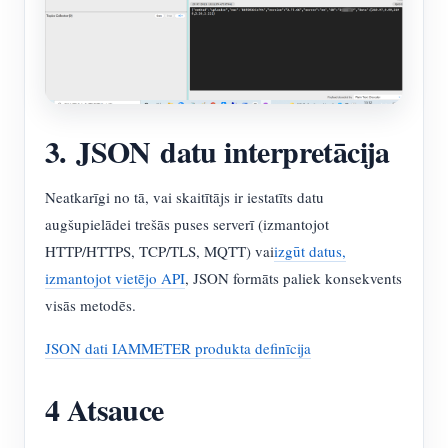
3. JSON datu interpretācija
Neatkarīgi no tā, vai skaitītājs ir iestatīts datu
augšupielādei trešās puses serverī (izmantojot
HTTP/HTTPS, TCP/TLS, MQTT) vai
izgūt datus,
izmantojot vietējo API
, JSON formāts paliek konsekvents
visās metodēs.
JSON dati IAMMETER produkta definīcija
4 Atsauce