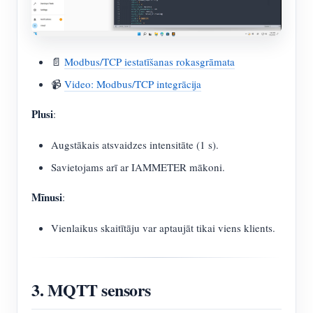
📄
Modbus/TCP iestatīšanas rokasgrāmata
📹
Video: Modbus/TCP integrācija
Plusi
:
Augstākais atsvaidzes intensitāte (1 s).
Savietojams arī ar IAMMETER mākoni.
Mīnusi
:
Vienlaikus skaitītāju var aptaujāt tikai viens klients.
3. MQTT sensors