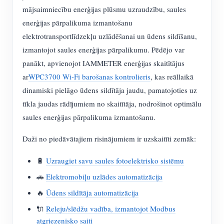
mājsaimniecību enerģijas plūsmu uzraudzību, saules
enerģijas pārpalikuma izmantošanu
elektrotransportlīdzekļu uzlādēšanai un ūdens sildīšanu,
izmantojot saules enerģijas pārpalikumu. Pēdējo var
panākt, apvienojot IAMMETER enerģijas skaitītājus
ar
WPC3700 Wi-Fi barošanas kontrolieris
, kas reāllaikā
dinamiski pielāgo ūdens sildītāja jaudu, pamatojoties uz
tīkla jaudas rādījumiem no skaitītāja, nodrošinot optimālu
saules enerģijas pārpalikuma izmantošanu.
Daži no piedāvātajiem risinājumiem ir uzskaitīti zemāk:
🔋
Uzraugiet savu saules fotoelektrisko sistēmu
🚗
Elektromobiļu uzlādes automatizācija
🔥
Ūdens sildītāja automatizācija
🔌
Releju/slēdžu vadība, izmantojot Modbus
atgriezenisko saiti