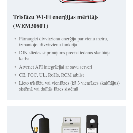
Trīsfāzu Wi-Fi enerģijas mērītājs
(WEM3080T)
Pārraugiet divvirzienu enerģiju par vienu metru,
izmantojot divvirzienu funkciju
DIN sliedes stiprinājums precīzi iederas skaitītāja
kārbā
Atveriet API integrācijai ar savu serveri
CE, FCC, UL, RoHs, RCM atbilst
Lieto trīsfāžu vai vienfāzes (kā 3 vienfāzes skaitītājus)
sistēmā vai dalītās fāzes sistēmā