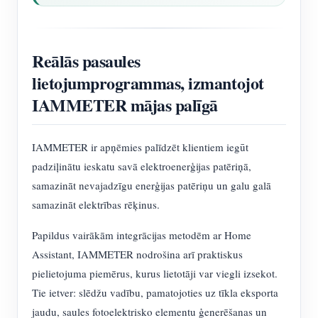
Reālās pasaules
lietojumprogrammas, izmantojot
IAMMETER mājas palīgā
IAMMETER ir apņēmies palīdzēt klientiem iegūt
padziļinātu ieskatu savā elektroenerģijas patēriņā,
samazināt nevajadzīgu enerģijas patēriņu un galu galā
samazināt elektrības rēķinus.
Papildus vairākām integrācijas metodēm ar Home
Assistant, IAMMETER nodrošina arī praktiskus
pielietojuma piemērus, kurus lietotāji var viegli izsekot.
Tie ietver: slēdžu vadību, pamatojoties uz tīkla eksporta
jaudu, saules fotoelektrisko elementu ģenerēšanas un