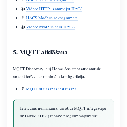
📹
Video: HTTP, izmantojot HACS
📄
HACS Modbus rokasgrāmata
📹
Video: Modbus caur HACS
5. MQTT atklāšana
MQTT Discovery ļauj Home Assistant automātiski
noteikt ierīces ar minimālu konfigurāciju.
📄
MQTT atklāšanas iestatīšana
Ieteicams nemanāmai un ātrai MQTT integrācijai
ar IAMMETER jaunāko programmaparatūru.