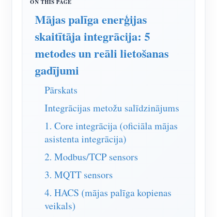
IAMMETER simulators
Mājas palīga enerģijas
Virtuālais skaitītājs
skaitītāja integrācija: 5
Enerģijas prognozēšanas un simulācijas sistēma
metodes un reāli lietošanas
Lietojumprogrammas
gadījumi
Saules PV sistēmas enerģijas monitors
Veikals
Pārskats
Elektroenerģijas patēriņa monitors
Resursi
Integrācijas metožu salīdzinājums
PV sildītāja vadības sistēma
Produkta īsais ievads
kopiena
1. Core integrācija (oficiāla mājas
Mājas automatizācija
asistenta integrācija)
Dokuments
Izstrādātājs
Rūpnīcas enerģijas uzraudzība
2. Modbus/TCP sensors
Apmācības video
Izpētīt
Sazināties
3. MQTT sensors
FAQ
Atlīdzības programma
Par mums
4. HACS (mājas palīga kopienas
Jaunumi
veikals)
Blogi