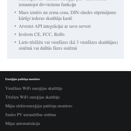
izmantojot divvirzienu funkciju
Mazs izmērs un zema cena, DIN-sliedes stiprinājums
kārtīgi iederas skaitītāja kastē
Atveriet API integrācijai ar savu serveri
Ievērots CE, FCC, RoHs
Lieto trīsfāžu vai vienfāzes (kā 3 vienfāzes skaitītājus)
sistēmā vai dalītās fāzes sistēmā
Enerģijas patēriņa monitors
Vienfāzes WiFi enerģijas skaitītājs
Trīsfāzu WiFi enerģijas skaitītājs
Mājas elektroenerģijas patēriņa monitors
Saules PV uzraudzības sistēma
Mājas automatizācija