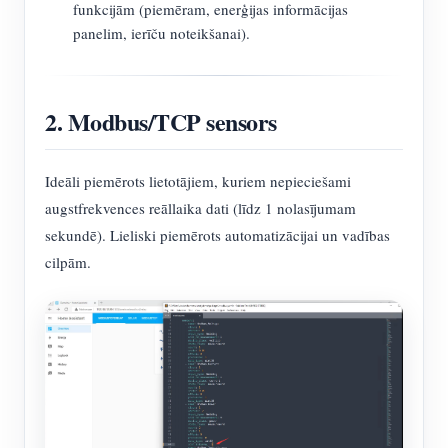
funkcijām (piemēram, enerģijas informācijas
panelim, ierīču noteikšanai).
2. Modbus/TCP sensors
Ideāli piemērots lietotājiem, kuriem nepieciešami
augstfrekvences reāllaika dati (līdz 1 nolasījumam
sekundē). Lieliski piemērots automatizācijai un vadības
cilpām.