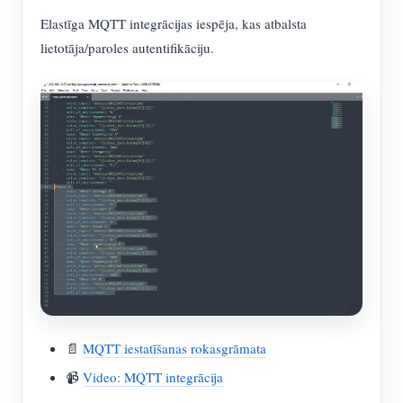
Elastīga MQTT integrācijas iespēja, kas atbalsta
lietotāja/paroles autentifikāciju.
📄
MQTT iestatīšanas rokasgrāmata
📹
Video: MQTT integrācija