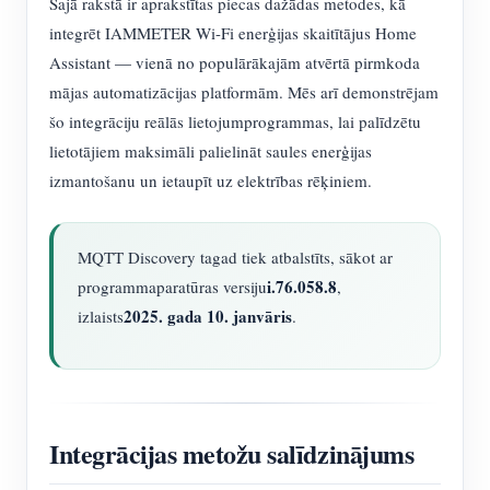
Šajā rakstā ir aprakstītas piecas dažādas metodes, kā
integrēt IAMMETER Wi-Fi enerģijas skaitītājus Home
Assistant — vienā no populārākajām atvērtā pirmkoda
mājas automatizācijas platformām. Mēs arī demonstrējam
šo integrāciju reālās lietojumprogrammas, lai palīdzētu
lietotājiem maksimāli palielināt saules enerģijas
izmantošanu un ietaupīt uz elektrības rēķiniem.
MQTT Discovery tagad tiek atbalstīts, sākot ar
i.76.058.8
programmaparatūras versiju
,
2025. gada 10. janvāris
izlaists
.
Integrācijas metožu salīdzinājums