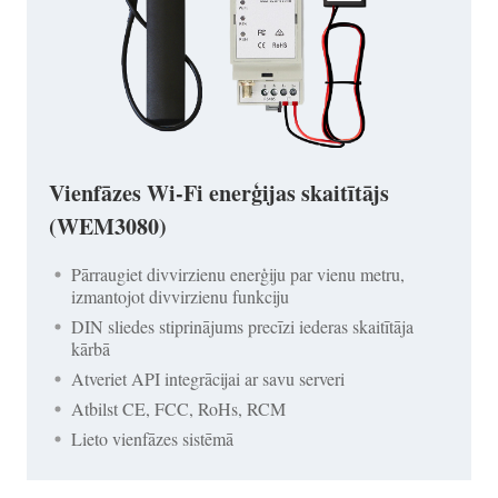
Vienfāzes Wi-Fi enerģijas skaitītājs
(WEM3080)
Pārraugiet divvirzienu enerģiju par vienu metru,
izmantojot divvirzienu funkciju
DIN sliedes stiprinājums precīzi iederas skaitītāja
kārbā
Atveriet API integrācijai ar savu serveri
Atbilst CE, FCC, RoHs, RCM
Lieto vienfāzes sistēmā