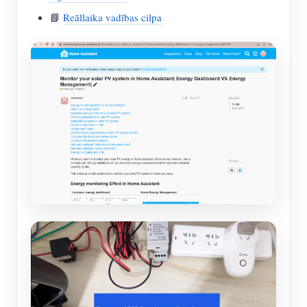
📘
Reāllaika vadības cilpa