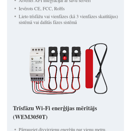
Atveriet API integrācijai ar savu serveri
Ievērots CE, FCC, RoHs
Lieto trīsfāžu vai vienfāzes (kā 3 vienfāzes skaitītājus)
sistēmā vai dalītās fāzes sistēmā
Trīsfāzu Wi-Fi enerģijas mērītājs
(WEM3050T)
Pārraugiet divvirzienu enerģiju par vienu metru,