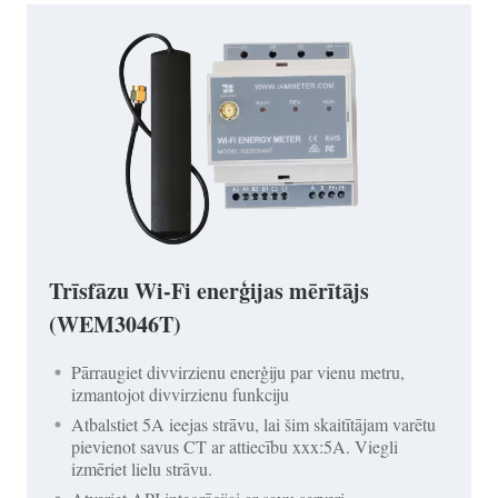
Trīsfāzu Wi-Fi enerģijas mērītājs
(WEM3046T)
Pārraugiet divvirzienu enerģiju par vienu metru,
izmantojot divvirzienu funkciju
Atbalstiet 5A ieejas strāvu, lai šim skaitītājam varētu
pievienot savus CT ar attiecību xxx:5A. Viegli
izmēriet lielu strāvu.