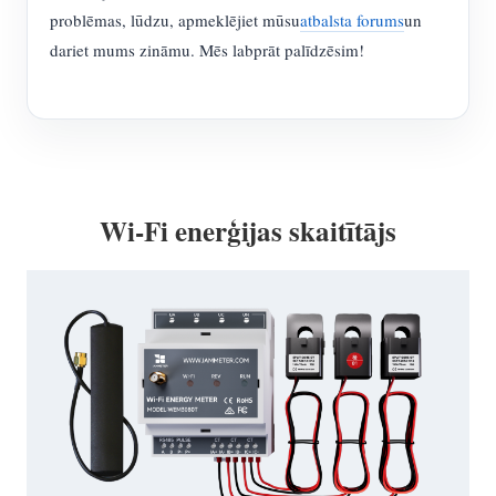
problēmas, lūdzu, apmeklējiet mūsu
atbalsta forums
un
dariet mums zināmu. Mēs labprāt palīdzēsim!
Wi-Fi enerģijas skaitītājs