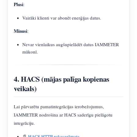
Plusi
:
Vairāki klienti var abonēt enerģijas datus.
Mīnusi
:
Nevar vienlaikus augšupielādēt datus IAMMETER
mākonī.
4. HACS (mājas palīga kopienas
veikals)
Lai pārvarētu pamatintegrācijas ierobežojumus,
IAMMETER nodrošina ar HACS saderīgu pielāgotu
integrāciju.
📄
HACS HTTP rokasgrāmata