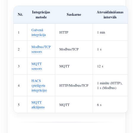
Integrācijas
Atsvaidzināšanas
Nē.
Saskarne
metode
intervāls
Galvenā
1
HTTP
1 min
integrācija
Modbus/TCP
2
Modbus/TCP
1 s
sensors
MQTT
3
MQTT
12 s
sensors
HACS
1 minūte (HTTP),
4
(pielāgota
HTTP/Modbus/TCP
1 s (Modbus)
integrācija)
MQTT
5
MQTT
6 s
atklājums