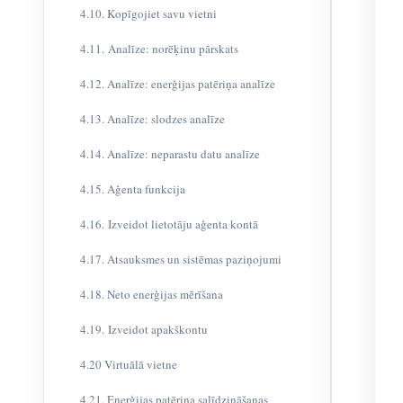
4.10. Kopīgojiet savu vietni
4.11. Analīze: norēķinu pārskats
4.12. Analīze: enerģijas patēriņa analīze
4.13. Analīze: slodzes analīze
4.14. Analīze: neparastu datu analīze
4.15. Aģenta funkcija
4.16. Izveidot lietotāju aģenta kontā
4.17. Atsauksmes un sistēmas paziņojumi
4.18. Neto enerģijas mērīšana
4.19. Izveidot apakškontu
4.20 Virtuālā vietne
4.21. Enerģijas patēriņa salīdzināšanas