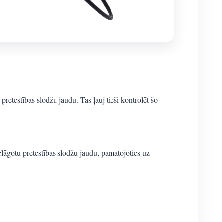
 pretestības slodžu jaudu. Tas ļauj tieši kontrolēt šo
āgotu pretestības slodžu jaudu, pamatojoties uz