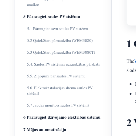
analīze
5 Pārraugiet saules PV sistēmu
5.1 Pārraugiet savu saules PV sistēmu
1 
5.2 QuickStart pārraudzība (WEM3080)
5.3 QuickStart pārraudzība (WEM3080T)
The
5.4. Saules PV sistēmas uzraudzības pārskats
slodž
5.5. Ziņojumi par saules PV sistēmu
5.6. Elektroinstalācijas shēma saules PV
sistēmā
5.7 Jaudas monitors saules PV sistēmā
6 Pārraugiet dzīvojamo elektrības sistēmu
2 
7 Mājas automatizācija