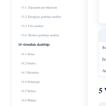
13.1. Ziņojumi par rēķiniem
13.2. Enerģijas patēriņa analīze
13.3. Cita analīze
13.4. Slodzes patēriņa analīze
14 virtuālais skaitītājs
Sv
14.1 Solax
I
14.2 Gudve
Ai
14.3 Hoimiles
14.4 Solintegā
5 
14.5 Šellija
14.6 Mājīgs