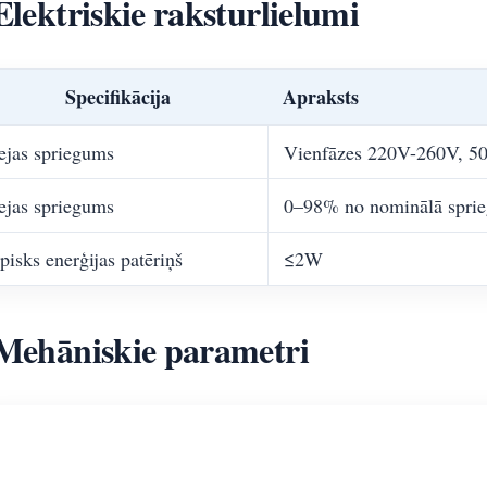
Elektriskie raksturlielumi
Specifikācija
Apraksts
ejas spriegums
Vienfāzes 220V-260V, 5
ejas spriegums
0–98% no nominālā sprie
pisks enerģijas patēriņš
≤2W
Mehāniskie parametri