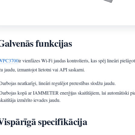
Galvenās funkcijas
WPC3700
ir vienfāzes Wi-Fi jaudas kontrolieris, kas spēj lineāri pielāgot
u jaudu, izmantojot lietotni vai API saskarni.
Darbojas neatkarīgi, lineāri regulējot pretestības slodžu jaudu.
Darbojas kopā ar IAMMETER enerģijas skaitītājiem, lai automātiski piel
skaitītāja izmērīto ievades jaudu.
Vispārīgā specifikācija