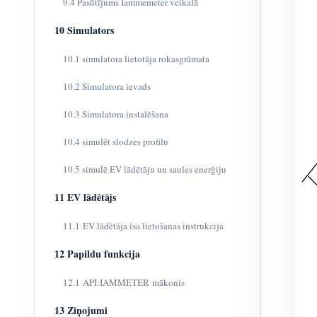
9.4 Pasūtījums Iammemeter veikalā
10 Simulators
10.1 simulatora lietotāja rokasgrāmata
10.2 Simulatora ievads
10.3 Simulatora instalēšana
10.4 simulēt slodzes profilu
10.5 simulē EV lādētāju un saules enerģiju
11 EV lādētājs
11.1 EV lādētāja īsa lietošanas instrukcija
12 Papildu funkcija
12.1 API:IAMMETER mākonis
13 Ziņojumi