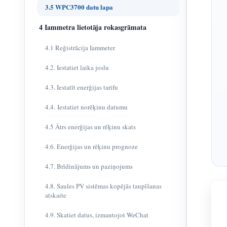
3.5 WPC3700 datu lapa
4 Iammetra lietotāja rokasgrāmata
4.1 Reģistrācija Iammeter
4.2. Iestatiet laika joslu
4.3. Iestatīt enerģijas tarifu
4.4. Iestatiet norēķinu datumu
4.5 Ātrs enerģijas un rēķinu skats
4.6. Enerģijas un rēķinu prognoze
4.7. Brīdinājums un paziņojums
4.8. Saules PV sistēmas kopējās taupīšanas
atskaite
4.9. Skatiet datus, izmantojot WeChat