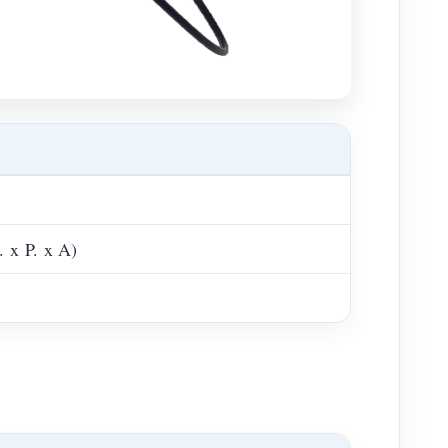
 x P. x A)