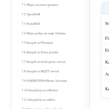
7.1 Mājas asistents (pamats)
7.2 OpenHAB
St
7.3 NodeRED
7.4 Mājas palīgs un amp; Grafana
F
7.5 Integrēt ar PVoutput
En
7.6 Integrēt ar Solax portālu
K
7.7 Integrēt ar trešās puses serveri
7.8 Integrēt ar MQTT serveri
A
7.9 IAMMETER@Home Assistant
Ko
7.10 Integrācija ar ioBroker
7.11 Integrācija ar zabbix