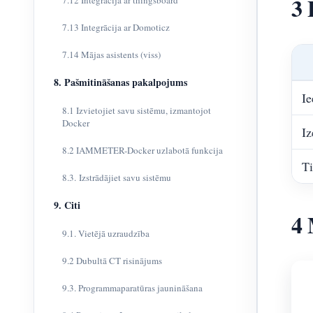
3 
7.12 Integrācija ar thingsboard
7.13 Integrācija ar Domoticz
7.14 Mājas asistents (viss)
8. Pašmitināšanas pakalpojums
Ie
8.1 Izvietojiet savu sistēmu, izmantojot
Docker
Iz
8.2 IAMMETER-Docker uzlabotā funkcija
Ti
8.3. Izstrādājiet savu sistēmu
9. Citi
4 
9.1. Vietējā uzraudzība
9.2 Dubultā CT risinājums
9.3. Programmaparatūras jaunināšana