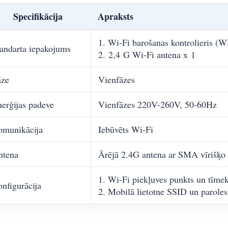
Specifikācija
Apraksts
1. Wi-Fi barošanas kontrolieris (
andarta iepakojums
2. 2,4 G Wi-Fi antena x 1
āze
Vienfāzes
erģijas padeve
Vienfāzes 220V-260V, 50-60Hz
omunikācija
Iebūvēts Wi-Fi
ntena
Ārējā 2.4G antena ar SMA vīrišķo
1. Wi-Fi piekļuves punkts un tīmek
nfigurācija
2. Mobilā lietotne SSID un paroles 