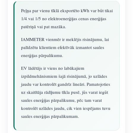
Peļņa par vienu tīklā eksportēto kWh var būt tikai
1/4 vai 1/5 no elektroenerģijas cenas enerģijas
patēriņā vai pat mazāka.
IAMMETER vienmēr ir meklējis risinājumu, lai
palīdzētu klientiem efektīvāk izmantot saules
enerģijas pārpalikumu.
EV lādētājs ir viens no labākajiem
izpildmehānismiem šajā risinājumā, jo uzlādes
jaudu var kontrolēt gandrīz lineāri. Pamatojoties
uz skaitītāja rādījumu tīkla pusē, jūs varat iegūt
saules enerģijas pārpalikumu, pēc tam varat
kontrolēt uzlādes jaudu, cik vien iespējams tuvu
saules enerģijas pārpalikumam.