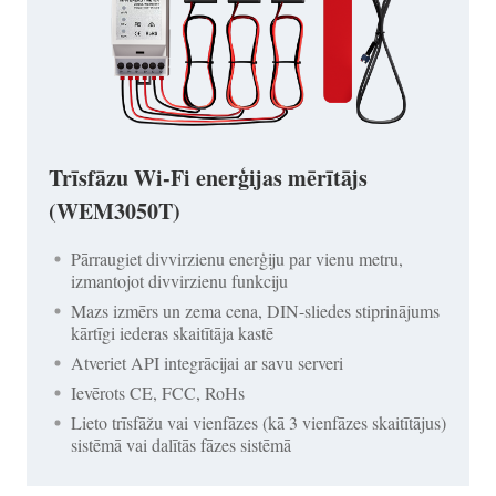
Trīsfāzu Wi-Fi enerģijas mērītājs
(WEM3050T)
Pārraugiet divvirzienu enerģiju par vienu metru,
izmantojot divvirzienu funkciju
Mazs izmērs un zema cena, DIN-sliedes stiprinājums
kārtīgi iederas skaitītāja kastē
Atveriet API integrācijai ar savu serveri
Ievērots CE, FCC, RoHs
Lieto trīsfāžu vai vienfāzes (kā 3 vienfāzes skaitītājus)
sistēmā vai dalītās fāzes sistēmā