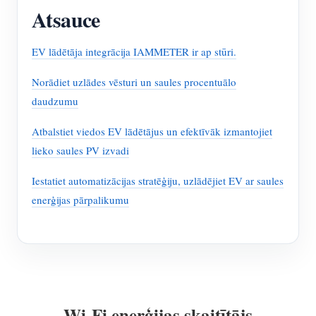
Atsauce
EV lādētāja integrācija IAMMETER ir ap stūri.
Norādiet uzlādes vēsturi un saules procentuālo
daudzumu
Atbalstiet viedos EV lādētājus un efektīvāk izmantojiet
lieko saules PV izvadi
Iestatiet automatizācijas stratēģiju, uzlādējiet EV ar saules
enerģijas pārpalikumu
Wi-Fi enerģijas skaitītājs