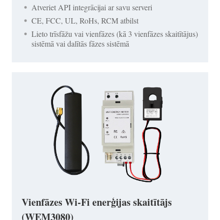
Atveriet API integrācijai ar savu serveri
CE, FCC, UL, RoHs, RCM atbilst
Lieto trīsfāžu vai vienfāzes (kā 3 vienfāzes skaitītājus)
sistēmā vai dalītās fāzes sistēmā
Vienfāzes Wi-Fi enerģijas skaitītājs
(WEM3080)