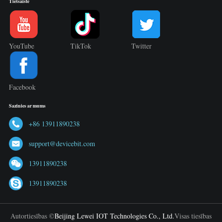
Tiešsaistē
YouTube
TikTok
Twitter
Facebook
Sazinies ar mums
+86 13911890238
support@devicebit.com
13911890238
13911890238
Autortiesības ©
Beijing Lewei IOT Technologies Co., Ltd.
Visas tiesības