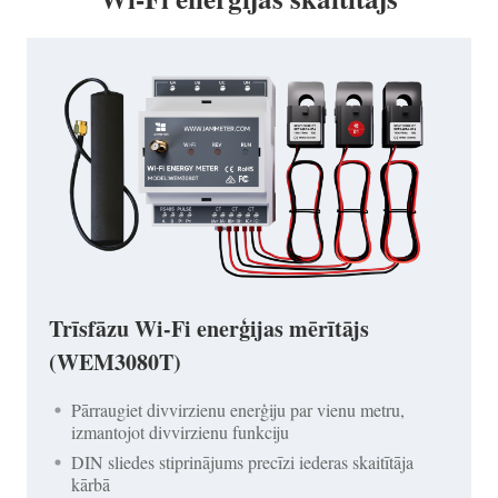
Trīsfāzu Wi-Fi enerģijas mērītājs
(WEM3080T)
Pārraugiet divvirzienu enerģiju par vienu metru,
izmantojot divvirzienu funkciju
DIN sliedes stiprinājums precīzi iederas skaitītāja
kārbā