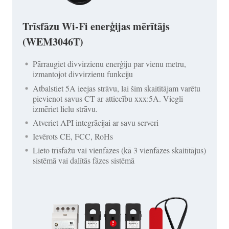
Trīsfāzu Wi-Fi enerģijas mērītājs
(WEM3046T)
Pārraugiet divvirzienu enerģiju par vienu metru,
izmantojot divvirzienu funkciju
Atbalstiet 5A ieejas strāvu, lai šim skaitītājam varētu
pievienot savus CT ar attiecību xxx:5A. Viegli
izmēriet lielu strāvu.
Atveriet API integrācijai ar savu serveri
Ievērots CE, FCC, RoHs
Lieto trīsfāžu vai vienfāzes (kā 3 vienfāzes skaitītājus)
sistēmā vai dalītās fāzes sistēmā