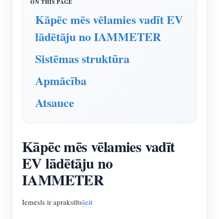
IAMMETER simulators
Kāpēc mēs vēlamies vadīt EV
Virtuālais skaitītājs
lādētāju no IAMMETER
Enerģijas prognozēšanas un simulācijas sistēma
Sistēmas struktūra
Lietojumprogrammas
Apmācība
Saules PV sistēmas enerģijas monitors
Veikals
Atsauce
Elektroenerģijas patēriņa monitors
Resursi
PV sildītāja vadības sistēma
Produkta īsais ievads
kopiena
Mājas automatizācija
Kāpēc mēs vēlamies vadīt
Dokuments
Izstrādātājs
Rūpnīcas enerģijas uzraudzība
EV lādētāju no
Apmācības video
Izpētīt
Sazināties
IAMMETER
FAQ
Atlīdzības programma
Par mums
Jaunumi
Iemesls ir aprakstīts
šeit
Blogi