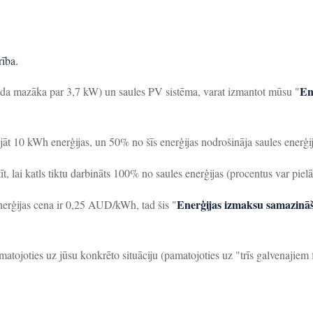
rība.
En
jauda mazāka par 3,7 kW) un saules PV sistēma, varat izmantot mūsu "
āt 10 kWh enerģijas, un 50% no šīs enerģijas nodrošināja saules enerģij
, lai katls tiktu darbināts 100% no saules enerģijas (procentus var pielāg
Enerģijas izmaksu samazinā
nerģijas cena ir 0,25 AUD/kWh, tad šis "
atojoties uz jūsu konkrēto situāciju (pamatojoties uz "trīs galvenajiem 