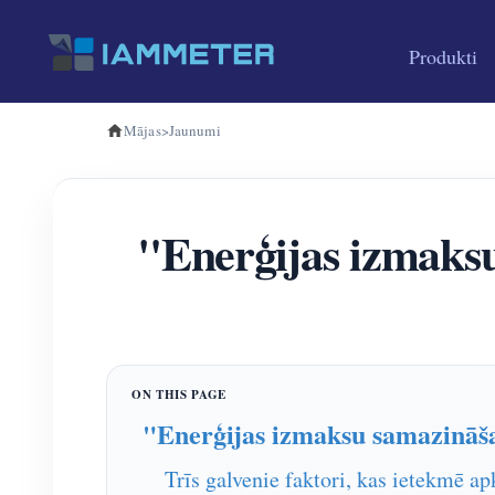
Produkti
Mājas
>
Jaunumi
"Enerģijas izmaksu
"Enerģijas izmaksu samazināša
Trīs galvenie faktori, kas ietekmē ap