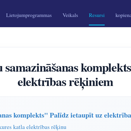
Lietojumprogrammas
Veikals
Resursi
kopien
 samazināšanas komplekts"
elektrības rēķiniem
nas komplekts" Palīdz ietaupīt uz elektrīb
kures katla elektrības rēķinu