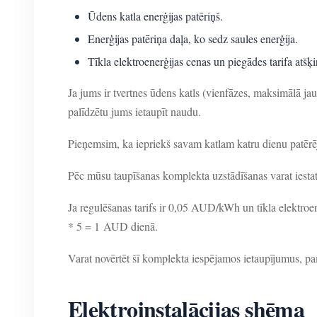
Ūdens katla enerģijas patēriņš.
Enerģijas patēriņa daļa, ko sedz saules enerģija.
Tīkla elektroenerģijas cenas un piegādes tarifa atšķi
Ja jums ir tvertnes ūdens katls (vienfāzes, maksimālā 
palīdzētu jums ietaupīt naudu.
Pieņemsim, ka iepriekš savam katlam katru dienu patērēj
Pēc mūsu taupīšanas komplekta uzstādīšanas varat iestatīt
Ja regulēšanas tarifs ir 0,05 AUD/kWh un tīkla elektroe
* 5 = 1 AUD dienā.
Varat novērtēt šī komplekta iespējamos ietaupījumus, pam
Elektroinstalācijas shēma