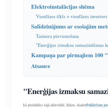
Elektroinstalācijas shēma
Vienfāzes tīkls + vienfāzes invertors
Salīdzinājums ar esošajām me
Taimera pievienošana
"Enerģijas izmaksu samazināšanas 
Kampaņa par pirmajiem 100 "E
Atsauce
"Enerģijas izmaksu samazi
kā piedalīties šajā aktivitātē, lūdzu, skatiet
Palīdzēsim jum