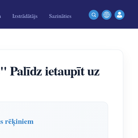
a
Izstrādātājs
Sazināties
 Palīdz ietaupīt uz
as rēķiniem