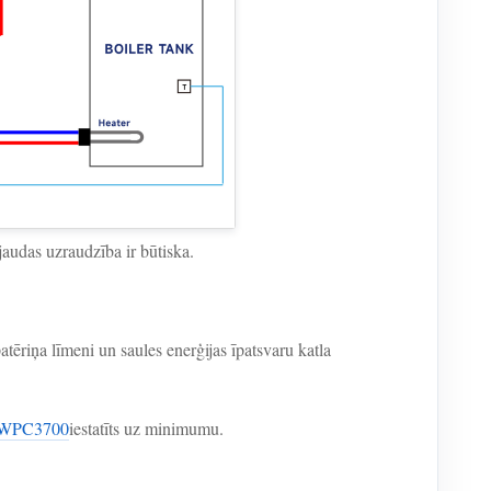
 jaudas uzraudzība ir būtiska.
atēriņa līmeni un saules enerģijas īpatsvaru katla
WPC3700
iestatīts uz minimumu.