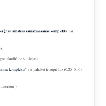
erģijas izmaksu samazināšanas komplekts
" lai
a.
ot atkarībā no situācijas).
šanas komplekts
" var palīdzēt ietaupīt līdz (0,25–0,05)
faktoriem").