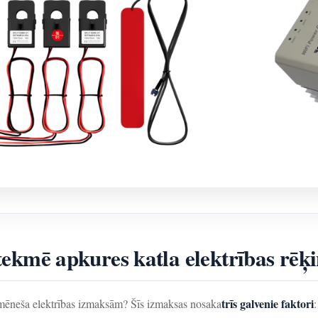
ietekmē apkures katla elektrības rēķ
trīs galvenie faktori
kmēneša elektrības izmaksām? Šīs izmaksas nosaka
: