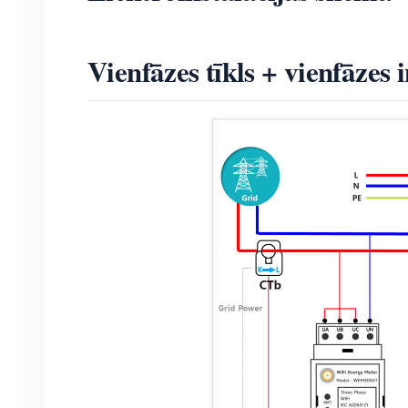
Vienfāzes tīkls + vienfāzes 