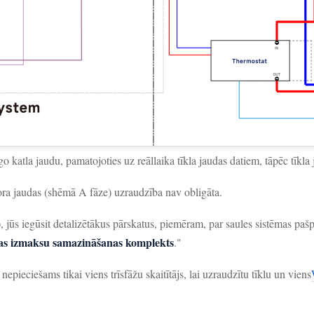
go katla jaudu, pamatojoties uz reāllaika tīkla jaudas datiem, tāpēc tīkla
tora jaudas (shēmā A fāze) uzraudzība nav obligāta.
), jūs iegūsit detalizētākus pārskatus, piemēram, par saules sistēmas pašp
as izmaksu samazināšanas komplekts
."
 nepieciešams tikai viens trīsfāžu skaitītājs, lai uzraudzītu tīklu un viens