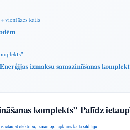
 + vienfāzes katls
todēm
komplekts"
nerģijas izmaksu samazināšanas komplekts
nāšanas komplekts" Palīdz ietaupī
s ietaupīt elektrību, izmantojot apkures katla sildītāju