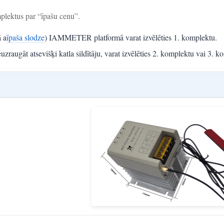
omplektus par “īpašu cenu”.
ā a
īpaša slodze
) IAMMETER platformā varat izvēlēties 1. komplektu.
augāt atsevišķi katla sildītāju, varat izvēlēties 2. komplektu vai 3. k