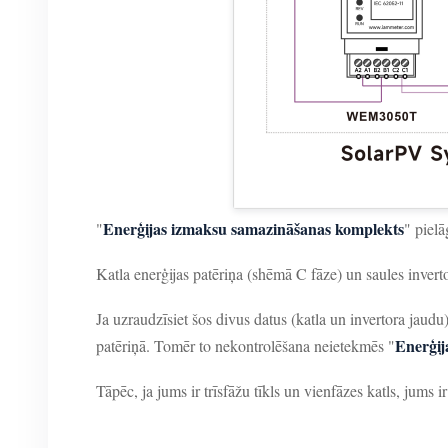
Enerģijas izmaksu samazināšanas komplekts
"
" pielā
Katla enerģijas patēriņa (shēmā C fāze) un saules inver
Ja uzraudzīsiet šos divus datus (katla un invertora jaudu
Enerģij
patēriņā. Tomēr to nekontrolēšana neietekmēs "
Tāpēc, ja jums ir trīsfāžu tīkls un vienfāzes katls, jums ir