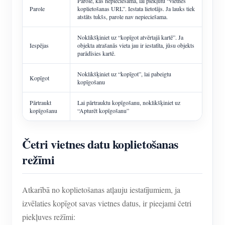
Parole, kas nepieciešama, lai piekļūtu “vietnes
Parole
koplietošanas URL”. Iestata lietotājs. Ja lauks tiek
atstāts tukšs, parole nav nepieciešama.
Noklikšķiniet uz “kopīgot atvērtajā kartē”. Ja
Iespējas
objekta atrašanās vieta jau ir iestatīta, jūsu objekts
parādīsies kartē.
Noklikšķiniet uz “kopīgot”, lai pabeigtu
Kopīgot
kopīgošanu
Pārtraukt
Lai pārtrauktu kopīgošanu, noklikšķiniet uz
kopīgošanu
“Apturēt kopīgošanu”
Četri vietnes datu koplietošanas
režīmi
Atkarībā no koplietošanas atļauju iestatījumiem, ja
izvēlaties kopīgot savas vietnes datus, ir pieejami četri
piekļuves režīmi: