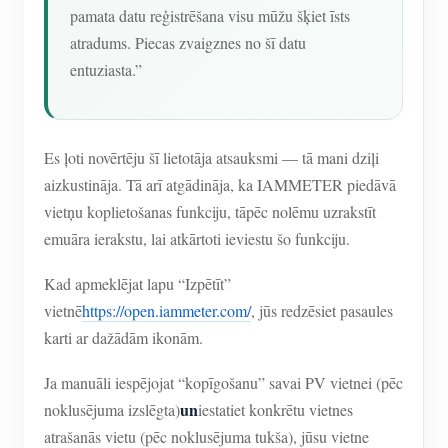
pamata datu reģistrēšana visu mūžu šķiet īsts
atradums. Piecas zvaigznes no šī datu
entuziasta.”
Es ļoti novērtēju šī lietotāja atsauksmi — tā mani dziļi
aizkustināja. Tā arī atgādināja, ka IAMMETER piedāvā
vietņu koplietošanas funkciju, tāpēc nolēmu uzrakstīt
emuāra ierakstu, lai atkārtoti ieviestu šo funkciju.
Kad apmeklējat lapu “Izpētīt”
vietnē
https://open.iammeter.com/
, jūs redzēsiet pasaules
karti ar dažādām ikonām.
Ja manuāli iespējojat “kopīgošanu” savai PV vietnei (pēc
un
noklusējuma izslēgta)
iestatiet konkrētu vietnes
atrašanās vietu (pēc noklusējuma tukša), jūsu vietne