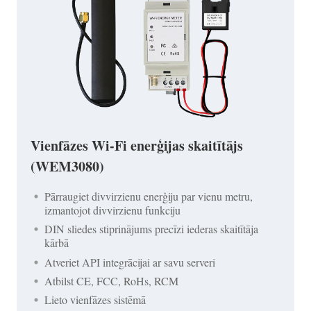
Vienfāzes Wi-Fi enerģijas skaitītājs
(WEM3080)
Pārraugiet divvirzienu enerģiju par vienu metru,
izmantojot divvirzienu funkciju
DIN sliedes stiprinājums precīzi iederas skaitītāja
kārbā
Atveriet API integrācijai ar savu serveri
Atbilst CE, FCC, RoHs, RCM
Lieto vienfāzes sistēmā