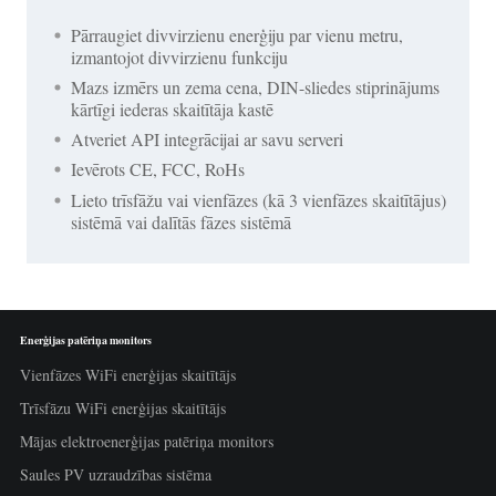
Pārraugiet divvirzienu enerģiju par vienu metru,
izmantojot divvirzienu funkciju
Mazs izmērs un zema cena, DIN-sliedes stiprinājums
kārtīgi iederas skaitītāja kastē
Atveriet API integrācijai ar savu serveri
Ievērots CE, FCC, RoHs
Lieto trīsfāžu vai vienfāzes (kā 3 vienfāzes skaitītājus)
sistēmā vai dalītās fāzes sistēmā
Enerģijas patēriņa monitors
Vienfāzes WiFi enerģijas skaitītājs
Trīsfāzu WiFi enerģijas skaitītājs
Mājas elektroenerģijas patēriņa monitors
Saules PV uzraudzības sistēma