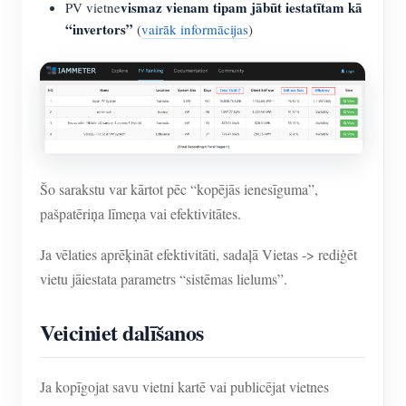
vismaz vienam tipam jābūt iestatītam kā
PV vietne
“invertors”
(
vairāk informācijas
)
Šo sarakstu var kārtot pēc “kopējās ienesīguma”,
pašpatēriņa līmeņa vai efektivitātes.
Ja vēlaties aprēķināt efektivitāti, sadaļā Vietas -> rediģēt
vietu jāiestata parametrs “sistēmas lielums”.
Veiciniet dalīšanos
Ja kopīgojat savu vietni kartē vai publicējat vietnes