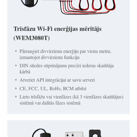
Trīsfāzu Wi-Fi enerģijas mērītājs
(WEM3080T)
Pārraugiet divvirzienu enerģiju par vienu metru,
izmantojot divvirzienu funkciju
DIN sliedes stiprinājums precīzi iederas skaitītāja
kārbā
Atveriet API integrācijai ar savu serveri
CE, FCC, UL, RoHs, RCM atbilst
Lieto trīsfāžu vai vienfāzes (kā 3 vienfāzes skaitītājus)
sistēmā vai dalītās fāzes sistēmā