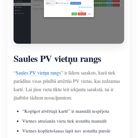
Saules PV vietņu rangs
“
Saules PV vietņu rangs
” ir līderu saraksts, kurā tiek
parādītas visas pilnībā atvērtās PV vietas, kas redzamas
kartē. Lai jūsu vieta tiktu šeit iekļauta sarakstā, tai ir
jāatbilst šādiem nosacījumiem:
“Kopīgot atvērtajā kartē” ir manuāli iespējota
Vietnes atrašanās vieta tiek iestatīta manuāli
Vietnes koplietošanas lapā nav iestatīta parole