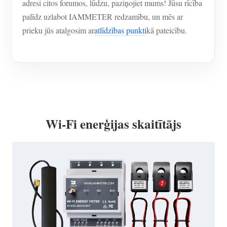
adresi citos forumos, lūdzu, paziņojiet mums! Jūsu rīcība
palīdz uzlabot IAMMETER redzamību, un mēs ar
prieku jūs atalgosim ar
atlīdzības punkti
kā pateicību.
Wi-Fi enerģijas skaitītājs