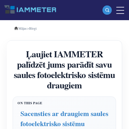
Mājas
>
Blogi
Produkti
Vienfāzes Wi-Fi enerģijas skaitītājs (WEM3080)
Ļaujiet IAMMETER
Trīsfāzu Wi-Fi enerģijas mērītājs (WEM3080T)
palīdzēt jums parādīt savu
Trīsfāzu Wi-Fi enerģijas mērītājs (WEM3046T)
saules fotoelektrisko sistēmu
Trīsfāzu Wi-Fi enerģijas mērītājs (WEM3050T)
draugiem
WiFi barošanas kontrolieris
IAMMETER Cloud Pro
Pašmitināšanas pakalpojums
Sacensties ar draugiem saules
EV lādētājs
fotoelektrisko sistēmu