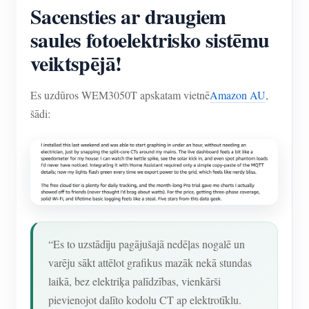
Sacensties ar draugiem
saules fotoelektrisko sistēmu
veiktspējā!
Es uzdūros WEM3050T apskatam vietnē
Amazon AU
,
šādi:
“Es to uzstādīju pagājušajā nedēļas nogalē un
varēju sākt attēlot grafikus mazāk nekā stundas
laikā, bez elektriķa palīdzības, vienkārši
pievienojot dalīto kodolu CT ap elektrotīklu.