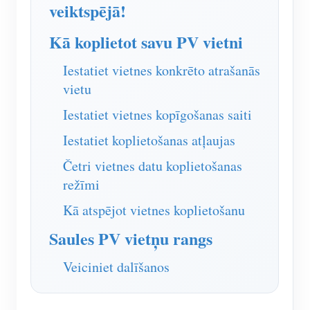
IAMMETER simulators
veiktspējā!
Virtuālais skaitītājs
Kā koplietot savu PV vietni
Enerģijas prognozēšanas un simulācijas sistēma
Iestatiet vietnes konkrēto atrašanās
Lietojumprogrammas
vietu
Iestatiet vietnes kopīgošanas saiti
Saules PV sistēmas enerģijas monitors
Veikals
Iestatiet koplietošanas atļaujas
Elektroenerģijas patēriņa monitors
Resursi
Četri vietnes datu koplietošanas
PV sildītāja vadības sistēma
Produkta īsais ievads
kopiena
režīmi
Mājas automatizācija
Dokuments
Izstrādātājs
Kā atspējot vietnes koplietošanu
Rūpnīcas enerģijas uzraudzība
Apmācības video
Izpētīt
Sazināties
Saules PV vietņu rangs
FAQ
Atlīdzības programma
Par mums
Veiciniet dalīšanos
Jaunumi
Blogi