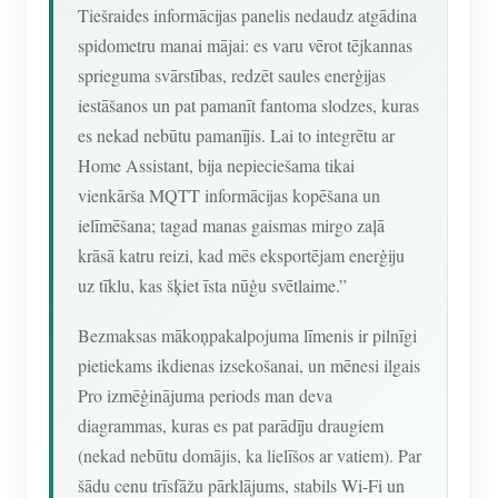
Tiešraides informācijas panelis nedaudz atgādina
spidometru manai mājai: es varu vērot tējkannas
sprieguma svārstības, redzēt saules enerģijas
iestāšanos un pat pamanīt fantoma slodzes, kuras
es nekad nebūtu pamanījis. Lai to integrētu ar
Home Assistant, bija nepieciešama tikai
vienkārša MQTT informācijas kopēšana un
ielīmēšana; tagad manas gaismas mirgo zaļā
krāsā katru reizi, kad mēs eksportējam enerģiju
uz tīklu, kas šķiet īsta nūģu svētlaime.”
Bezmaksas mākoņpakalpojuma līmenis ir pilnīgi
pietiekams ikdienas izsekošanai, un mēnesi ilgais
Pro izmēģinājuma periods man deva
diagrammas, kuras es pat parādīju draugiem
(nekad nebūtu domājis, ka lielīšos ar vatiem). Par
šādu cenu trīsfāžu pārklājums, stabils Wi-Fi un