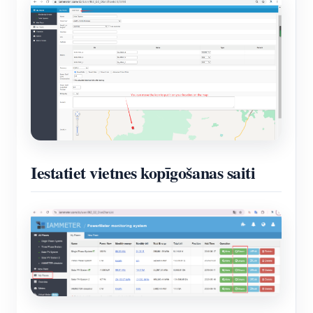
Iestatiet vietnes kopīgošanas saiti