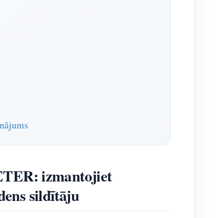
inājums
ETER: izmantojiet
ns sildītāju