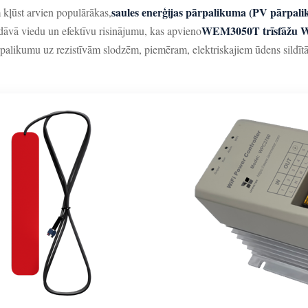
saules enerģijas pārpalikuma (PV pārpal
 kļūst arvien populārākas,
WEM3050T trīsfāžu Wi-F
vā viedu un efektīvu risinājumu, kas apvieno
ārpalikumu uz rezistīvām slodzēm, piemēram, elektriskajiem ūdens sildītāj