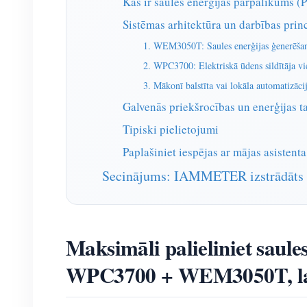
Kas ir saules enerģijas pārpalikums 
Sistēmas arhitektūra un darbības prin
1. WEM3050T: Saules enerģijas ģenerēšana
2. WPC3700: Elektriskā ūdens sildītāja vi
3. Mākonī balstīta vai lokāla automatizāci
Galvenās priekšrocības un enerģijas t
Tipiski pielietojumi
Paplašiniet iespējas ar mājas asistenta
Secinājums: IAMMETER izstrādāts in
Maksimāli palieliniet sau
WPC3700 + WEM3050T, lai v