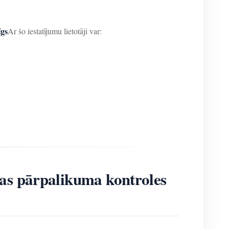
īgs
Ar šo iestatījumu lietotāji var:
jas pārpalikuma kontroles