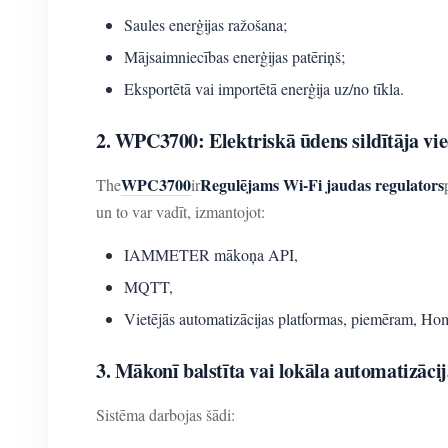
Saules enerģijas ražošana;
Mājsaimniecības enerģijas patēriņš;
Eksportētā vai importētā enerģija uz/no tīkla.
2. WPC3700: Elektriskā ūdens sildītāja vi
WPC3700
Regulējams Wi-Fi jaudas regulators
The
ir
un to var vadīt, izmantojot:
IAMMETER mākoņa API,
MQTT,
Vietējās automatizācijas platformas, piemēram, Hom
3. Mākonī balstīta vai lokāla automatizācij
Sistēma darbojas šādi: