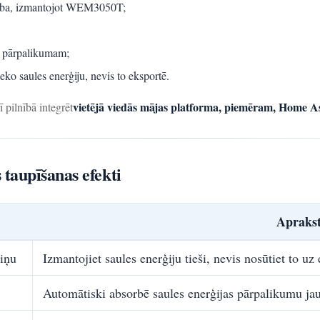
dzība, izmantojot WEM3050T;
u pārpalikumam;
ieko saules enerģiju, nevis to eksportē.
vietējā viedās mājas platforma, piemēram, Home As
pilnībā integrēt
 taupīšanas efekti
Aprakst
riņu
Izmantojiet saules enerģiju tieši, nevis nosūtiet to uz 
Automātiski absorbē saules enerģijas pārpalikumu jaud