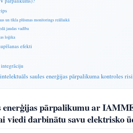
(PV pārpalikums)?
cips
s un tīkla plūsmas monitorings reāllaikā
edā jaudas vadība
jas loģika
aupīšanas efekti
 integrāciju
telektuāls saules enerģijas pārpalikuma kontroles ris
les enerģijas pārpalikumu ar IAMM
iedi darbinātu savu elektrisko ūde