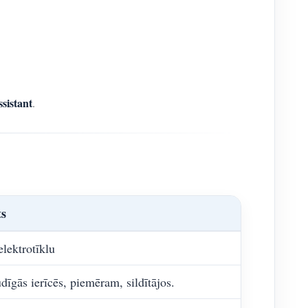
sistant
.
s
elektrotīklu
īgās ierīcēs, piemēram, sildītājos.