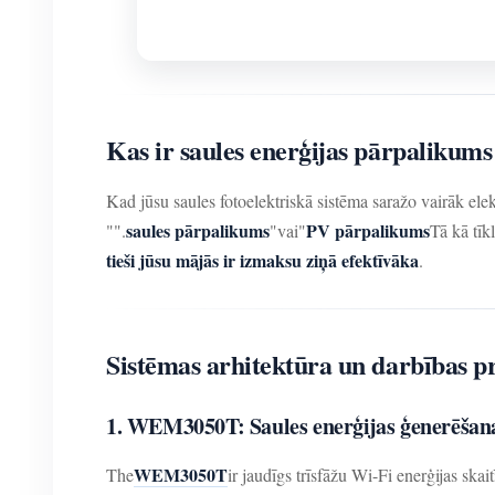
Kas ir saules enerģijas pārpalikum
Kad jūsu saules fotoelektriskā sistēma saražo vairāk elek
saules pārpalikums
PV pārpalikums
"".
"vai"
Tā kā tīk
tieši jūsu mājās ir izmaksu ziņā efektīvāka
.
Sistēmas arhitektūra un darbības pr
1. WEM3050T: Saules enerģijas ģenerēšana
WEM3050T
The
ir jaudīgs trīsfāžu Wi-Fi enerģijas sk