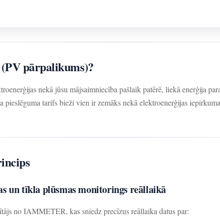
s (PV pārpalikums)?
troenerģijas nekā jūsu mājsaimniecība pašlaik patērē, liekā enerģija para
la pieslēguma tarifs bieži vien ir zemāks nekā elektroenerģijas iepirkum
incips
s un tīkla plūsmas monitorings reāllaikā
aitītājs no IAMMETER, kas sniedz precīzus reāllaika datus par: