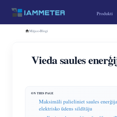
Produkti
Mājas
>
Blogi
Vieda saules enerģi
Maksimāli palieliniet saules ener
elektrisko ūdens sildītāju