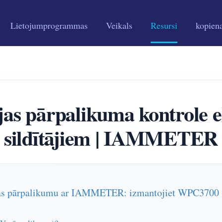
Lietojumprogrammas
Veikals
Resursi
kopien
jas pārpalikuma kontrole e
sildītājiem | IAMMETER
ģijas pārpalikumu ar IAMMETER: izmantojiet WPC3700 