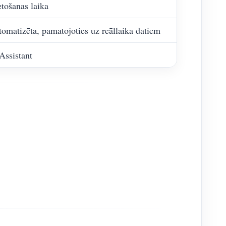
etošanas laika
matizēta, pamatojoties uz reāllaika datiem
ssistant