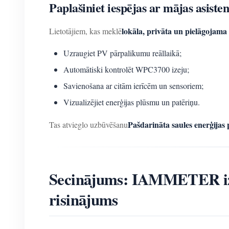
Paplašiniet iespējas ar mājas asisten
lokāla, privāta un pielāgojama
Lietotājiem, kas meklē
Uzraugiet PV pārpalikumu reāllaikā;
Automātiski kontrolēt WPC3700 izeju;
Savienošana ar citām ierīcēm un sensoriem;
Vizualizējiet enerģijas plūsmu un patēriņu.
Pašdarināta saules enerģijas 
Tas atvieglo uzbūvēšanu
Secinājums: IAMMETER izst
risinājums