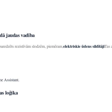
edā jaudas vadība
elektriskie ūdens sildītāji
paredzēts rezistīvām slodzēm, piemēram,
Tas 
e Assistant.
as loģika