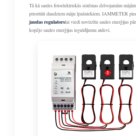
Tā kā saules fotoelektriskās sistēmas dzīvojamām mājām
prioritāti daudziem māju īpašniekiem. IAMMETER piedā
jaudas regulators
lai viedi novirzītu saules enerģijas p
kopējo saules enerģijas ieguldījumu atdevi.