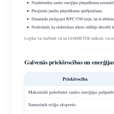
Nepārtraukta saules enerģijas pārpalikuma uzrau
Pieejamās jaudas pārpalikuma aprēķināšana;
Dinamiski pielāgojot WPC3700 izeju, lai tā atbilst
Nodrošināt, ka elektriskais ūdens sildītājs absorbē l
Loģiku var darbināt vai nu IAMMETER mākonī, vai arī 
Galvenās priekšrocības un enerģijas
Priekšrocība
Maksimāli palieliniet saules enerģijas pašpatē
Samazināt režģa eksportu