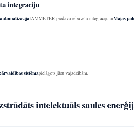
ta integrāciju
 automatizācija
Mājas pal
IAMMETER piedāvā iebūvētu integrāciju ar
pārvaldības sistēma
pielāgots jūsu vajadzībām.
rādāts intelektuāls saules enerģi