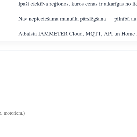
Īpaši efektīva reģionos, kuros cenas ir atkarīgas no li
Nav nepieciešama manuāla pārslēgšana — pilnībā auto
Atbalsta IAMMETER Cloud, MQTT, API un Home A
, motoriem.)