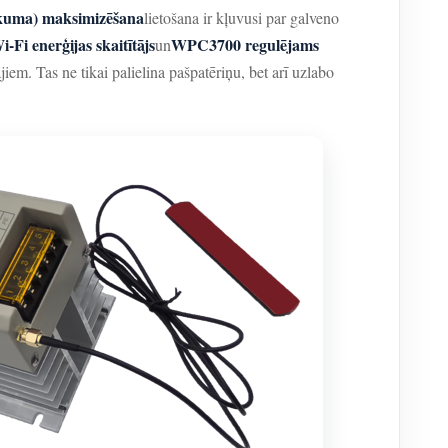
ikuma) maksimizēšana
lietošana ir kļuvusi par galveno
i enerģijas skaitītājs
WPC3700 regulējams
un
iem. Tas ne tikai palielina pašpatēriņu, bet arī uzlabo