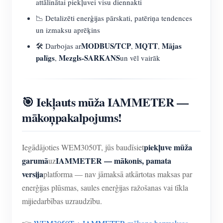
attālinātai piekļuvei visu diennakti
📉 Detalizēti enerģijas pārskati, patēriņa tendences
un izmaksu aprēķins
MODBUS/TCP
MQTT
Mājas
🛠️ Darbojas ar
,
,
palīgs
Mezgls-SARKANS
,
un vēl vairāk
🎯 Iekļauts mūža IAMMETER —
mākoņpakalpojums!
piekļuve mūža
Iegādājoties WEM3050T, jūs baudīsiet
garumā
IAMMETER — mākonis, pamata
uz
versija
platforma — nav jāmaksā atkārtotas maksas par
enerģijas plūsmas, saules enerģijas ražošanas vai tīkla
mijiedarbības uzraudzību.