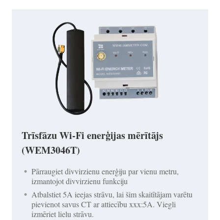
Trīsfāzu Wi-Fi enerģijas mērītājs
(WEM3046T)
Pārraugiet divvirzienu enerģiju par vienu metru,
izmantojot divvirzienu funkciju
Atbalstiet 5A ieejas strāvu, lai šim skaitītājam varētu
pievienot savus CT ar attiecību xxx:5A. Viegli
izmēriet lielu strāvu.