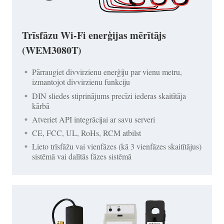
Trīsfāzu Wi-Fi enerģijas mērītājs
(WEM3080T)
Pārraugiet divvirzienu enerģiju par vienu metru,
izmantojot divvirzienu funkciju
DIN sliedes stiprinājums precīzi iederas skaitītāja
kārbā
Atveriet API integrācijai ar savu serveri
CE, FCC, UL, RoHs, RCM atbilst
Lieto trīsfāžu vai vienfāzes (kā 3 vienfāzes skaitītājus)
sistēmā vai dalītās fāzes sistēmā