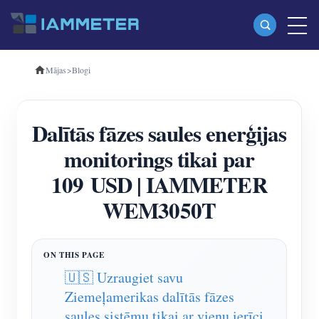
Mājas
>
Blogi
Produkti
Vienfāzes Wi-Fi enerģijas skaitītājs (WEM3080)
Dalītās fāzes saules enerģijas
Trīsfāzu Wi-Fi enerģijas mērītājs (WEM3080T)
monitorings tikai par
Trīsfāzu Wi-Fi enerģijas mērītājs (WEM3046T)
109 USD | IAMMETER
Trīsfāzu Wi-Fi enerģijas mērītājs (WEM3050T)
WEM3050T
WiFi barošanas kontrolieris
IAMMETER Cloud Pro
Pašmitināšanas pakalpojums
🇺🇸 Uzraugiet savu
Ziemeļamerikas dalītās fāzes
EV lādētājs
saules sistēmu tikai ar vienu ierīci