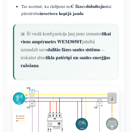
C fāze
dubultojies
Tas nozīmē, ka rādījumi no
ir
lai
invertora kopējā jauda
pārstāvētu
tikai
📊 Šī viedā konfigurācija ļauj jums izmantot
viens ampērmetrs WEM3050T
pilnībā
dalītās fāzes saules sistēma
uzraudzīt savu
—
tīkla patēriņš un saules enerģijas
ieskaitot abus
ražošana
.