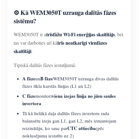
⚙️ Kā WEM3050T uzrauga dalītās fāzes
sistēmu?
trīsfāžu Wi-Fi enerģijas skaitītājs
WEM3050T ir a
, bet
trīs neatkarīgi vienfāzes
tas var darboties arī kā
skaitītāji
.
Tipiskā dalītās fāzes iestatījumā:
A fāze
B fāze
un
WEM3050T uzrauga divas dalītās
fāzes tīkla karstās līnijas (L1 un L2)
C fāze
viena izejas līnija no jūsu saules
monitori
invertora
Tā kā lielākā daļa dalītās fāzes invertoru rada
balansētu izeju gan L1, gan L2, mēs izmantojam
CTC attiecība
reizinātāju, ko sauc par
(pēc
noklusējuma iestatīts uz 2)