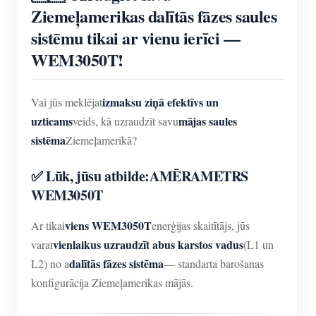
Ziemeļamerikas dalītās fāzes saules
sistēmu tikai ar vienu ierīci —
WEM3050T!
izmaksu ziņā efektīvs un
Vai jūs meklējat
uzticams
mājas saules
veids, kā uzraudzīt savu
sistēma
Ziemeļamerikā?
✅ Lūk, jūsu atbilde:
AMĒRAMETRS
WEM3050T
viens WEM3050T
Ar tikai
enerģijas skaitītājs, jūs
vienlaikus uzraudzīt abus karstos vadus
varat
(L1 un
dalītās fāzes sistēma
L2) no a
— standarta barošanas
konfigurācija Ziemeļamerikas mājās.