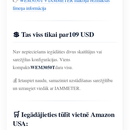
👉
WEM3050T + IAMMETER mākoņa bezmaksas
līmeņa informācija
💲 Tas viss tikai par
109 USD
Nav nepieciešams iegādāties divus skaitītājus vai
sarežģītas konfigurācijas. Viens
WEM3050T
kompakts
dara visu.
💰 Ietaupiet naudu, samaziniet uzstādīšanas sarežģītību
un uzraugiet viedāk ar IAMMETER.
🛒 Iegādājieties tūlīt vietnē Amazon
USA: