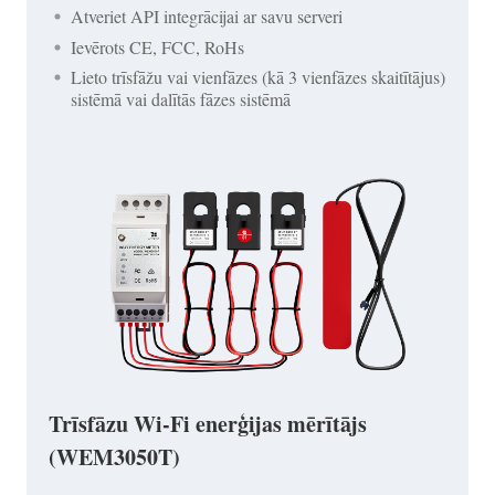
Atveriet API integrācijai ar savu serveri
Ievērots CE, FCC, RoHs
Lieto trīsfāžu vai vienfāzes (kā 3 vienfāzes skaitītājus)
sistēmā vai dalītās fāzes sistēmā
Trīsfāzu Wi-Fi enerģijas mērītājs
(WEM3050T)