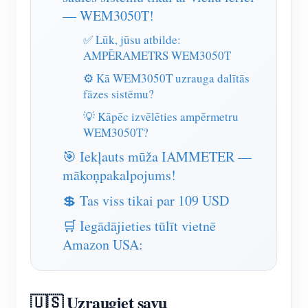
IAMMETER simulators
— WEM3050T!
Virtuālais skaitītājs
✅ Lūk, jūsu atbilde:
AMPĒRAMETRS WEM3050T
Enerģijas prognozēšanas un simulācijas sistēma
⚙️ Kā WEM3050T uzrauga dalītās
Lietojumprogrammas
fāzes sistēmu?
Saules PV sistēmas enerģijas monitors
💡 Kāpēc izvēlēties ampērmetru
Veikals
WEM3050T?
Elektroenerģijas patēriņa monitors
Resursi
🎯 Iekļauts mūža IAMMETER —
PV sildītāja vadības sistēma
Produkta īsais ievads
mākoņpakalpojums!
kopiena
Mājas automatizācija
Dokuments
💲 Tas viss tikai par 109 USD
Izstrādātājs
Rūpnīcas enerģijas uzraudzība
🛒 Iegādājieties tūlīt vietnē
Apmācības video
Izpētīt
Sazināties
Amazon USA:
FAQ
Atlīdzības programma
Par mums
Jaunumi
🇺🇸 Uzraugiet savu
Blogi