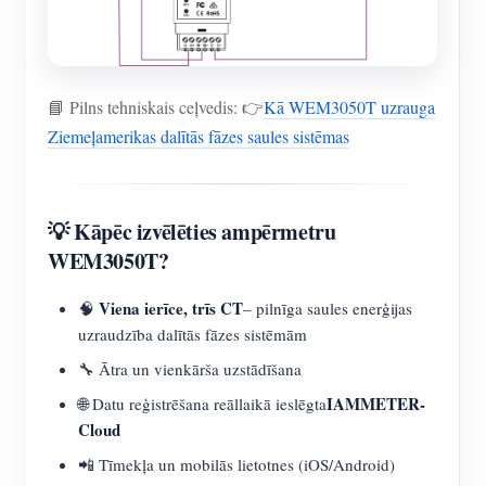
📘 Pilns tehniskais ceļvedis: 👉
Kā WEM3050T uzrauga
Ziemeļamerikas dalītās fāzes saules sistēmas
💡 Kāpēc izvēlēties ampērmetru
WEM3050T?
Viena ierīce, trīs CT
🧠
– pilnīga saules enerģijas
uzraudzība dalītās fāzes sistēmām
🔧 Ātra un vienkārša uzstādīšana
IAMMETER-
🌐 Datu reģistrēšana reāllaikā ieslēgta
Cloud
📲 Tīmekļa un mobilās lietotnes (iOS/Android)