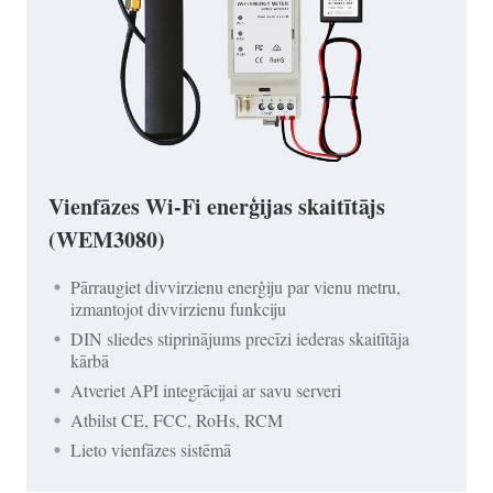
Vienfāzes Wi-Fi enerģijas skaitītājs
(WEM3080)
Pārraugiet divvirzienu enerģiju par vienu metru,
izmantojot divvirzienu funkciju
DIN sliedes stiprinājums precīzi iederas skaitītāja
kārbā
Atveriet API integrācijai ar savu serveri
Atbilst CE, FCC, RoHs, RCM
Lieto vienfāzes sistēmā