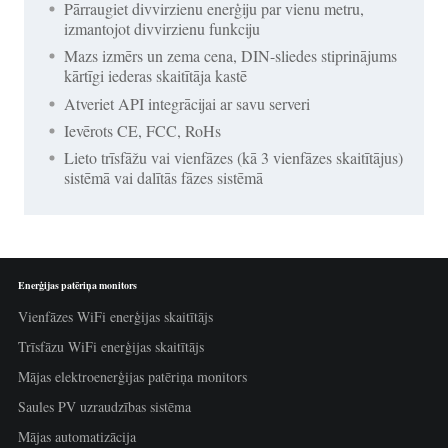
Pārraugiet divvirzienu enerģiju par vienu metru,
izmantojot divvirzienu funkciju
Mazs izmērs un zema cena, DIN-sliedes stiprinājums
kārtīgi iederas skaitītāja kastē
Atveriet API integrācijai ar savu serveri
Ievērots CE, FCC, RoHs
Lieto trīsfāžu vai vienfāzes (kā 3 vienfāzes skaitītājus)
sistēmā vai dalītās fāzes sistēmā
Enerģijas patēriņa monitors
Vienfāzes WiFi enerģijas skaitītājs
Trīsfāzu WiFi enerģijas skaitītājs
Mājas elektroenerģijas patēriņa monitors
Saules PV uzraudzības sistēma
Mājas automatizācija