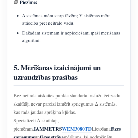
Piezīme:
📘
Δ sistēmas mēra starp fāzēm; Y sistēmas mēra
attiecībā pret neitrālo vadu.
Dažādām sistēmām ir nepieciešami īpaši mērīšanas
algoritmi.
5. Mērīšanas izaicinājumi un
uzraudzības prasības
Bez neitrālā atskaites punkta standarta trīsfāžu četrvadu
skaitītāji nevar pareizi izmērīt spriegumus Δ sistēmās,
kas rada jaudas aprēķina kļūdas.
Specializēti Δ skaitītāji,
IAMMETRS
WEM3080TD
fāzes
piemēram,
Lietošana
spriegums
fāzes strāva
un
mērījums, lai nodrošinātu