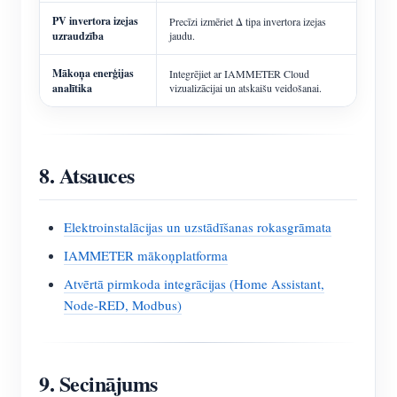
PV invertora izejas
Precīzi izmēriet Δ tipa invertora izejas
uzraudzība
jaudu.
Mākoņa enerģijas
Integrējiet ar IAMMETER Cloud
analītika
vizualizācijai un atskaišu veidošanai.
8. Atsauces
Elektroinstalācijas un uzstādīšanas rokasgrāmata
IAMMETER mākoņplatforma
Atvērtā pirmkoda integrācijas (Home Assistant,
Node-RED, Modbus)
9. Secinājums