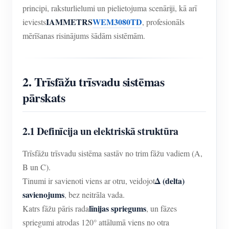
principi, raksturlielumi un pielietojuma scenāriji, kā arī
IAMMETRS
WEM3080TD
ieviests
, profesionāls
mērīšanas risinājums šādām sistēmām.
2. Trīsfāžu trīsvadu sistēmas
pārskats
2.1 Definīcija un elektriskā struktūra
Trīsfāžu trīsvadu sistēma sastāv no trim fāžu vadiem (A,
B un C).
Δ (delta)
Tinumi ir savienoti viens ar otru, veidojot
savienojums
, bez neitrāla vada.
līnijas spriegums
Katrs fāžu pāris rada
, un fāzes
spriegumi atrodas 120° attālumā viens no otra