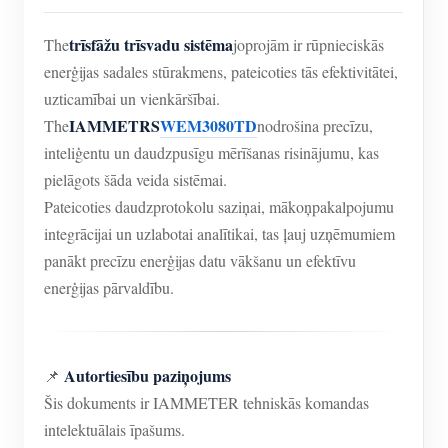
trīsfāžu trīsvadu sistēma
The
joprojām ir rūpnieciskās
enerģijas sadales stūrakmens, pateicoties tās efektivitātei,
uzticamībai un vienkāršībai.
IAMMETRS
WEM3080TD
The
nodrošina precīzu,
inteliģentu un daudzpusīgu mērīšanas risinājumu, kas
pielāgots šāda veida sistēmai.
Pateicoties daudzprotokolu saziņai, mākoņpakalpojumu
integrācijai un uzlabotai analītikai, tas ļauj uzņēmumiem
panākt precīzu enerģijas datu vākšanu un efektīvu
enerģijas pārvaldību.
Autortiesību paziņojums
📌
Šis dokuments ir IAMMETER tehniskās komandas
intelektuālais īpašums.