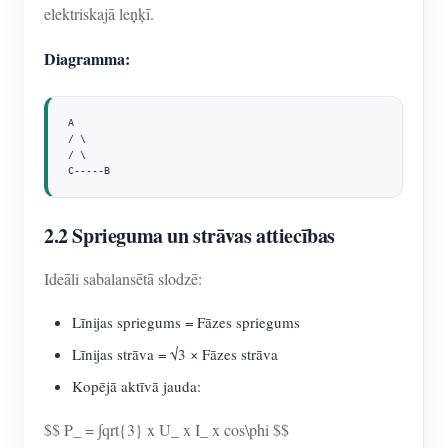
elektriskajā leņķī.
Diagramma:
A

/ \

/ \

C-----B
2.2 Sprieguma un strāvas attiecības
Ideāli sabalansētā slodzē:
Līnijas spriegums = Fāzes spriegums
Līnijas strāva = √3 × Fāzes strāva
Kopējā aktīvā jauda:
$$ P_ = ∫qrt{3} x U_ x I_ x cos\phi $$