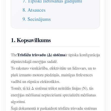
7. Tipiski lietošanas gadījumi
8. Atsauces
9. Secinājums
1. Kopsavilkums
Trīsfāžu trīsvadu (Δ) sistēma
The
ir tipiska konfigurācija
rūpnieciskajā enerģijas sadalē.
To raksturo vienkāršība, efektivitāte un līdzsvars, un to
plaši izmanto motoru piedziņās, mainīgas frekvences
vadībā un rūpnīcu elektrotīklos.
Tomēr, tā kā Δ sistēmai trūkst neitrālās līnijas (N), tās
enerģijas mērīšanai nepieciešami specializēti mērīšanas
algoritmi.
Šajā dokumentā ir paskaidroti trīsfāžu trīsvadu sistēmas