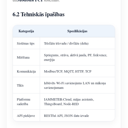
6.2 Tehniskās īpašības
Kategorija
Specifikācijas
Sistēmas tips
Trīsfāžu trīsvadu / divfāžu (delta)
Spriegums, strāva, aktīvā jauda, PF, frekvence,
Mērīšana
enerģija
Komunikācija
Modbus/TCP, MQTT, HTTP, TCP
Iebūvēts Wi-Fi savienojums LAN un mākoņa
Tīkls
savienojumam
Platformu
IAMMETER-Cloud, mājas asistents,
saderība
ThingsBoard, Node-RED
API piekļuve
RESTful API, JSON datu izvade