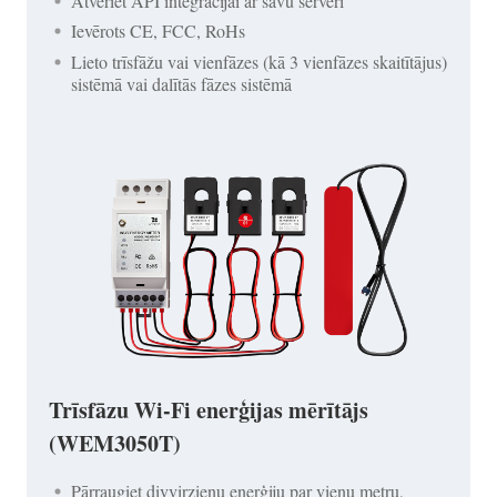
Atveriet API integrācijai ar savu serveri
Ievērots CE, FCC, RoHs
Lieto trīsfāžu vai vienfāzes (kā 3 vienfāzes skaitītājus)
sistēmā vai dalītās fāzes sistēmā
Trīsfāzu Wi-Fi enerģijas mērītājs
(WEM3050T)
Pārraugiet divvirzienu enerģiju par vienu metru,