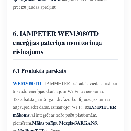
precīzu jaudas aprēķinu.
6. IAMPETER WEM3080TD
enerģijas patēriņa monitoringa
risinājums
6.1 Produkta pārskats
WEM3080TD
ir IAMMETER izstrādāts viedais trīsfāžu
trīsvadu enerģijas skaitītājs ar Wi-Fi savienojumu.
Tas atbalsta gan Δ, gan divfāžu konfigurācijas un var
IAMMETER
augšupielādēt datus, izmantojot Wi-Fi, uz
mākonis
vai integrēt ar trešo pušu platformām,
Mājas palīgs
Mezgls-SARKANS
piemēram,
,
,
Modbus/TCP
un
sistēmas.