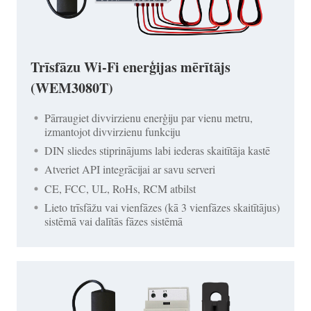
Trīsfāzu Wi-Fi enerģijas mērītājs
(WEM3080T)
Pārraugiet divvirzienu enerģiju par vienu metru,
izmantojot divvirzienu funkciju
DIN sliedes stiprinājums labi iederas skaitītāja kastē
Atveriet API integrācijai ar savu serveri
CE, FCC, UL, RoHs, RCM atbilst
Lieto trīsfāžu vai vienfāzes (kā 3 vienfāzes skaitītājus)
sistēmā vai dalītās fāzes sistēmā