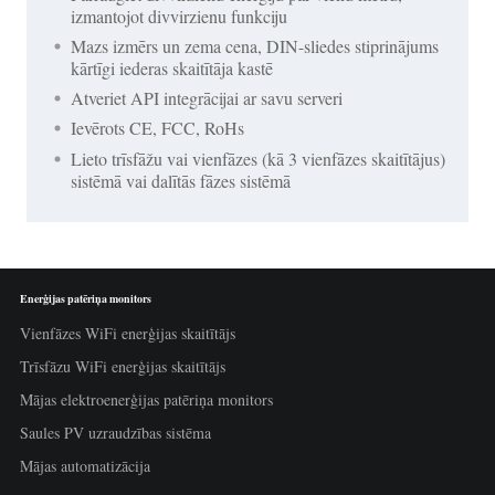
izmantojot divvirzienu funkciju
Mazs izmērs un zema cena, DIN-sliedes stiprinājums
kārtīgi iederas skaitītāja kastē
Atveriet API integrācijai ar savu serveri
Ievērots CE, FCC, RoHs
Lieto trīsfāžu vai vienfāzes (kā 3 vienfāzes skaitītājus)
sistēmā vai dalītās fāzes sistēmā
Enerģijas patēriņa monitors
Vienfāzes WiFi enerģijas skaitītājs
Trīsfāzu WiFi enerģijas skaitītājs
Mājas elektroenerģijas patēriņa monitors
Saules PV uzraudzības sistēma
Mājas automatizācija