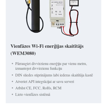
Vienfāzes Wi-Fi enerģijas skaitītājs
(WEM3080)
Pārraugiet divvirzienu enerģiju par vienu metru,
izmantojot divvirzienu funkciju
DIN sliedes stiprinājums labi iederas skaitītāja kastē
Atveriet API integrācijai ar savu serveri
Atbilst CE, FCC, RoHs, RCM
Lieto vienfāzes sistēmā