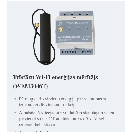
Trīsfāzu Wi-Fi enerģijas mērītājs
(WEM3046T)
Pārraugiet divvirzienu enerģiju par vienu metru,
izmantojot divvirzienu funkciju
Atbalstiet 5A ieejas strāvu, lai šim skaitītājam varētu
pievienot savus CT ar attiecību xxx:5A. Viegli
izmēriet lielu strāvu.