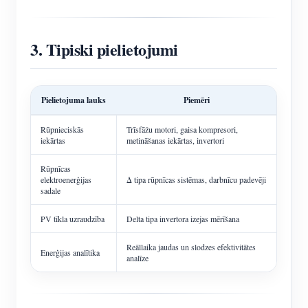
3. Tipiski pielietojumi
Pielietojuma lauks
Piemēri
Rūpnieciskās
Trīsfāžu motori, gaisa kompresori,
iekārtas
metināšanas iekārtas, invertori
Rūpnīcas
elektroenerģijas
Δ tipa rūpnīcas sistēmas, darbnīcu padevēji
sadale
PV tīkla uzraudzība
Delta tipa invertora izejas mērīšana
Reāllaika jaudas un slodzes efektivitātes
Enerģijas analītika
analīze