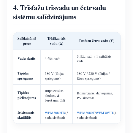
4. Trīsfāžu trīsvadu un četrvadu
sistēmu salīdzinājums
Salīdzināmā
Trīsfāzu trīs
Trīsfāzu četru vadu (Y)
prece
vadu (Δ)
3 fāžu vadi + 1 neitrālais
Vadu skaits
3 fāžu vadi
vads
Tipisks
380 V (līnijas
380 V / 220 V (līnijas /
spriegums
spriegums)
fāzes spriegums)
Rūpnieciskās
Tipisks
Komerciālās, dzīvojamās,
slodzes, Δ
pielietojums
PV sistēmas
barošanas tīkli
Ieteicamais
WEM3080TD
(3
WEM3080T
/
WEM3050T
(4
skaitītājs
vadu sistēmai)
vadu sistēmai)