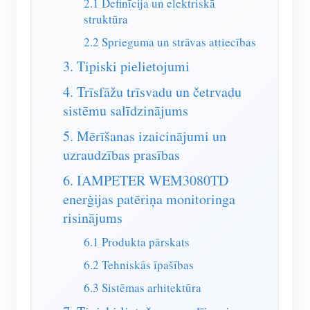
2.1 Definīcija un elektriskā
IAMMETER simulators
struktūra
Virtuālais skaitītājs
2.2 Sprieguma un strāvas attiecības
Enerģijas prognozēšanas un simulācijas sistēma
3. Tipiski pielietojumi
Lietojumprogrammas
4. Trīsfāžu trīsvadu un četrvadu
sistēmu salīdzinājums
Saules PV sistēmas enerģijas monitors
Veikals
5. Mērīšanas izaicinājumi un
Elektrības patēriņa monitors
Resursi
uzraudzības prasības
PV sildītāja vadības sistēma
Produkta īsais ievads
kopiena
6. IAMPETER WEM3080TD
Mājas automatizācija
enerģijas patēriņa monitoringa
Dokuments
Izstrādātājs
risinājums
Rūpnīcas enerģijas uzraudzība
Apmācības video
Izpētīt
Sazināties
6.1 Produkta pārskats
FAQ
Atlīdzības programma
Par mums
6.2 Tehniskās īpašības
Jaunumi
6.3 Sistēmas arhitektūra
Blogi