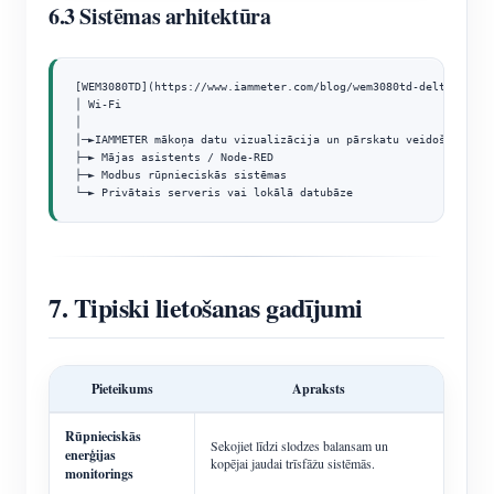
6.3 Sistēmas arhitektūra
[WEM3080TD](https://www.iammeter.com/blog/wem3080td-delta-dual-
│ Wi-Fi

│

│─►IAMMETER mākoņa datu vizualizācija un pārskatu veidošana

├─► Mājas asistents / Node-RED

├─► Modbus rūpnieciskās sistēmas

└─► Privātais serveris vai lokālā datubāze
7. Tipiski lietošanas gadījumi
Pieteikums
Apraksts
Rūpnieciskās
Sekojiet līdzi slodzes balansam un
enerģijas
kopējai jaudai trīsfāžu sistēmās.
monitorings