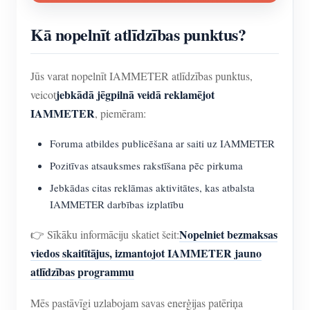
Kā nopelnīt atlīdzības punktus?
Jūs varat nopelnīt IAMMETER atlīdzības punktus,
jebkādā jēgpilnā veidā reklamējot
veicot
IAMMETER
, piemēram:
Foruma atbildes publicēšana ar saiti uz IAMMETER
Pozitīvas atsauksmes rakstīšana pēc pirkuma
Jebkādas citas reklāmas aktivitātes, kas atbalsta
IAMMETER darbības izplatību
Nopelniet bezmaksas
👉 Sīkāku informāciju skatiet šeit:
viedos skaitītājus, izmantojot IAMMETER jauno
atlīdzības programmu
Mēs pastāvīgi uzlabojam savas enerģijas patēriņa