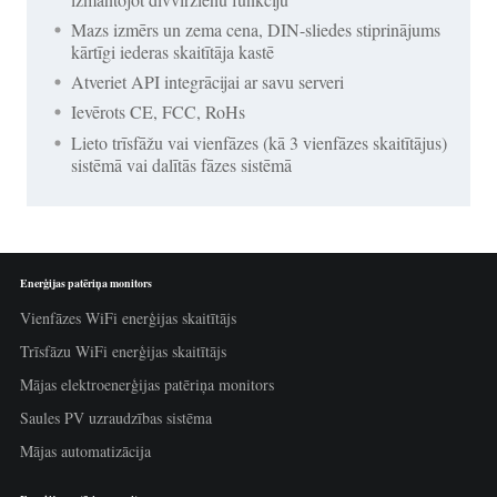
Mazs izmērs un zema cena, DIN-sliedes stiprinājums
kārtīgi iederas skaitītāja kastē
Atveriet API integrācijai ar savu serveri
Ievērots CE, FCC, RoHs
Lieto trīsfāžu vai vienfāzes (kā 3 vienfāzes skaitītājus)
sistēmā vai dalītās fāzes sistēmā
Enerģijas patēriņa monitors
Vienfāzes WiFi enerģijas skaitītājs
Trīsfāzu WiFi enerģijas skaitītājs
Mājas elektroenerģijas patēriņa monitors
Saules PV uzraudzības sistēma
Mājas automatizācija