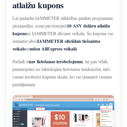
atlaižu kupons
Lai padarītu IAMMETER atlīdzības punktu programmu
10 ASV dolāru atlaižu
pieejamāku, esam pievienojuši
kupons
uz IAMMETER dāvanu veikalu. Šo kuponu var
IAMMETER oficiālais tiešsaistes
izmantot abos
veikals
mūsu AliExpress veikalā
un
.
nav lietošanas ierobežojumu
Pašlaik ir
, lai gan vēlāk,
pamatojoties uz faktiskajām lietošanas tendencēm, mēs
varam ierobežot kuponu skaitu, ko var izmantot vienam
pasūtījumam.