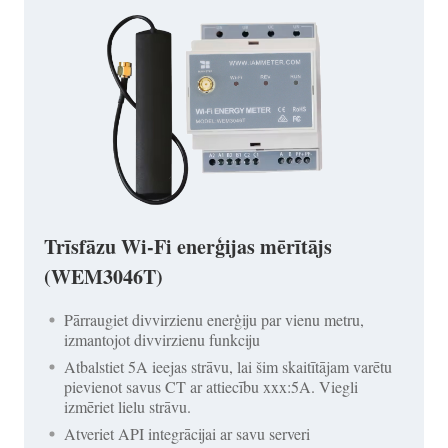
Trīsfāzu Wi-Fi enerģijas mērītājs
(WEM3046T)
Pārraugiet divvirzienu enerģiju par vienu metru,
izmantojot divvirzienu funkciju
Atbalstiet 5A ieejas strāvu, lai šim skaitītājam varētu
pievienot savus CT ar attiecību xxx:5A. Viegli
izmēriet lielu strāvu.
Atveriet API integrācijai ar savu serveri