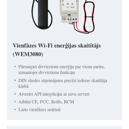
Vienfāzes Wi-Fi enerģijas skaitītājs
(WEM3080)
Pārraugiet divvirzienu enerģiju par vienu metru,
izmantojot divvirzienu funkciju
DIN sliedes stiprinājums precīzi iederas skaitītāja
kārbā
Atveriet API integrācijai ar savu serveri
Atbilst CE, FCC, RoHs, RCM
Lieto vienfāzes sistēmā