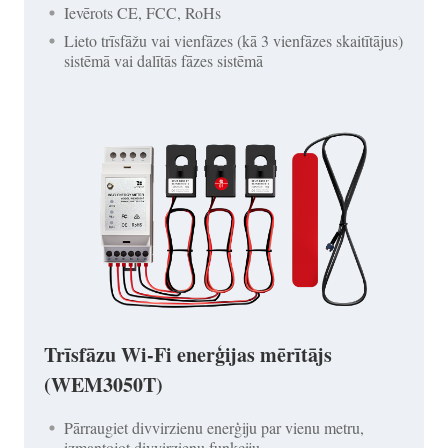
Ievērots CE, FCC, RoHs
Lieto trīsfāžu vai vienfāzes (kā 3 vienfāzes skaitītājus)
sistēmā vai dalītās fāzes sistēmā
Trīsfāzu Wi-Fi enerģijas mērītājs
(WEM3050T)
Pārraugiet divvirzienu enerģiju par vienu metru,
izmantojot divvirzienu funkciju