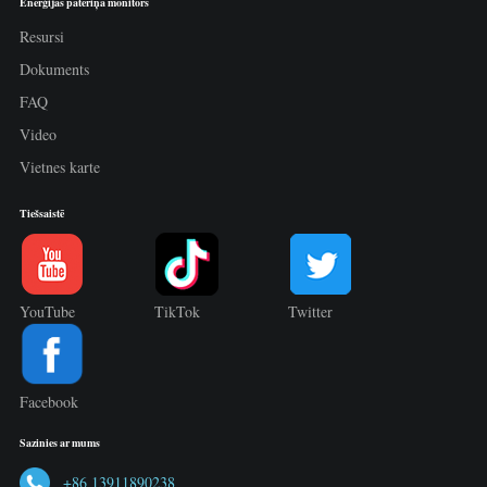
Enerģijas patēriņa monitors
Resursi
Dokuments
FAQ
Video
Vietnes karte
Tiešsaistē
YouTube
TikTok
Twitter
Facebook
Sazinies ar mums
+86 13911890238