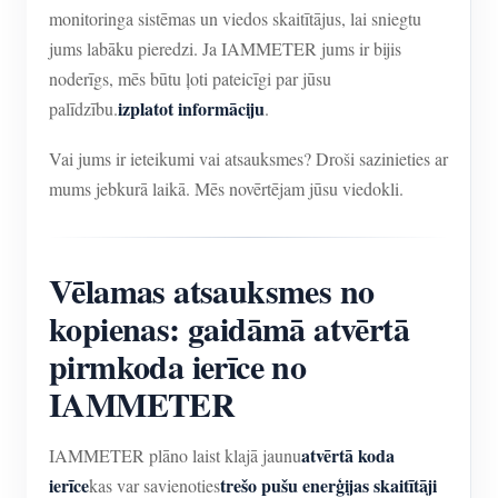
monitoringa sistēmas un viedos skaitītājus, lai sniegtu
jums labāku pieredzi. Ja IAMMETER jums ir bijis
noderīgs, mēs būtu ļoti pateicīgi par jūsu
izplatot informāciju
palīdzību.
.
Vai jums ir ieteikumi vai atsauksmes? Droši sazinieties ar
mums jebkurā laikā. Mēs novērtējam jūsu viedokli.
Vēlamas atsauksmes no
kopienas: gaidāmā atvērtā
pirmkoda ierīce no
IAMMETER
atvērtā koda
IAMMETER plāno laist klajā jaunu
ierīce
trešo pušu enerģijas skaitītāji
kas var savienoties