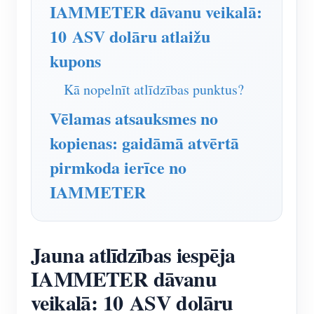
IAMMETER simulators
IAMMETER dāvanu veikalā:
10 ASV dolāru atlaižu
Virtuālais skaitītājs
kupons
Enerģijas prognozēšanas un simulācijas sistēma
Lietojumprogrammas
Kā nopelnīt atlīdzības punktus?
Vēlamas atsauksmes no
Saules PV sistēmas enerģijas monitors
Veikals
kopienas: gaidāmā atvērtā
Elektroenerģijas patēriņa monitors
Resursi
pirmkoda ierīce no
PV sildītāja vadības sistēma
Produkta īsais ievads
kopiena
IAMMETER
Mājas automatizācija
Dokuments
Izstrādātājs
Rūpnīcas enerģijas uzraudzība
Apmācības video
Izpētīt
Sazināties
Jauna atlīdzības iespēja
FAQ
Atlīdzības programma
Par mums
IAMMETER dāvanu
Jaunumi
veikalā: 10 ASV dolāru
Blogi