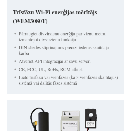
Trīsfāzu Wi-Fi enerģijas mērītājs
(WEM3080T)
Pārraugiet divvirzienu enerģiju par vienu metru,
izmantojot divvirzienu funkciju
DIN sliedes stiprinājums precīzi iederas skaitītāja
kārbā
Atveriet API integrācijai ar savu serveri
CE, FCC, UL, RoHs, RCM atbilst
Lieto trīsfāžu vai vienfāzes (kā 3 vienfāzes skaitītājus)
sistēmā vai dalītās fāzes sistēmā