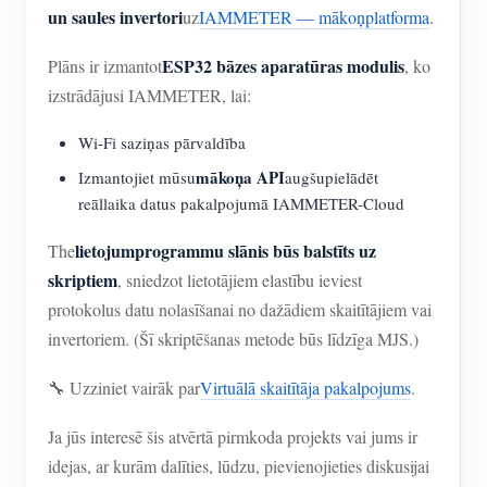
un saules invertori
uz
IAMMETER — mākoņplatforma
.
ESP32 bāzes aparatūras modulis
Plāns ir izmantot
, ko
izstrādājusi IAMMETER, lai:
Wi-Fi saziņas pārvaldība
mākoņa API
Izmantojiet mūsu
augšupielādēt
reāllaika datus pakalpojumā IAMMETER-Cloud
lietojumprogrammu slānis būs balstīts uz
The
skriptiem
, sniedzot lietotājiem elastību ieviest
protokolus datu nolasīšanai no dažādiem skaitītājiem vai
invertoriem. (Šī skriptēšanas metode būs līdzīga MJS.)
🔧 Uzziniet vairāk par
Virtuālā skaitītāja pakalpojums
.
Ja jūs interesē šis atvērtā pirmkoda projekts vai jums ir
idejas, ar kurām dalīties, lūdzu, pievienojieties diskusijai