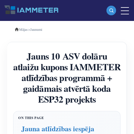
Mājas
>
Jaunumi
Produkti
Vienfāzes Wi-Fi enerģijas skaitītājs (WEM3080)
Jauns 10 ASV dolāru
Trīsfāzu Wi-Fi enerģijas mērītājs (WEM3080T)
atlaižu kupons IAMMETER
Trīsfāzu Wi-Fi enerģijas mērītājs (WEM3046T)
atlīdzības programmā +
Trīsfāzu Wi-Fi enerģijas mērītājs (WEM3050T)
gaidāmais atvērtā koda
WiFi barošanas kontrolieris
ESP32 projekts
IAMMETER Cloud Pro
Pašmitināšanas pakalpojums
EV lādētājs
Jauna atlīdzības iespēja