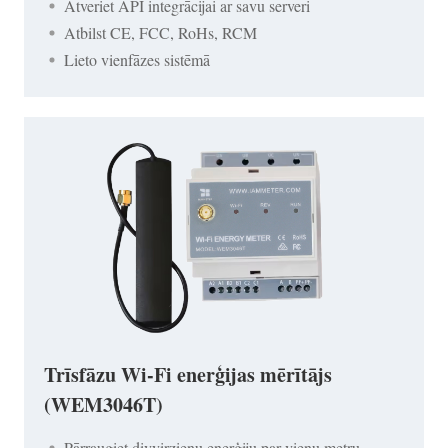
Atveriet API integrācijai ar savu serveri
Atbilst CE, FCC, RoHs, RCM
Lieto vienfāzes sistēmā
Trīsfāzu Wi-Fi enerģijas mērītājs
(WEM3046T)
Pārraugiet divvirzienu enerģiju par vienu metru,