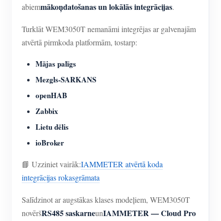
mākoņdatošanas un lokālās integrācijas
abiem
.
Turklāt WEM3050T nemanāmi integrējas ar galvenajām
atvērtā pirmkoda platformām, tostarp:
Mājas palīgs
Mezgls-SARKANS
openHAB
Zabbix
Lietu dēlis
ioBroker
📘 Uzziniet vairāk:
IAMMETER atvērtā koda
integrācijas rokasgrāmata
Salīdzinot ar augstākas klases modeļiem, WEM3050T
RS485 saskarne
IAMMETER — Cloud Pro
novērš
un