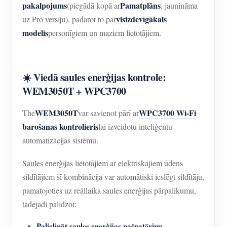
pakalpojums
Pamatplāns
(piegādā kopā ar
, jaunināma
visizdevīgākais
uz Pro versiju), padarot to par
modelis
personīgiem un maziem lietotājiem.
☀️ Viedā saules enerģijas kontrole:
WEM3050T + WPC3700
WEM3050T
WPC3700 Wi-Fi
The
var savienot pārī ar
barošanas kontrolieris
lai izveidotu inteliģentu
automatizācijas sistēmu.
Saules enerģijas lietotājiem ar elektriskajiem ūdens
sildītājiem šī kombinācija var automātiski ieslēgt sildītāju,
pamatojoties uz reāllaika saules enerģijas pārpalikumu,
tādējādi palīdzot:
Palielināt saules enerģijas pašpatēriņu