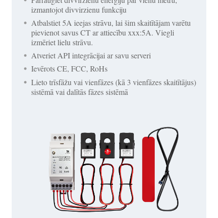
izmantojot divvirzienu funkciju
Atbalstiet 5A ieejas strāvu, lai šim skaitītājam varētu
pievienot savus CT ar attiecību xxx:5A. Viegli
izmēriet lielu strāvu.
Atveriet API integrācijai ar savu serveri
Ievērots CE, FCC, RoHs
Lieto trīsfāžu vai vienfāzes (kā 3 vienfāzes skaitītājus)
sistēmā vai dalītās fāzes sistēmā