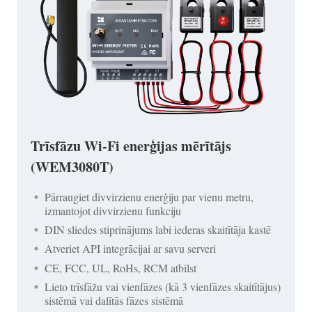
Trīsfāzu Wi-Fi enerģijas mērītājs
(WEM3080T)
Pārraugiet divvirzienu enerģiju par vienu metru,
izmantojot divvirzienu funkciju
DIN sliedes stiprinājums labi iederas skaitītāja kastē
Atveriet API integrācijai ar savu serveri
CE, FCC, UL, RoHs, RCM atbilst
Lieto trīsfāžu vai vienfāzes (kā 3 vienfāzes skaitītājus)
sistēmā vai dalītās fāzes sistēmā