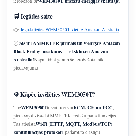
WEM3050T trīsfāžu enerģijas skaitītājs
ierobežots ar
.
IAMMETER simulators
Virtuālais skaitītājs
🛒 Iegādes saite
Enerģijas prognozēšanas un simulācijas sistēma
👉
Iegādājieties WEM3050T vietnē Amazon Australia
Lietojumprogrammas
Šis ir IAMMETER pirmais un vienīgais Amazon
🕐
Saules PV sistēmas enerģijas monitors
Black Friday pasākums — ekskluzīvi Amazon
Veikals
Australia!
Nepalaidiet garām šo ierobežotā laika
Elektrības patēriņa monitors
Resursi
piedāvājumu!
PV sildītāja vadības sistēma
Produkta īsais ievads
kopiena
Mājas automatizācija
Dokuments
Izstrādātājs
⚙️ Kāpēc izvēlēties WEM3050T?
Rūpnīcas enerģijas uzraudzība
Apmācības video
Izpētīt
Sazināties
WEM3050T
RCM, CE un FCC
The
ir sertificēts ar
,
FAQ
Atlīdzības programma
Par mums
piedāvājot visas IAMMETER trīsfāžu pamatfunkcijas.
Jaunumi
Wi-Fi (HTTP, MQTT, Modbus/TCP)
Tas atbalsta
komunikācijas protokoli
, padarot to elastīgu
Blogi