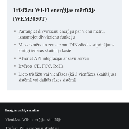
Trīsfāzu Wi-Fi enerģijas mērītājs
(WEM3050T)
Pārraugiet divvirzienu enerģiju par vienu metru,
izmantojot divvirzienu funkciju
Mazs izmērs un zema cena, DIN-sliedes stiprinājums
kārtīgi iederas skaitītāja kastē
Atveriet API integrācijai ar savu serveri
Ievērots CE, FCC, RoHs
Lieto trīsfāžu vai vienfāzes (kā 3 vienfāzes skaitītājus)
sistēmā vai dalītās fāzes sistēmā
Enerģijas patēriņa monitors
Vienfāzes WiFi enerģijas skaitītājs
Trīsfāzu WiFi enerģijas skaitītājs