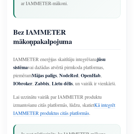
ar IAMMETER-mākoni.
Bez IAMMETER
mākoņpakalpojuma
jūsu
IAMMETER enerģijas skaitītāju integrēšana
sistēma
vai dažādas atvērtā pirmkoda platformas,
Mājas palīgs
NodeRed
OpenHab
piemēram
,
,
,
IObroker
Zabbix
Lietu dēlis
,
,
, un vairāk ir vienkārši.
Lai uzzinātu vairāk par IAMMETER produktu
izmantošanu citās platformās, lūdzu, skatiet
Kā integrēt
IAMMETER produktus citās platformās
.
Ja esat pārliecināts, ka IAMMETER mākoņa