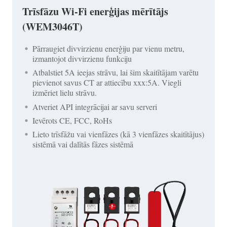
Trīsfāzu Wi-Fi enerģijas mērītājs
(WEM3046T)
Pārraugiet divvirzienu enerģiju par vienu metru,
izmantojot divvirzienu funkciju
Atbalstiet 5A ieejas strāvu, lai šim skaitītājam varētu
pievienot savus CT ar attiecību xxx:5A. Viegli
izmēriet lielu strāvu.
Atveriet API integrācijai ar savu serveri
Ievērots CE, FCC, RoHs
Lieto trīsfāžu vai vienfāzes (kā 3 vienfāzes skaitītājus)
sistēmā vai dalītās fāzes sistēmā