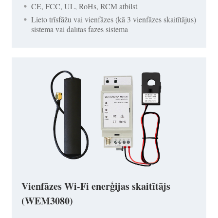
CE, FCC, UL, RoHs, RCM atbilst
Lieto trīsfāžu vai vienfāzes (kā 3 vienfāzes skaitītājus)
sistēmā vai dalītās fāzes sistēmā
Vienfāzes Wi-Fi enerģijas skaitītājs
(WEM3080)