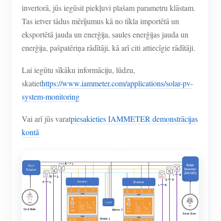
invertorā, jūs iegūsit piekļuvi plašam parametru klāstam.
Tas ietver tādus mērījumus kā no tīkla importētā un
eksportētā jauda un enerģija, saules enerģijas jauda un
enerģija, pašpatēriņa rādītāji, kā arī citi attiecīgie rādītāji.
Lai iegūtu sīkāku informāciju, lūdzu,
skatiet
https://www.iammeter.com/applications/solar-pv-
system-monitoring
Vai arī jūs varat
piesakieties IAMMETER demonstrācijas
kontā