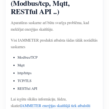
(Modbus/tcp, Mqtt,
RESTful API ..)
Aparatūras saskarne arī būtu svarīga problēma, kad
meklējat enerģijas skaitītāju.
Visi IAMMETER produkti atbalsta šādas tālāk norādītās
saskarnes
Modbus/TCP
Mqtt
http/https
TCP/TLS
RESTful API
Lai iegūtu sīkāku informāciju, lūdzu,
skatiet
IAMMETER enerģijas skaitītājā tiek atbalstīti