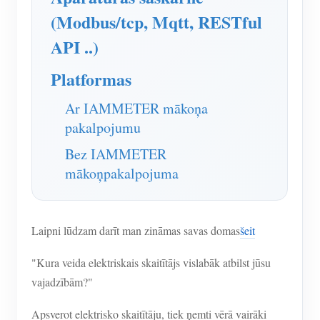
(Modbus/tcp, Mqtt, RESTful
API ..)
Platformas
Ar IAMMETER mākoņa
pakalpojumu
Bez IAMMETER
mākoņpakalpojuma
Laipni lūdzam darīt man zināmas savas domas
šeit
"Kura veida elektriskais skaitītājs vislabāk atbilst jūsu
vajadzībām?"
Apsverot elektrisko skaitītāju, tiek ņemti vērā vairāki