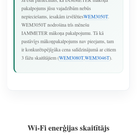
pakalpojums jūsu vajadzībām nebūs
nepieciešams, iesakām izvēlēties
WEM3050T
.
WEM3050T nodrošina trīs mēnešu
IAMMETER mākoņa pakalpojumu. Tā kā
pastāvīgs mākoņpakalpojums nav pieejams, tam
ir konkurētspējīgāka cena salīdzinājumā ar citiem
3 fāžu skaitītājiem (
WEM3080T
,
WEM3046T
).
Wi-Fi enerģijas skaitītājs