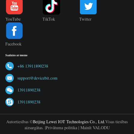
YouTube
TikTok
Twitter
Facebook
Sazinies ar mums
+86 13911890238
support@devicebit.com
13911890238
13911890238
Autortiesības ©
Beijing Lewei IOT Technologies Co., Ltd.
Visas tiesības
aizsargātas. |
Privātuma politika
|
Mainīt VALODU