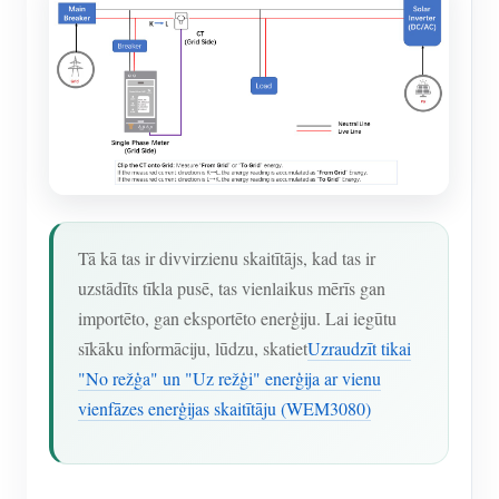
Tā kā tas ir divvirzienu skaitītājs, kad tas ir
uzstādīts tīkla pusē, tas vienlaikus mērīs gan
importēto, gan eksportēto enerģiju. Lai iegūtu
sīkāku informāciju, lūdzu, skatiet
Uzraudzīt tikai
"No režģa" un "Uz režģi" enerģija ar vienu
vienfāzes enerģijas skaitītāju (WEM3080)