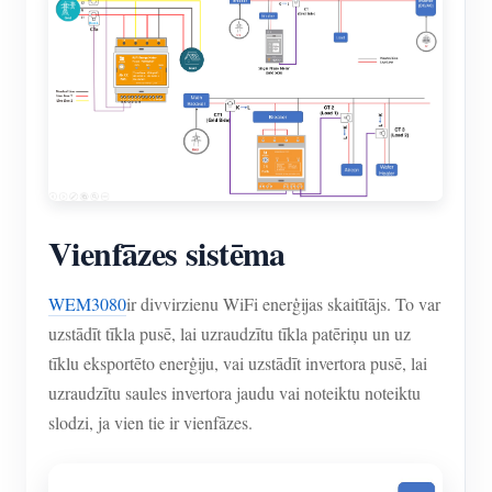
Vienfāzes sistēma
WEM3080
ir divvirzienu WiFi enerģijas skaitītājs. To var
uzstādīt tīkla pusē, lai uzraudzītu tīkla patēriņu un uz
tīklu eksportēto enerģiju, vai uzstādīt invertora pusē, lai
uzraudzītu saules invertora jaudu vai noteiktu noteiktu
slodzi, ja vien tie ir vienfāzes.