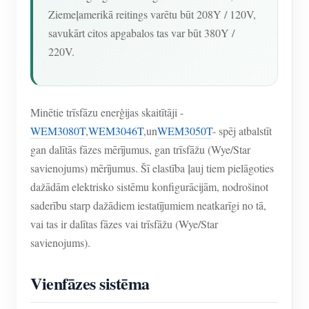
Ziemeļamerikā reitings varētu būt 208Y / 120V,
savukārt citos apgabalos tas var būt 380Y /
220V.
Minētie trīsfāzu enerģijas skaitītāji -
WEM3080T
,
WEM3046T
,un
WEM3050T
- spēj atbalstīt
gan dalītās fāzes mērījumus, gan trīsfāžu (Wye/Star
savienojums) mērījumus. Šī elastība ļauj tiem pielāgoties
dažādām elektrisko sistēmu konfigurācijām, nodrošinot
saderību starp dažādiem iestatījumiem neatkarīgi no tā,
vai tas ir dalītas fāzes vai trīsfāžu (Wye/Star
savienojums).
Vienfāzes sistēma