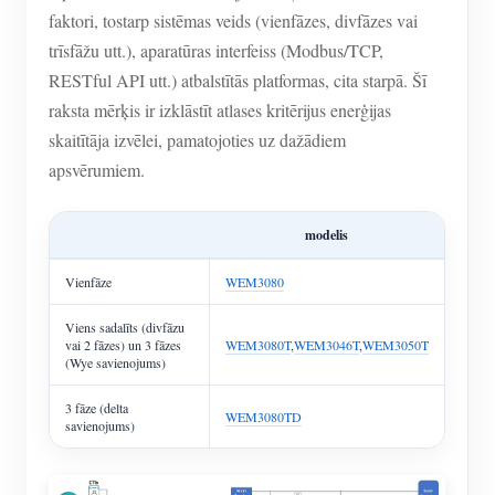
faktori, tostarp sistēmas veids (vienfāzes, divfāzes vai
trīsfāžu utt.), aparatūras interfeiss (Modbus/TCP,
RESTful API utt.) atbalstītās platformas, cita starpā. Šī
raksta mērķis ir izklāstīt atlases kritērijus enerģijas
skaitītāja izvēlei, pamatojoties uz dažādiem
apsvērumiem.
modelis
Vienfāze
WEM3080
Viens sadalīts (divfāzu
vai 2 fāzes) un 3 fāzes
WEM3080T
,
WEM3046T
,
WEM3050T
(Wye savienojums)
3 fāze (delta
WEM3080TD
savienojums)