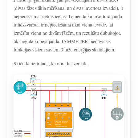
(divas fāzes tīkla mērīšanai un divas invertora izvadei), ir
nepieciešamas četras ieejas. Tomēr, tā kā invertora jauda
ir līdzsvarota, ir nepieciešama tikai viena ievade, lai
izmērītu vienu no divām fāzēm, un rezultātu dubultojot,
tiks iegūta kopējā jauda. IAMMETER piedāvā šīs
funkcijas visiem saviem 3 fāžu enerģijas skaitītājiem.
Skiču karte ir tāda, kā norādīts zemāk.