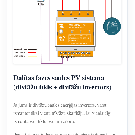
Dalītās fāzes saules PV sistēma
(divfāžu tīkls + divfāžu invertors)
Ja jums ir divfāzu saules enerģijas invertors, varat
izmantot tikai vienu trīsfāzu skaitītāju, lai vienlaicīgi
izmērītu gan tīklu, gan invertoru.
Parasti, ja gan tīklam, gan pārveidotājam ir divas fāzes