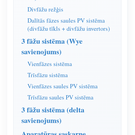
IAMMETER simulators
Divfāžu režģis
Virtuālais skaitītājs
Dalītās fāzes saules PV sistēma
Enerģijas prognozēšanas un simulācijas sistēma
(divfāžu tīkls + divfāžu invertors)
Lietojumprogrammas
3 fāžu sistēma (Wye
savienojums)
Saules PV sistēmas enerģijas monitors
Veikals
Elektroenerģijas patēriņa monitors
Resursi
Vienfāzes sistēma
PV sildītāja vadības sistēma
Trīsfāzu sistēma
Produkta īsais ievads
kopiena
Mājas automatizācija
Vienfāzes saules PV sistēma
Dokuments
Izstrādātājs
Rūpnīcas enerģijas uzraudzība
Trīsfāzu saules PV sistēma
Apmācības video
Izpētīt
Sazināties
3 fāžu sistēma (delta
FAQ
Atlīdzības programma
Par mums
savienojums)
Jaunumi
Aparatūras saskarne
Blogi