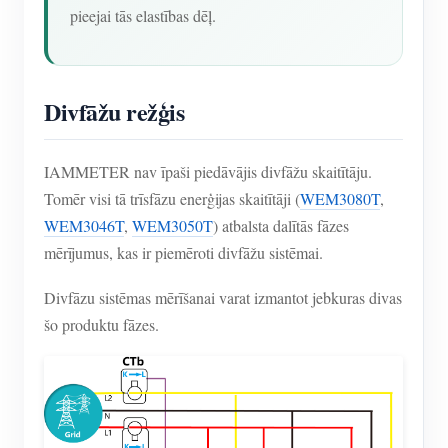
pieejai tās elastības dēļ.
Divfāžu režģis
IAMMETER nav īpaši piedāvājis divfāžu skaitītāju.
Tomēr visi tā trīsfāzu enerģijas skaitītāji (
WEM3080T
,
WEM3046T
,
WEM3050T
) atbalsta dalītās fāzes
mērījumus, kas ir piemēroti divfāžu sistēmai.
Divfāzu sistēmas mērīšanai varat izmantot jebkuras divas
šo produktu fāzes.