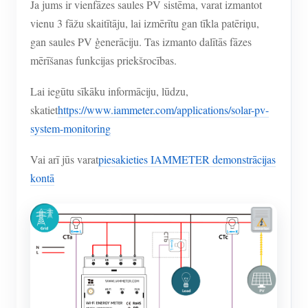
Ja jums ir vienfāzes saules PV sistēma, varat izmantot
vienu 3 fāžu skaitītāju, lai izmērītu gan tīkla patēriņu,
gan saules PV ģenerāciju. Tas izmanto dalītās fāzes
mērīšanas funkcijas priekšrocības.
Lai iegūtu sīkāku informāciju, lūdzu,
skatiet
https://www.iammeter.com/applications/solar-pv-
system-monitoring
Vai arī jūs varat
piesakieties IAMMETER demonstrācijas
kontā