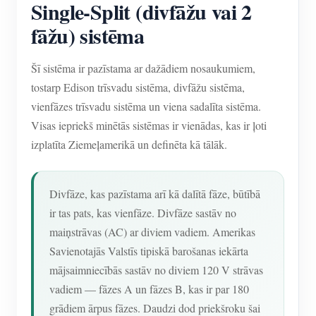
Single-Split (divfāžu vai 2
fāžu) sistēma
Šī sistēma ir pazīstama ar dažādiem nosaukumiem,
tostarp Edison trīsvadu sistēma, divfāžu sistēma,
vienfāzes trīsvadu sistēma un viena sadalīta sistēma.
Visas iepriekš minētās sistēmas ir vienādas, kas ir ļoti
izplatīta Ziemeļamerikā un definēta kā tālāk.
Divfāze, kas pazīstama arī kā dalītā fāze, būtībā
ir tas pats, kas vienfāze. Divfāze sastāv no
maiņstrāvas (AC) ar diviem vadiem. Amerikas
Savienotajās Valstīs tipiskā barošanas iekārta
mājsaimniecībās sastāv no diviem 120 V strāvas
vadiem — fāzes A un fāzes B, kas ir par 180
grādiem ārpus fāzes. Daudzi dod priekšroku šai