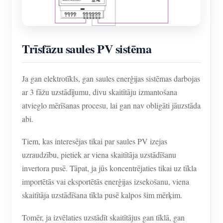
Trīsfāzu saules PV sistēma
Ja gan elektrotīkls, gan saules enerģijas sistēmas darbojas
ar 3 fāžu uzstādījumu, divu skaitītāju izmantošana
atvieglo mērīšanas procesu, lai gan nav obligāti jāuzstāda
abi.
Tiem, kas interesējas tikai par saules PV izejas
uzraudzību, pietiek ar viena skaitītāja uzstādīšanu
invertora pusē. Tāpat, ja jūs koncentrējaties tikai uz tīkla
importētās vai eksportētās enerģijas izsekošanu, viena
skaitītāja uzstādīšana tīkla pusē kalpos šim mērķim.
Tomēr, ja izvēlaties uzstādīt skaitītājus gan tīklā, gan