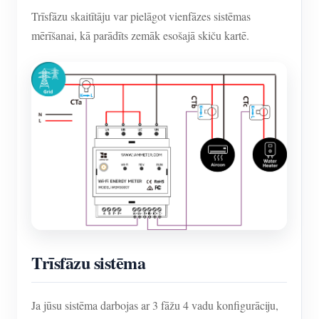
Trīsfāzu skaitītāju var pielāgot vienfāzes sistēmas
mērīšanai, kā parādīts zemāk esošajā skiču kartē.
Trīsfāzu sistēma
Ja jūsu sistēma darbojas ar 3 fāžu 4 vadu konfigurāciju,