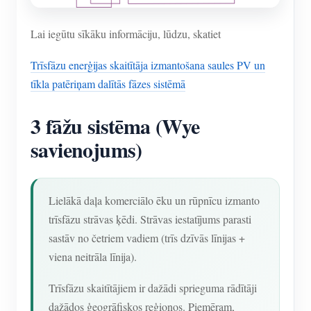
Lai iegūtu sīkāku informāciju, lūdzu, skatiet
Trīsfāzu enerģijas skaitītāja izmantošana saules PV un
tīkla patēriņam dalītās fāzes sistēmā
3 fāžu sistēma (Wye
savienojums)
Lielākā daļa komerciālo ēku un rūpnīcu izmanto
trīsfāzu strāvas ķēdi. Strāvas iestatījums parasti
sastāv no četriem vadiem (trīs dzīvās līnijas +
viena neitrāla līnija).
Trīsfāzu skaitītājiem ir dažādi sprieguma rādītāji
dažādos ģeogrāfiskos reģionos. Piemēram,