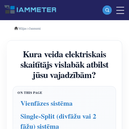
Mājas
>
Jaunumi
Produkti
Vienfāzes Wi-Fi enerģijas skaitītājs (WEM3080)
Kura veida elektriskais
Trīsfāzu Wi-Fi enerģijas mērītājs (WEM3080T)
skaitītājs vislabāk atbilst
Trīsfāzu Wi-Fi enerģijas mērītājs (WEM3046T)
jūsu vajadzībām?
Trīsfāzu Wi-Fi enerģijas mērītājs (WEM3050T)
WiFi barošanas kontrolieris
IAMMETER Cloud Pro
Vienfāzes sistēma
Pašmitināšanas pakalpojums
Single-Split (divfāžu vai 2
EV lādētājs
fāžu) sistēma