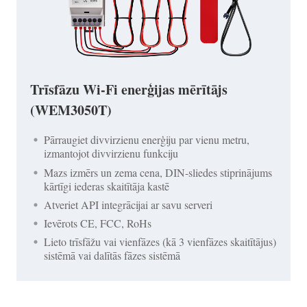
Trīsfāzu Wi-Fi enerģijas mērītājs
(WEM3050T)
Pārraugiet divvirzienu enerģiju par vienu metru,
izmantojot divvirzienu funkciju
Mazs izmērs un zema cena, DIN-sliedes stiprinājums
kārtīgi iederas skaitītāja kastē
Atveriet API integrācijai ar savu serveri
Ievērots CE, FCC, RoHs
Lieto trīsfāžu vai vienfāzes (kā 3 vienfāzes skaitītājus)
sistēmā vai dalītās fāzes sistēmā