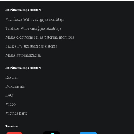
Enerģijas patēriņa monitors
Vienfāzes WiFi enerģijas skaitītājs
Trīsfāzu WiFi enerģijas skaitītājs
Mājas elektroenerģijas patēriņa monitors
Saules PV uzraudzības sistēma
Mājas automatizācija
Enerģijas patēriņa monitors
Resursi
Dokuments
FAQ
Video
Vietnes karte
Tiešsaistē