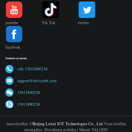
youtube
Tik Tok
twitter
facebook
Sazinies ar mums
+86 13911890238
support@devicebit.com
13911890238
13911890238
Autortiesības ©
Beijing Lewei IOT Technologies Co., Ltd.
Visas tiesības
aizsargātas. |
Privātuma politika
|
Mainīt VALODU