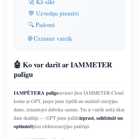
🚀 Kā sākt
IAMMETER simulators
💬 Uzvedņu piemēri
Virtuālais skaitītājs
🔍 Padomi
Enerģijas prognozēšanas un simulācijas sistēma
🌐 Uzziniet vairāk
Lietojumprogrammas
Saules PV sistēmas enerģijas monitors
Veikals
🤖 Ko var darīt ar IAMMETER
Elektrības patēriņa monitors
Resursi
palīgu
PV sildītāja vadības sistēma
Produkta īsais ievads
kopiena
Mājas automatizācija
Dokuments
Izstrādātājs
IAMPĒTERA palīgs
savieno jūsu IAMMETER-Cloud
Rūpnīcas enerģijas uzraudzība
kontu ar GPT, ļaujot jums izpētīt un analizēt enerģijas
Apmācības video
Izpētīt
Sazināties
datus, izmantojot dabisku sarunu. Tas ir vairāk nekā tikai
FAQ
Atlīdzības programma
Par mums
izprast, salīdzināt un
datu skatītājs — GPT jums palīdz
Jaunumi
optimizēt
jūsu elektroenerģijas patēriņš.
Blogi