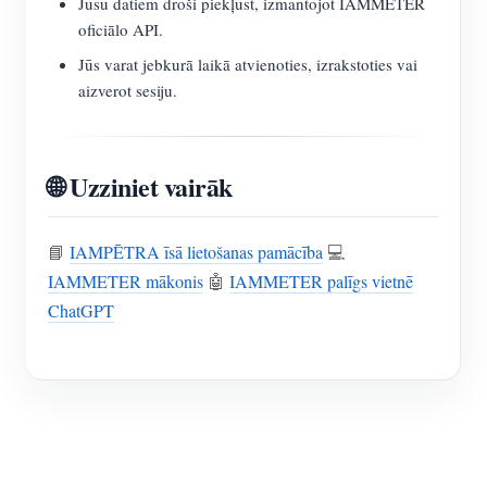
Jūsu datiem droši piekļūst, izmantojot IAMMETER
oficiālo API.
Jūs varat jebkurā laikā atvienoties, izrakstoties vai
aizverot sesiju.
🌐 Uzziniet vairāk
📘
IAMPĒTRA īsā lietošanas pamācība
💻
IAMMETER mākonis
🤖
IAMMETER palīgs vietnē
ChatGPT