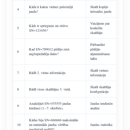
Kāda ir katras vietnes pašreizējā
Skatīt kopējo
4
jauda?
tiešraides jaudu
Vaicājums par
Kāds ir spriegums un strāva
5
konkrētu
SN=123456?
skaitītāju
Pārbaudiet
Kad SN=789012 pēdējo reizi
pēdējās
6
augšupielādēja datus?
atjaunināšanas
laiku
Skatīt vietnes
7
Rādīt 2. vietas informāciju.
informāciju
Skatīt skaitītāja
8
Rādīt visus skaitītājus 3. vietā.
konfigurāciju
Analizējiet SN=555555 jaudas
Jaudas tendenču
9
tendenci (1.–7. oktobris).
analīze
Kādas bija SN=666666 maksimālās
10
un minimālās jaudas vērtības
Jaudas statistika
pagājušajā nedēļā?