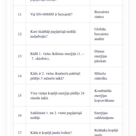
Bezsaistes
11
Vai SN=888888 ir bezsaistē?
statuss
Globāla
Kuri skaitītāji pagājušajā nedēļā
12
bezsaistes
nedarbojās?
analīze
Dienas
Rādīt 1. vietas ikdienas enerģiju (1. –
13
enerģijas
7. oktobris).
pārskats
Kāds ir 2. vietas ikmēneša patēriņš
Mēneša
14
pēdējo 3 mēnešu laikā?
statistika
Kombinētās
Visu vietņu kopējā enerģija pēdējo 24
15
enerģijas
stundu laikā.
kopsavilkums
Salīdziniet 1. un 2. vietni pagājušajā
Enerģijas
16
nedēļā.
salīdzinājums
Reāllaika kopējā
17
Kāda ir kopējā jauda šodien?
jauda