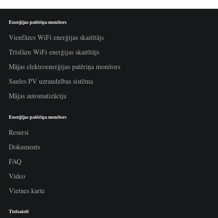
Enerģijas patēriņa monitors
Vienfāzes WiFi enerģijas skaitītājs
Trīsfāzu WiFi enerģijas skaitītājs
Mājas elektroenerģijas patēriņa monitors
Saules PV uzraudzības sistēma
Mājas automatizācija
Enerģijas patēriņa monitors
Resursi
Dokuments
FAQ
Video
Vietnes karte
Tiešsaistē