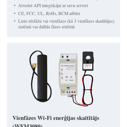
Atveriet API integrācijai ar savu serveri
CE, FCC, UL, RoHs, RCM atbilst
Lieto trīsfāžu vai vienfāzes (kā 3 vienfāzes skaitītājus)
sistēmā vai dalītās fāzes sistēmā
Vienfāzes Wi-Fi enerģijas skaitītājs
(WEM3080)