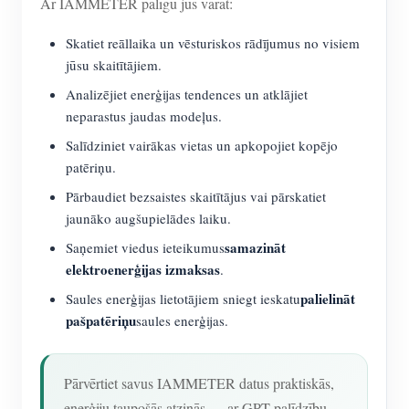
Ar IAMMETER palīgu jūs varat:
Skatiet reāllaika un vēsturiskos rādījumus no visiem
jūsu skaitītājiem.
Analizējiet enerģijas tendences un atklājiet
neparastus jaudas modeļus.
Salīdziniet vairākas vietas un apkopojiet kopējo
patēriņu.
Pārbaudiet bezsaistes skaitītājus vai pārskatiet
jaunāko augšupielādes laiku.
samazināt
Saņemiet viedus ieteikumus
elektroenerģijas izmaksas
.
palielināt
Saules enerģijas lietotājiem sniegt ieskatu
pašpatēriņu
saules enerģijas.
Pārvērtiet savus IAMMETER datus praktiskās,
enerģiju taupošās atziņās — ar GPT palīdzību.