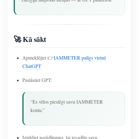
🚀 Kā sākt
Apmeklējiet 👉
IAMMETER palīgs vietnē
ChatGPT
Pastāstiet GPT:
“Es vēlos pieslēgt savu IAMMETER
kontu.”
Izpildiet norādījumus, lai ievadītu savu