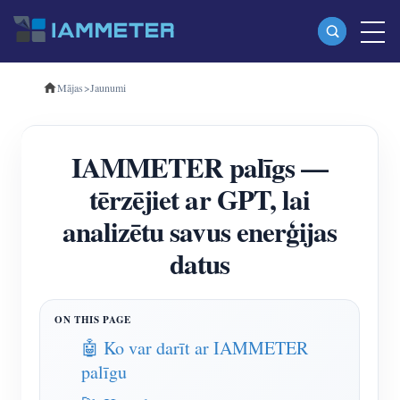
Mājas
>
Jaunumi
Produkti
Vienfāzes Wi-Fi enerģijas skaitītājs (WEM3080)
IAMMETER palīgs —
Trīsfāzu Wi-Fi enerģijas mērītājs (WEM3080T)
tērzējiet ar GPT, lai
Trīsfāzu Wi-Fi enerģijas mērītājs (WEM3046T)
analizētu savus enerģijas
Trīsfāzu Wi-Fi enerģijas mērītājs (WEM3050T)
datus
WiFi barošanas kontrolieris
IAMMETER Cloud Pro
Pašmitināšanas pakalpojums
🤖 Ko var darīt ar IAMMETER
palīgu
EV lādētājs