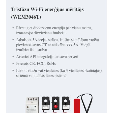
Trīsfāzu Wi-Fi enerģijas mērītājs
(WEM3046T)
Pārraugiet divvirzienu enerģiju par vienu metru,
izmantojot divvirzienu funkciju
Atbalstiet 5A ieejas strāvu, lai šim skaitītājam varētu
pievienot savus CT ar attiecību xxx:5A. Viegli
izmēriet lielu strāvu.
Atveriet API integrācijai ar savu serveri
Ievērots CE, FCC, RoHs
Lieto trīsfāžu vai vienfāzes (kā 3 vienfāzes skaitītājus)
sistēmā vai dalītās fāzes sistēmā