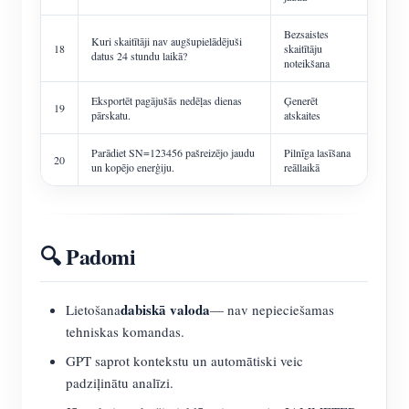
Bezsaistes
Kuri skaitītāji nav augšupielādējuši
18
skaitītāju
datus 24 stundu laikā?
noteikšana
Eksportēt pagājušās nedēļas dienas
Ģenerēt
19
pārskatu.
atskaites
Parādiet SN=123456 pašreizējo jaudu
Pilnīga lasīšana
20
un kopējo enerģiju.
reāllaikā
🔍 Padomi
dabiskā valoda
Lietošana
— nav nepieciešamas
tehniskas komandas.
GPT saprot kontekstu un automātiski veic
padziļinātu analīzi.