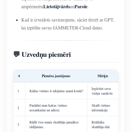
Lietotājvārds
Parole
ampērmetru
un
.
Kad ir izveidots savienojums, sāciet tērzēt ar GPT,
lai izpētītu savus IAMMETER-Cloud datus.
💬 Uzvedņu piemēri
#
Piemēra jautājums
Mērķis
Iegūstiet savu
1
Kādas vietnes ir iekļautas manā kontā?
vietņu sarakstu
Parādiet man katras vietnes
Skatīt vietnes
2
nosaukumu un adresi.
informāciju
Rādīt visu manu skaitītāju jaunākos
Reāllaika
3
rādījumus.
skaitītāja dati