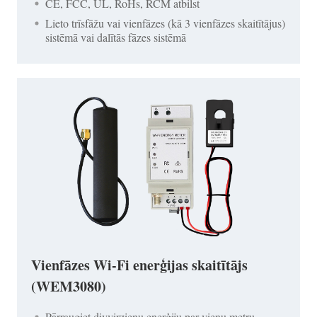
CE, FCC, UL, RoHs, RCM atbilst
Lieto trīsfāžu vai vienfāzes (kā 3 vienfāzes skaitītājus)
sistēmā vai dalītās fāzes sistēmā
Vienfāzes Wi-Fi enerģijas skaitītājs
(WEM3080)
Pārraugiet divvirzienu enerģiju par vienu metru,