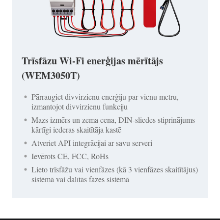
Trīsfāzu Wi-Fi enerģijas mērītājs
(WEM3050T)
Pārraugiet divvirzienu enerģiju par vienu metru,
izmantojot divvirzienu funkciju
Mazs izmērs un zema cena, DIN-sliedes stiprinājums
kārtīgi iederas skaitītāja kastē
Atveriet API integrācijai ar savu serveri
Ievērots CE, FCC, RoHs
Lieto trīsfāžu vai vienfāzes (kā 3 vienfāzes skaitītājus)
sistēmā vai dalītās fāzes sistēmā