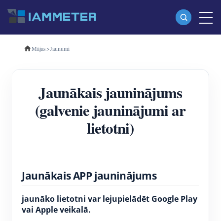
Mājas
>
Jaunumi
Produkti
Vienfāzes Wi-Fi enerģijas skaitītājs (WEM3080)
Jaunākais jauninājums
Trīsfāzu Wi-Fi enerģijas mērītājs (WEM3080T)
(galvenie jauninājumi ar
Trīsfāzu Wi-Fi enerģijas mērītājs (WEM3046T)
lietotni)
Trīsfāzu Wi-Fi enerģijas mērītājs (WEM3050T)
WiFi barošanas kontrolieris
IAMMETER Cloud Pro
Jaunākais APP jauninājums
Pašmitināšanas pakalpojums
jaunāko lietotni var lejupielādēt Google Play
EV lādētājs
vai Apple veikalā.