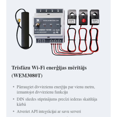
Trīsfāzu Wi-Fi enerģijas mērītājs
(WEM3080T)
Pārraugiet divvirzienu enerģiju par vienu metru,
izmantojot divvirzienu funkciju
DIN sliedes stiprinājums precīzi iederas skaitītāja
kārbā
Atveriet API integrācijai ar savu serveri