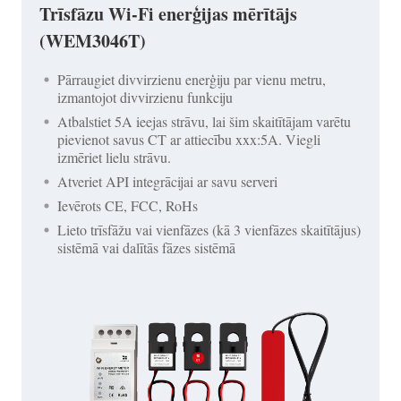
Trīsfāzu Wi-Fi enerģijas mērītājs
(WEM3046T)
Pārraugiet divvirzienu enerģiju par vienu metru,
izmantojot divvirzienu funkciju
Atbalstiet 5A ieejas strāvu, lai šim skaitītājam varētu
pievienot savus CT ar attiecību xxx:5A. Viegli
izmēriet lielu strāvu.
Atveriet API integrācijai ar savu serveri
Ievērots CE, FCC, RoHs
Lieto trīsfāžu vai vienfāzes (kā 3 vienfāzes skaitītājus)
sistēmā vai dalītās fāzes sistēmā