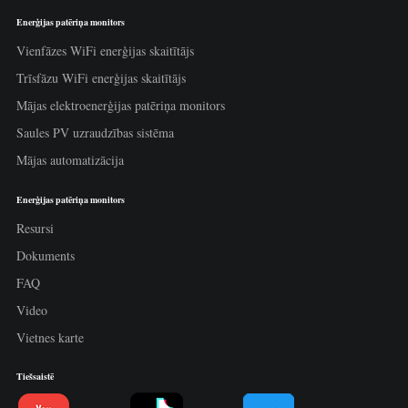
Enerģijas patēriņa monitors
Vienfāzes WiFi enerģijas skaitītājs
Trīsfāzu WiFi enerģijas skaitītājs
Mājas elektroenerģijas patēriņa monitors
Saules PV uzraudzības sistēma
Mājas automatizācija
Enerģijas patēriņa monitors
Resursi
Dokuments
FAQ
Video
Vietnes karte
Tiešsaistē