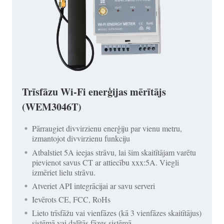
Trīsfāzu Wi-Fi enerģijas mērītājs
(WEM3046T)
Pārraugiet divvirzienu enerģiju par vienu metru,
izmantojot divvirzienu funkciju
Atbalstiet 5A ieejas strāvu, lai šim skaitītājam varētu
pievienot savus CT ar attiecību xxx:5A. Viegli
izmēriet lielu strāvu.
Atveriet API integrācijai ar savu serveri
Ievērots CE, FCC, RoHs
Lieto trīsfāžu vai vienfāzes (kā 3 vienfāzes skaitītājus)
sistēmā vai dalītās fāzes sistēmā