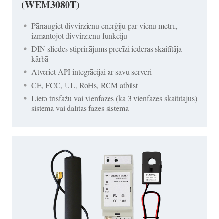
(WEM3080T)
Pārraugiet divvirzienu enerģiju par vienu metru,
izmantojot divvirzienu funkciju
DIN sliedes stiprinājums precīzi iederas skaitītāja
kārbā
Atveriet API integrācijai ar savu serveri
CE, FCC, UL, RoHs, RCM atbilst
Lieto trīsfāžu vai vienfāzes (kā 3 vienfāzes skaitītājus)
sistēmā vai dalītās fāzes sistēmā