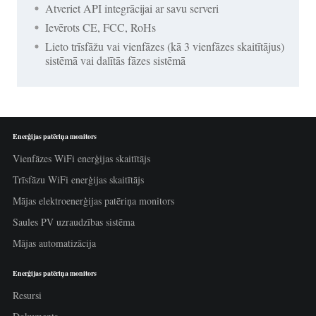
Atveriet API integrācijai ar savu serveri
Ievērots CE, FCC, RoHs
Lieto trīsfāžu vai vienfāzes (kā 3 vienfāzes skaitītājus)
sistēmā vai dalītās fāzes sistēmā
Enerģijas patēriņa monitors
Vienfāzes WiFi enerģijas skaitītājs
Trīsfāzu WiFi enerģijas skaitītājs
Mājas elektroenerģijas patēriņa monitors
Saules PV uzraudzības sistēma
Mājas automatizācija
Enerģijas patēriņa monitors
Resursi