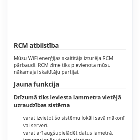
IAMMETER simulators
Virtuālais skaitītājs
Enerģijas prognozēšanas un simulācijas sistēma
Lietojumprogrammas
RCM atbilstība
Saules PV sistēmas enerģijas monitors
Veikals
Mūsu WiFi enerģijas skaitītājs izturēja RCM 
Elektroenerģijas patēriņa monitors
Resursi
pārbaudi. RCM zīme tiks pievienota mūsu 
nākamajai skaitītāju partijai.
PV sildītāja vadības sistēma
Produkta īsais ievads
kopiena
Jauna funkcija
Mājas automatizācija
Dokuments
Izstrādātājs
Drīzumā tiks ieviesta Iammetra vietējā
Rūpnīcas enerģijas uzraudzība
Apmācības video
Izpētīt
uzraudzības sistēma
Sazināties
FAQ
Atlīdzības programma
varat izvietot šo sistēmu lokāli savā mākonī 
Par mums
vai serverī.
Jaunumi
varat arī augšupielādēt datus iametrā, 
Blogi