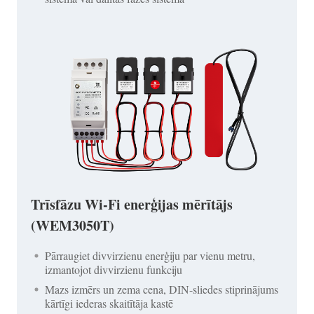
Trīsfāzu Wi-Fi enerģijas mērītājs
(WEM3050T)
Pārraugiet divvirzienu enerģiju par vienu metru,
izmantojot divvirzienu funkciju
Mazs izmērs un zema cena, DIN-sliedes stiprinājums
kārtīgi iederas skaitītāja kastē