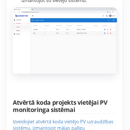
izmantojot šo vietējo sistēmu.
Atvērtā koda projekts vietējai PV
monitoringa sistēmai
Izveidojiet atvērtā koda vietējo PV uzraudzības 
sistēmu, izmantojot mājas palīgu