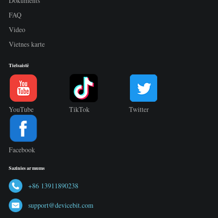
Dokuments
FAQ
Video
Vietnes karte
Tiešsaistē
YouTube
TikTok
Twitter
Facebook
Sazinies ar mums
+86 13911890238
support@devicebit.com