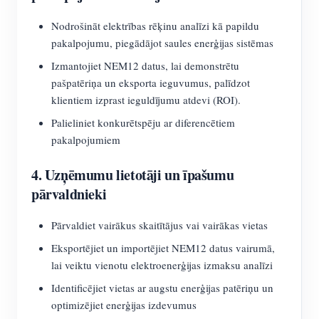
Nodrošināt elektrības rēķinu analīzi kā papildu
pakalpojumu, piegādājot saules enerģijas sistēmas
Izmantojiet NEM12 datus, lai demonstrētu
pašpatēriņa un eksporta ieguvumus, palīdzot
klientiem izprast ieguldījumu atdevi (ROI).
Palieliniet konkurētspēju ar diferencētiem
pakalpojumiem
4. Uzņēmumu lietotāji un īpašumu
pārvaldnieki
Pārvaldiet vairākus skaitītājus vai vairākas vietas
Eksportējiet un importējiet NEM12 datus vairumā,
lai veiktu vienotu elektroenerģijas izmaksu analīzi
Identificējiet vietas ar augstu enerģijas patēriņu un
optimizējiet enerģijas izdevumus