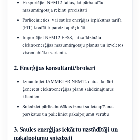
Eksportējiet NEM12 failus, lai pārbaudītu
mazumtirgotāja rēķinu precizitāti
Pārliecinieties, vai saules enerģijas iepirkuma tarifa
(FIT) kredīti ir pareizi aprēķināti.
Importējiet NEM12 EFSS, lai salīdzinātu
elektroenerģijas mazumtirgotāju plānus un izvēlētos
visrentablāko variantu.
2. Enerģijas konsultanti/brokeri
Izmantojiet IAMMETER NEM12 datus, lai ātri
ģenerētu elektroenerģijas plānu salīdzinājumus
klientiem
Sniedziet pārliecinošākus izmaksu ietaupīšanas
pārskatus un palieliniet pakalpojumu vērtību
3. Saules enerģijas iekārtu uzstādītāji un
pakalpojumu sniedzēji