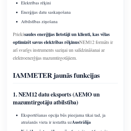
Elektrības rēķini
Enerģijas datu saskaņošana
Atbilstības ziņošana
saules enerģijas lietotāji un klienti, kas vēlas
Priekš
optimizēt savus elektrības rēķinus
NEM12 formāts ir
arī svarīgs instruments saziņai un salīdzināšanai ar
elektroenerģijas mazumtirgotājiem.
IAMMETER jaunās funkcijas
1. NEM12 datu eksports (AEMO un
mazumtirgotāju atbilstība)
Eksportēšanas opcija būs pieejama tikai tad, ja
Austrālija
atrašanās vieta ir iestatīta uz