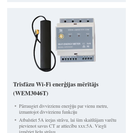
Trīsfāzu Wi-Fi enerģijas mērītājs
(WEM3046T)
Pārraugiet divvirzienu enerģiju par vienu metru,
izmantojot divvirzienu funkciju
Atbalstiet 5A ieejas strāvu, lai šim skaitītājam varētu
pievienot savus CT ar attiecību xxx:5A. Viegli
izmēriet lielu strāvu.