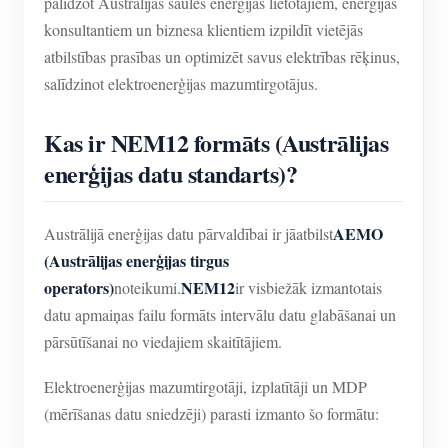
palīdzot Austrālijas saules enerģijas lietotājiem, enerģijas
konsultantiem un biznesa klientiem izpildīt vietējās
atbilstības prasības un optimizēt savus elektrības rēķinus,
salīdzinot elektroenerģijas mazumtirgotājus.
Kas ir NEM12 formāts (Austrālijas
enerģijas datu standarts)?
AEMO
Austrālijā enerģijas datu pārvaldībai ir jāatbilst
(Austrālijas enerģijas tirgus
operators)
NEM12
noteikumi.
ir visbiežāk izmantotais
datu apmaiņas failu formāts intervālu datu glabāšanai un
pārsūtīšanai no viedajiem skaitītājiem.
Elektroenerģijas mazumtirgotāji, izplatītāji un MDP
(mērīšanas datu sniedzēji) parasti izmanto šo formātu: