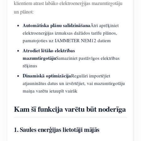
klientiem atrast labāko elektroenerģijas mazumtirgotāju
un plānot:
Automātiska plānu salīdzināšana
Ātri aprēķiniet
elektroenerģijas izmaksas dažādos tarifu plānos,
pamatojoties uz IAMMETER NEM12 datiem
Atrodiet lētāko elektrības
mazumtirgotāju
Samaziniet pastāvīgos elektrības
rēķinus
Dinamiskā optimizācija
Regulāri importējiet
atjauninātus datus un izvērtējiet, vai mazumtirgotāju
maiņa varētu ietaupīt vairāk
Kam šī funkcija varētu būt noderīga
1. Saules enerģijas lietotāji mājās