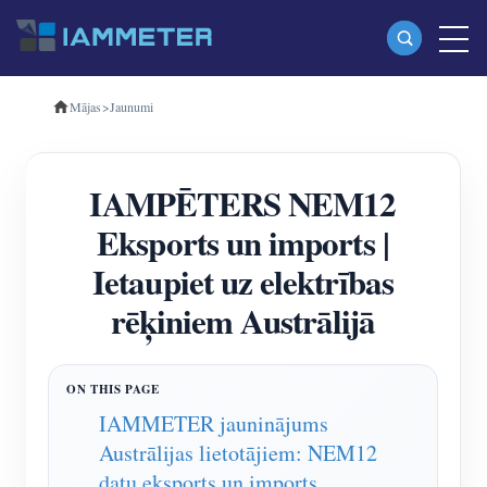
Mājas
>
Jaunumi
Produkti
Vienfāzes Wi-Fi enerģijas skaitītājs (WEM3080)
IAMPĒTERS NEM12
Trīsfāzu Wi-Fi enerģijas mērītājs (WEM3080T)
Eksports un imports |
Trīsfāzu Wi-Fi enerģijas mērītājs (WEM3046T)
Ietaupiet uz elektrības
Trīsfāzu Wi-Fi enerģijas mērītājs (WEM3050T)
rēķiniem Austrālijā
WiFi barošanas kontrolieris
IAMMETER Cloud Pro
Pašmitināšanas pakalpojums
IAMMETER jauninājums
Austrālijas lietotājiem: NEM12
EV lādētājs
datu eksports un imports