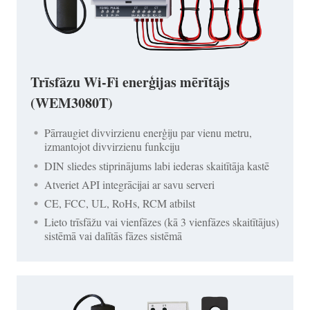
Trīsfāzu Wi-Fi enerģijas mērītājs
(WEM3080T)
Pārraugiet divvirzienu enerģiju par vienu metru,
izmantojot divvirzienu funkciju
DIN sliedes stiprinājums labi iederas skaitītāja kastē
Atveriet API integrācijai ar savu serveri
CE, FCC, UL, RoHs, RCM atbilst
Lieto trīsfāžu vai vienfāzes (kā 3 vienfāzes skaitītājus)
sistēmā vai dalītās fāzes sistēmā