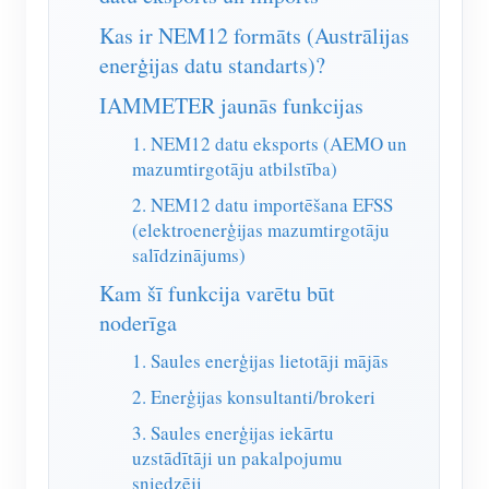
IAMMETER simulators
Kas ir NEM12 formāts (Austrālijas
Virtuālais skaitītājs
enerģijas datu standarts)?
Enerģijas prognozēšanas un simulācijas sistēma
IAMMETER jaunās funkcijas
Lietojumprogrammas
1. NEM12 datu eksports (AEMO un
mazumtirgotāju atbilstība)
Saules PV sistēmas enerģijas monitors
Veikals
2. NEM12 datu importēšana EFSS
Elektrības patēriņa monitors
Resursi
(elektroenerģijas mazumtirgotāju
salīdzinājums)
PV sildītāja vadības sistēma
Produkta īsais ievads
kopiena
Kam šī funkcija varētu būt
Mājas automatizācija
Dokuments
Izstrādātājs
noderīga
Rūpnīcas enerģijas uzraudzība
Apmācības video
1. Saules enerģijas lietotāji mājās
Izpētīt
Sazināties
2. Enerģijas konsultanti/brokeri
FAQ
Atlīdzības programma
Par mums
3. Saules enerģijas iekārtu
Jaunumi
uzstādītāji un pakalpojumu
Blogi
sniedzēji