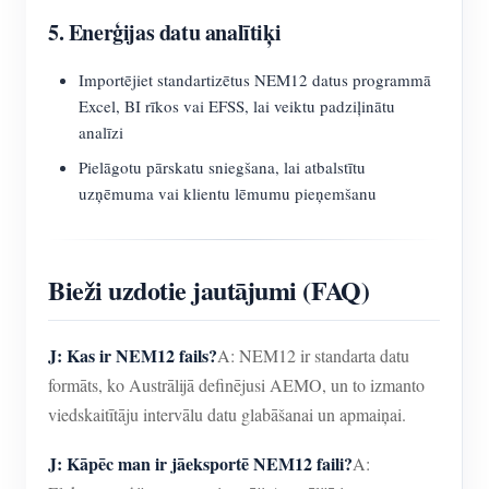
5. Enerģijas datu analītiķi
Importējiet standartizētus NEM12 datus programmā
Excel, BI rīkos vai EFSS, lai veiktu padziļinātu
analīzi
Pielāgotu pārskatu sniegšana, lai atbalstītu
uzņēmuma vai klientu lēmumu pieņemšanu
Bieži uzdotie jautājumi (FAQ)
J: Kas ir NEM12 fails?
A: NEM12 ir standarta datu
formāts, ko Austrālijā definējusi AEMO, un to izmanto
viedskaitītāju intervālu datu glabāšanai un apmaiņai.
J: Kāpēc man ir jāeksportē NEM12 faili?
A: