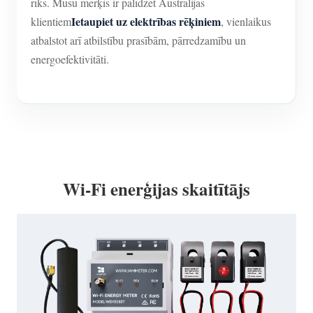
rīks. Mūsu mērķis ir palīdzēt Austrālijas
Ietaupiet uz elektrības rēķiniem
klientiem
, vienlaikus
atbalstot arī atbilstību prasībām, pārredzamību un
energoefektivitāti.
Wi-Fi enerģijas skaitītājs