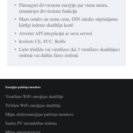
Pārraugiet divvirzienu enerģiju par vienu metru,
izmantojot divvirzienu funkciju
Mazs izmērs un zema cena, DIN-sliedes stiprinājums
kārtīgi iederas skaitītāja kastē
Atveriet API integrācijai ar savu serveri
Ievērots CE, FCC, RoHs
Lieto trīsfāžu vai vienfāzes (kā 3 vienfāzes skaitītājus)
sistēmā vai dalītās fāzes sistēmā
Enerģijas patēriņa monitors
Vienfāzes WiFi enerģijas skaitītājs
Trīsfāzu WiFi enerģijas skaitītājs
Mājas elektroenerģijas patēriņa monitors
Saules PV uzraudzības sistēma
Mājas automatizācija