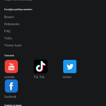
Enerģijas patēriņa monitors
Resursi
Dokuments
FAQ
Video
Vietnes karte
Tiešsaistē
youtube
Tik Tok
twitter
facebook
Sazinies ar mums