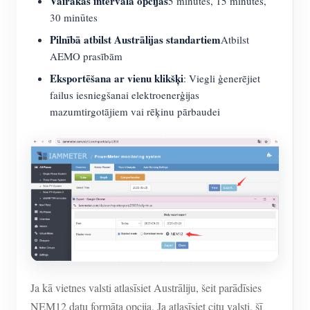
Vairākas intervāla opcijas
5 minūtes, 15 minūtes,
30 minūtes
Pilnībā atbilst Austrālijas standartiem
Atbilst
AEMO prasībām
Eksportēšana ar vienu klikšķi
: Viegli ģenerējiet
failus iesniegšanai elektroenerģijas
mazumtirgotājiem vai rēķinu pārbaudei
Ja kā vietnes valsti atlasīsiet Austrāliju, šeit parādīsies
NEM12 datu formāta opcija. Ja atlasīsiet citu valsti, šī