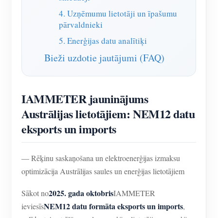
4. Uzņēmumu lietotāji un īpašumu
pārvaldnieki
5. Enerģijas datu analītiķi
Bieži uzdotie jautājumi (FAQ)
IAMMETER jauninājums
Austrālijas lietotājiem: NEM12 datu
eksports un imports
— Rēķinu saskaņošana un elektroenerģijas izmaksu
optimizācija Austrālijas saules un enerģijas lietotājiem
2025. gada oktobris
Sākot no
IAMMETER
NEM12 datu formāta eksports un imports
ieviesīs
,