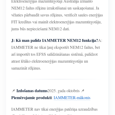
Elektroenerģijas mazumtirgotāji Austrālijā izmanto
NEM12 failus rēķinu izrakstīšanai un saskaņošanai. Ja
vēlaties pārbaudīt savus rēķinus, verificēt saules enerģijas
FIT kredītus vai mainīt elektroenerģijas mazumtirgotāju,
jums būs nepieciešami NEM12 dati.
J: Kā man palīdz IAMMETER NEM12 funkcija?
A:
IAMMETER ne tikai ļauj eksportēt NEM12 failus, bet
arī importēt tos EFSS salīdzināšanas sistēmā, palīdzot
atrast lētāko elektroenerģijas mazumtirgotāju un
samazināt rēķinus.
Izdošanas datums
📌
2025. gada oktobris 📌
Piemērojamie produkti
:
IAMMETER-mākonis
IAMMETER nav tikai enerģijas patēriņa uzraudzības