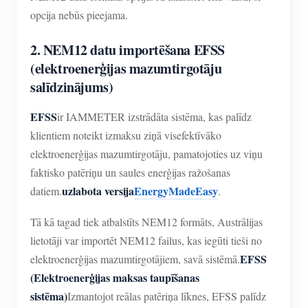
opcija nebūs pieejama.
2. NEM12 datu importēšana EFSS
(elektroenerģijas mazumtirgotāju
salīdzinājums)
EFSS
ir IAMMETER izstrādāta sistēma, kas palīdz
klientiem noteikt izmaksu ziņā visefektīvāko
elektroenerģijas mazumtirgotāju, pamatojoties uz viņu
faktisko patēriņu un saules enerģijas ražošanas
uzlabota versija
EnergyMadeEasy
datiem.
.
Tā kā tagad tiek atbalstīts NEM12 formāts, Austrālijas
lietotāji var importēt NEM12 failus, kas iegūti tieši no
EFSS
elektroenerģijas mazumtirgotājiem, savā sistēmā.
(Elektroenerģijas maksas taupīšanas
sistēma)
Izmantojot reālas patēriņa līknes, EFSS palīdz