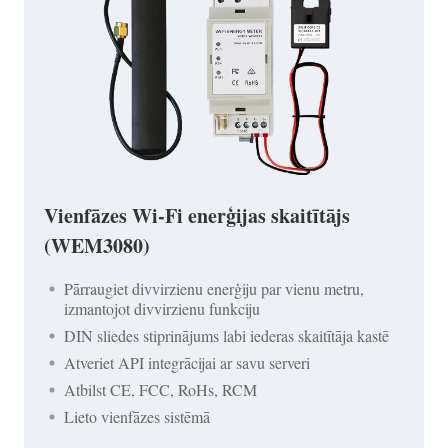
Vienfāzes Wi-Fi enerģijas skaitītājs
(WEM3080)
Pārraugiet divvirzienu enerģiju par vienu metru,
izmantojot divvirzienu funkciju
DIN sliedes stiprinājums labi iederas skaitītāja kastē
Atveriet API integrācijai ar savu serveri
Atbilst CE, FCC, RoHs, RCM
Lieto vienfāzes sistēmā