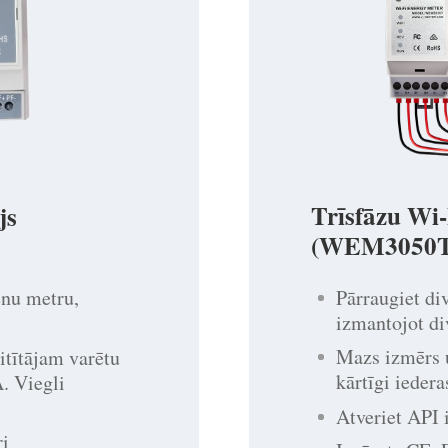
Trīsfāzu Wi-
js
(WEM3050T
Pārraugiet di
enu metru,
izmantojot di
Mazs izmērs 
aitītājam varētu
kārtīgi iedera
. Viegli
Atveriet API i
ri