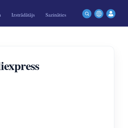
a
Izstrādātājs
Sazināties
liexpress