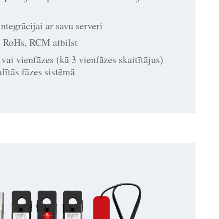
ntegrācijai ar savu serveri
 RoHs, RCM atbilst
 vai vienfāzes (kā 3 vienfāzes skaitītājus)
alītās fāzes sistēmā