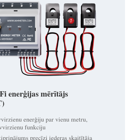
Fi enerģijas mērītājs
)
vvirzienu enerģiju par vienu metru,
vvirzienu funkciju
tiprinājums precīzi iederas skaitītāja