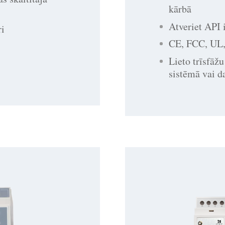
kārbā
Atveriet API i
ri
CE, FCC, UL,
Lieto trīsfāžu
sistēmā vai d