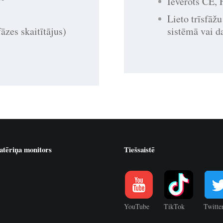
Ievērots CE,
Lieto trīsfāžu
sistēmā vai d
fāzes skaitītājus)
atēriņa monitors
Tiešsaistē
YouTube
TikTok
Twitte