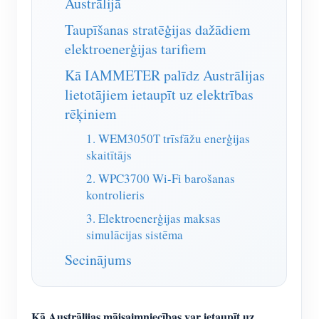
Austrālijā
IAMMETER simulators
Taupīšanas stratēģijas dažādiem
Virtuālais skaitītājs
elektroenerģijas tarifiem
Enerģijas prognozēšanas un simulācijas sistēma
Kā IAMMETER palīdz Austrālijas
Lietojumprogrammas
lietotājiem ietaupīt uz elektrības
rēķiniem
Saules PV sistēmas enerģijas monitors
Veikals
1. WEM3050T trīsfāžu enerģijas
Elektrības patēriņa monitors
Resursi
skaitītājs
PV sildītāja vadības sistēma
2. WPC3700 Wi-Fi barošanas
Produkta īsais ievads
kopiena
kontrolieris
Mājas automatizācija
Dokuments
Izstrādātājs
3. Elektroenerģijas maksas
Rūpnīcas enerģijas uzraudzība
Apmācības video
simulācijas sistēma
Izpētīt
Sazināties
Secinājums
FAQ
Atlīdzības programma
Par mums
Jaunumi
Blogi
Kā Austrālijas mājsaimniecības var ietaupīt uz