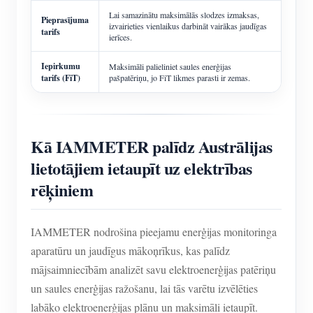
Lai samazinātu maksimālās slodzes izmaksas,
Pieprasījuma
izvairieties vienlaikus darbināt vairākas jaudīgas
tarifs
ierīces.
Iepirkumu
Maksimāli palieliniet saules enerģijas
tarifs (FiT)
pašpatēriņu, jo FiT likmes parasti ir zemas.
Kā IAMMETER palīdz Austrālijas
lietotājiem ietaupīt uz elektrības
rēķiniem
IAMMETER nodrošina pieejamu enerģijas monitoringa
aparatūru un jaudīgus mākoņrīkus, kas palīdz
mājsaimniecībām analizēt savu elektroenerģijas patēriņu
un saules enerģijas ražošanu, lai tās varētu izvēlēties
labāko elektroenerģijas plānu un maksimāli ietaupīt.