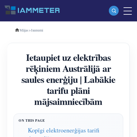
Mājas
>
Jaunumi
Produkti
Vienfāzes Wi-Fi enerģijas skaitītājs (WEM3080)
Ietaupiet uz elektrības
Trīsfāzu Wi-Fi enerģijas mērītājs (WEM3080T)
rēķiniem Austrālijā ar
Trīsfāzu Wi-Fi enerģijas mērītājs (WEM3046T)
saules enerģiju | Labākie
Trīsfāzu Wi-Fi enerģijas mērītājs (WEM3050T)
tarifu plāni
WiFi barošanas kontrolieris
mājsaimniecībām
IAMMETER Cloud Pro
Pašmitināšanas pakalpojums
EV lādētājs
Kopīgi elektroenerģijas tarifi