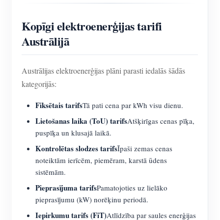
Kopīgi elektroenerģijas tarifi
Austrālijā
Austrālijas elektroenerģijas plāni parasti iedalās šādās
kategorijās:
Fiksētais tarifs
Tā pati cena par kWh visu dienu.
Lietošanas laika (ToU) tarifs
Atšķirīgas cenas pīķa,
puspīķa un klusajā laikā.
Kontrolētas slodzes tarifs
Īpaši zemas cenas
noteiktām ierīcēm, piemēram, karstā ūdens
sistēmām.
Pieprasījuma tarifs
Pamatojoties uz lielāko
pieprasījumu (kW) norēķinu periodā.
Iepirkumu tarifs (FiT)
Atlīdzība par saules enerģijas