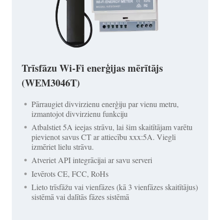
Trīsfāzu Wi-Fi enerģijas mērītājs
(WEM3046T)
Pārraugiet divvirzienu enerģiju par vienu metru,
izmantojot divvirzienu funkciju
Atbalstiet 5A ieejas strāvu, lai šim skaitītājam varētu
pievienot savus CT ar attiecību xxx:5A. Viegli
izmēriet lielu strāvu.
Atveriet API integrācijai ar savu serveri
Ievērots CE, FCC, RoHs
Lieto trīsfāžu vai vienfāzes (kā 3 vienfāzes skaitītājus)
sistēmā vai dalītās fāzes sistēmā