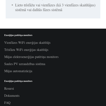
Lieto trīsfāžu vai vienfāzes (kā 3 vienfāzes skaitītājus)
sistēmā vai dalītās fāzes sistēmā
Enerģijas patēriņa monitors
Vienfāzes WiFi enerģijas skaitītājs
Trīsfāzu WiFi enerģijas skaitītājs
Mājas elektroenerģijas patēriņa monitors
Saules PV uzraudzības sistēma
Mājas automatizācija
Enerģijas patēriņa monitors
Resursi
Dokuments
FAQ