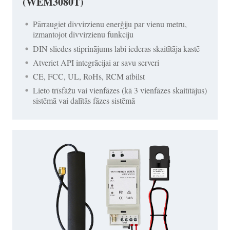
(WEM3080T)
Pārraugiet divvirzienu enerģiju par vienu metru,
izmantojot divvirzienu funkciju
DIN sliedes stiprinājums labi iederas skaitītāja kastē
Atveriet API integrācijai ar savu serveri
CE, FCC, UL, RoHs, RCM atbilst
Lieto trīsfāžu vai vienfāzes (kā 3 vienfāzes skaitītājus)
sistēmā vai dalītās fāzes sistēmā