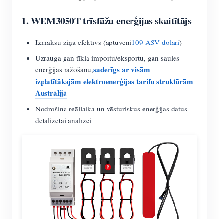
1.
WEM3050T trīsfāžu enerģijas skaitītājs
Izmaksu ziņā efektīvs (aptuveni
109 ASV dolāri
)
Uzrauga gan tīkla importu/eksportu, gan saules
saderīgs ar visām
enerģijas ražošanu,
izplatītākajām elektroenerģijas tarifu struktūrām
Austrālijā
Nodrošina reāllaika un vēsturiskus enerģijas datus
detalizētai analīzei