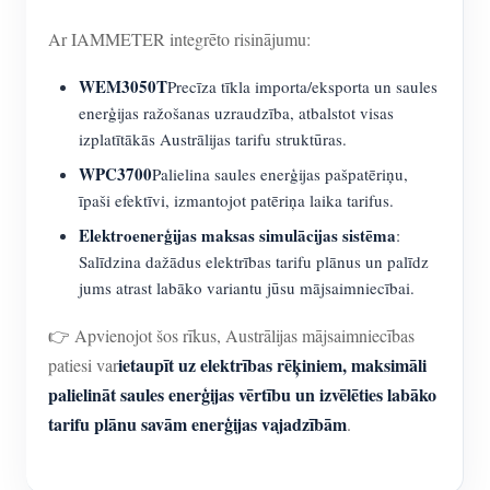
Ar IAMMETER integrēto risinājumu:
WEM3050T
Precīza tīkla importa/eksporta un saules
enerģijas ražošanas uzraudzība, atbalstot visas
izplatītākās Austrālijas tarifu struktūras.
WPC3700
Palielina saules enerģijas pašpatēriņu,
īpaši efektīvi, izmantojot patēriņa laika tarifus.
Elektroenerģijas maksas simulācijas sistēma
:
Salīdzina dažādus elektrības tarifu plānus un palīdz
jums atrast labāko variantu jūsu mājsaimniecībai.
👉 Apvienojot šos rīkus, Austrālijas mājsaimniecības
ietaupīt uz elektrības rēķiniem, maksimāli
patiesi var
palielināt saules enerģijas vērtību un izvēlēties labāko
tarifu plānu savām enerģijas vajadzībām
.