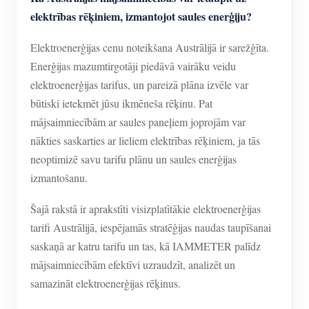
elektrības rēķiniem, izmantojot saules enerģiju?
Elektroenerģijas cenu noteikšana Austrālijā ir sarežģīta.
Enerģijas mazumtirgotāji piedāvā vairāku veidu
elektroenerģijas tarifus, un pareizā plāna izvēle var
būtiski ietekmēt jūsu ikmēneša rēķinu. Pat
mājsaimniecībām ar saules paneļiem joprojām var
nākties saskarties ar lieliem elektrības rēķiniem, ja tās
neoptimizē savu tarifu plānu un saules enerģijas
izmantošanu.
Šajā rakstā ir aprakstīti visizplatītākie elektroenerģijas
tarifi Austrālijā, iespējamās stratēģijas naudas taupīšanai
saskaņā ar katru tarifu un tas, kā IAMMETER palīdz
mājsaimniecībām efektīvi uzraudzīt, analizēt un
samazināt elektroenerģijas rēķinus.