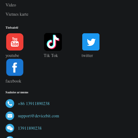
Video
Vietnes karte
Tiešsaistē
youtube
Tik Tok
twitter
facebook
Sazinies ar mums
+86 13911890238
support@devicebit.com
13911890238