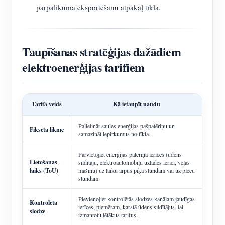
pārpalikuma eksportēšanu atpakaļ tīklā.
Taupīšanas stratēģijas dažādiem
elektroenerģijas tarifiem
Tarifa veids
Kā ietaupīt naudu
Palielināt saules enerģijas pašpatēriņu un
Fiksēta likme
samazināt iepirkumus no tīkla.
Pārvietojiet enerģijas patēriņa ierīces (ūdens
Lietošanas
sildītāju, elektroautomobiļu uzlādes ierīci, veļas
laiks (ToU)
mašīnu) uz laiku ārpus pīķa stundām vai uz plecu
stundām.
Pievienojiet kontrolētās slodzes kanālam jaudīgas
Kontrolēta
ierīces, piemēram, karstā ūdens sildītājus, lai
slodze
izmantotu lētākus tarifus.