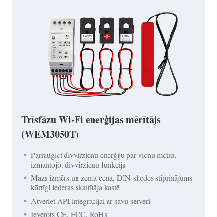
Trīsfāzu Wi-Fi enerģijas mērītājs
(WEM3050T)
Pārraugiet divvirzienu enerģiju par vienu metru,
izmantojot divvirzienu funkciju
Mazs izmērs un zema cena, DIN-sliedes stiprinājums
kārtīgi iederas skaitītāja kastē
Atveriet API integrācijai ar savu serveri
Ievērots CE, FCC, RoHs