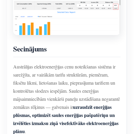
Secinājums
Austrālijas elektroenerģijas cenu noteikšanas sistēma ir
sarežģīta, ar vairākām tarifu struktūrām, piemēram,
fiksētu likmi, lietošanas laiku, pieprasījuma tarifiem un
kontrolētas slodzes iespējām. Saules enerģijas
mājsaimniecībām vienkārši paneļu uzstādīšana negarantē
uzraudzīt enerģijas
zemākus rēķinus — galvenais ir
plūsmas, optimizēt saules enerģijas pašpatēriņu un
izvēlēties izmaksu ziņā visefektīvāko elektroenerģijas
plānu
.