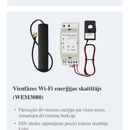
Vienfāzes Wi-Fi enerģijas skaitītājs
(WEM3080)
Pārraugiet divvirzienu enerģiju par vienu metru,
izmantojot divvirzienu funkciju
DIN sliedes stiprinājums precīzi iederas skaitītāja
kārbā