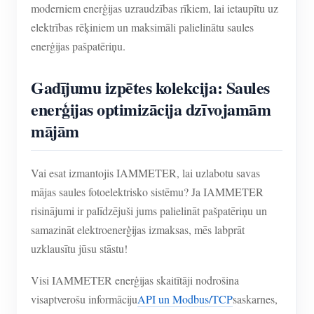
IAMMETER simulators
moderniem enerģijas uzraudzības rīkiem, lai ietaupītu uz
elektrības rēķiniem un maksimāli palielinātu saules
Virtuālais skaitītājs
enerģijas pašpatēriņu.
Enerģijas prognozēšanas un simulācijas sistēma
Gadījumu izpētes kolekcija: Saules
Lietojumprogrammas
enerģijas optimizācija dzīvojamām
Saules PV sistēmas enerģijas monitors
Veikals
mājām
Elektroenerģijas patēriņa monitors
Resursi
PV sildītāja vadības sistēma
Vai esat izmantojis IAMMETER, lai uzlabotu savas
Produkta īsais ievads
kopiena
mājas saules fotoelektrisko sistēmu? Ja IAMMETER
Mājas automatizācija
Dokuments
Izstrādātājs
risinājumi ir palīdzējuši jums palielināt pašpatēriņu un
Rūpnīcas enerģijas uzraudzība
Apmācības video
samazināt elektroenerģijas izmaksas, mēs labprāt
Izpētīt
Sazināties
uzklausītu jūsu stāstu!
FAQ
Atlīdzības programma
Par mums
Visi IAMMETER enerģijas skaitītāji nodrošina
Jaunumi
visaptverošu informāciju
API un Modbus/TCP
saskarnes,
Blogi