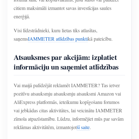
citiem maksimāli izmantot savas investīcijas saules
enerģijā.
Visi līdzstrādnieki, kuru lietas tiks atlasītas,
saņems
IAMMETER atlīdzības punkti
kā pateicību.
Atsauksmes par akcijām: izplatiet
informāciju un saņemiet atlīdzības
Vai maijā palīdzējāt reklamēt IAMMETER? Tas ietver
pozitīvu atsauksmju atsauksmju atsauksmi Amazon vai
AliExpress platformās, ieteikumu kopīgošanu forumos
vai jebkādas citas aktivitātes, lai veicinātu IAMMETER
zīmola atpazīstamību. Lūdzu, informējiet mūs par savām
reklāmas aktivitātēm, izmantojot
šī saite
.