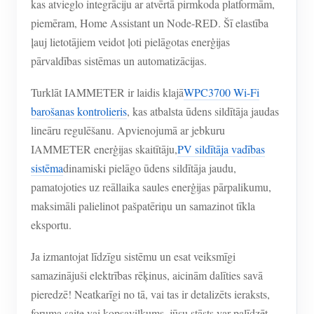
kas atvieglo integrāciju ar atvērtā pirmkoda platformām,
piemēram, Home Assistant un Node-RED. Šī elastība
ļauj lietotājiem veidot ļoti pielāgotas enerģijas
pārvaldības sistēmas un automatizācijas.
Turklāt IAMMETER ir laidis klajā
WPC3700 Wi-Fi
barošanas kontrolieris
, kas atbalsta ūdens sildītāja jaudas
lineāru regulēšanu. Apvienojumā ar jebkuru
IAMMETER enerģijas skaitītāju,
PV sildītāja vadības
sistēma
dinamiski pielāgo ūdens sildītāja jaudu,
pamatojoties uz reāllaika saules enerģijas pārpalikumu,
maksimāli palielinot pašpatēriņu un samazinot tīkla
eksportu.
Ja izmantojat līdzīgu sistēmu un esat veiksmīgi
samazinājuši elektrības rēķinus, aicinām dalīties savā
pieredzē! Neatkarīgi no tā, vai tas ir detalizēts ieraksts,
foruma saite vai kopsavilkums, jūsu stāsts var palīdzēt