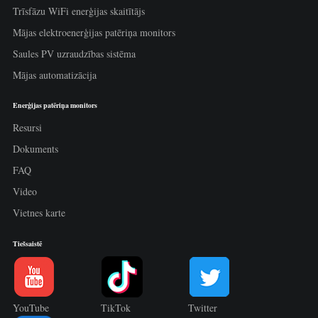
Trīsfāzu WiFi enerģijas skaitītājs
Mājas elektroenerģijas patēriņa monitors
Saules PV uzraudzības sistēma
Mājas automatizācija
Enerģijas patēriņa monitors
Resursi
Dokuments
FAQ
Video
Vietnes karte
Tiešsaistē
YouTube
TikTok
Twitter