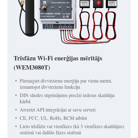
Trīsfāzu Wi-Fi enerģijas mērītājs
(WEM3080T)
Pārraugiet divvirzienu enerģiju par vienu metru,
izmantojot divvirzienu funkciju
DIN sliedes stiprinājums precīzi iederas skaitītāja
kārbā
Atveriet API integrācijai ar savu serveri
CE, FCC, UL, RoHs, RCM atbilst
Lieto trīsfāžu vai vienfāzes (kā 3 vienfāzes skaitītājus)
sistēmā vai dalītās fāzes sistēmā