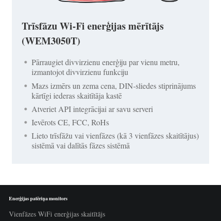
Trīsfāzu Wi-Fi enerģijas mērītājs
(WEM3050T)
Pārraugiet divvirzienu enerģiju par vienu metru,
izmantojot divvirzienu funkciju
Mazs izmērs un zema cena, DIN-sliedes stiprinājums
kārtīgi iederas skaitītāja kastē
Atveriet API integrācijai ar savu serveri
Ievērots CE, FCC, RoHs
Lieto trīsfāžu vai vienfāzes (kā 3 vienfāzes skaitītājus)
sistēmā vai dalītās fāzes sistēmā
Enerģijas patēriņa monitors
Vienfāzes WiFi enerģijas skaitītājs