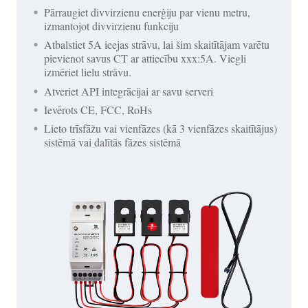
Pārraugiet divvirzienu enerģiju par vienu metru,
izmantojot divvirzienu funkciju
Atbalstiet 5A ieejas strāvu, lai šim skaitītājam varētu
pievienot savus CT ar attiecību xxx:5A. Viegli
izmēriet lielu strāvu.
Atveriet API integrācijai ar savu serveri
Ievērots CE, FCC, RoHs
Lieto trīsfāžu vai vienfāzes (kā 3 vienfāzes skaitītājus)
sistēmā vai dalītās fāzes sistēmā