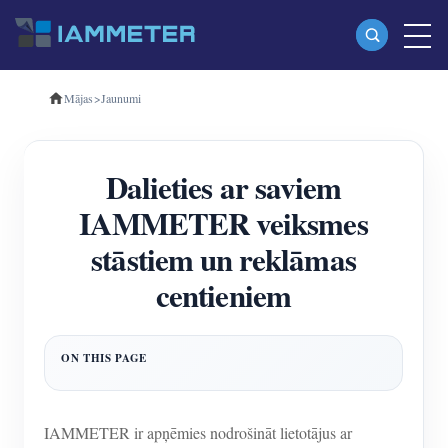
Mājas
>
Jaunumi
Produkti
Vienfāzes Wi-Fi enerģijas skaitītājs (WEM3080)
Dalieties ar saviem
Trīsfāzu Wi-Fi enerģijas mērītājs (WEM3080T)
IAMMETER veiksmes
Trīsfāzu Wi-Fi enerģijas mērītājs (WEM3046T)
stāstiem un reklāmas
Trīsfāzu Wi-Fi enerģijas mērītājs (WEM3050T)
centieniem
WiFi barošanas kontrolieris
IAMMETER Cloud Pro
Pašmitināšanas pakalpojums
EV lādētājs
IAMMETER ir apņēmies nodrošināt lietotājus ar