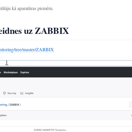
tāju kā aparatūras piemēru.
eidnes uz ZABBIX
nitoring/tree/master/ZABBIX