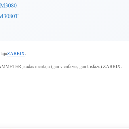
WEM3080
WEM3080T
tāju
ZABBIX
.
ēt IAMMETER jaudas mērītāju (gan vienfāzes, gan trīsfāžu) ZABBIX.