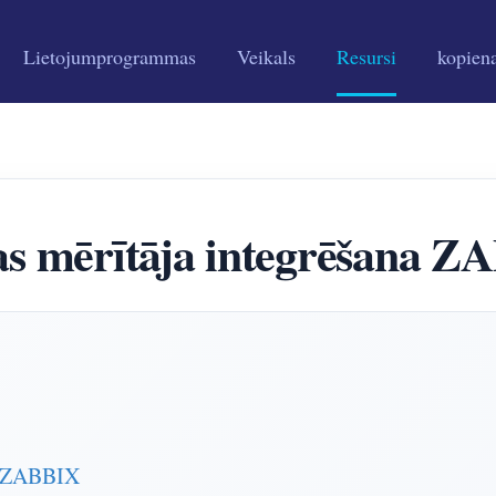
Lietojumprogrammas
Veikals
Resursi
kopien
s mērītāja integrēšana 
z ZABBIX