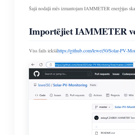
Šajā nodaļā mēs izmantojam IAMMETER enerģijas skaitī
Importējiet IAMMETER v
Viss fails iekšā
https://github.com/lewei50/Solar-PV-Mo