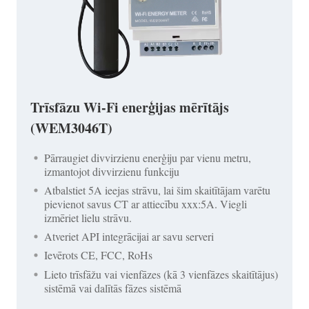
Trīsfāzu Wi-Fi enerģijas mērītājs
(WEM3046T)
Pārraugiet divvirzienu enerģiju par vienu metru,
izmantojot divvirzienu funkciju
Atbalstiet 5A ieejas strāvu, lai šim skaitītājam varētu
pievienot savus CT ar attiecību xxx:5A. Viegli
izmēriet lielu strāvu.
Atveriet API integrācijai ar savu serveri
Ievērots CE, FCC, RoHs
Lieto trīsfāžu vai vienfāzes (kā 3 vienfāzes skaitītājus)
sistēmā vai dalītās fāzes sistēmā