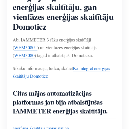
enerģijas skaitītāju, gan
vienfāzes enerģijas skaitītāju
Domoticz
Abi IAMMETER 3 fāžu enerģijas skaitītāji
(
WEM3080T
) un vienfāzes enerģijas skaitītājs
(
WEM3080
) tagad ir atbalstījuši Domoticzu.
Sīkāku informāciju, lūdzu, skatiet
Kā integrēt enerģijas
skaitītāju Domoticz
Citas mājas automatizācijas
platformas jau bija atbalstījušas
IAMMETER enerģijas skaitītāju.
enerģijas skaitītājs mājas palīgā