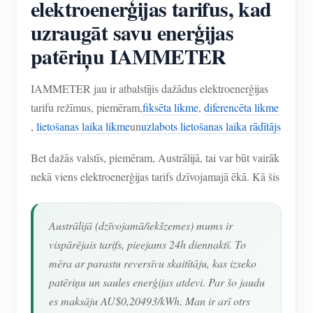
elektroenerģijas tarifus, kad
uzraugāt savu enerģijas
patēriņu IAMMETER
IAMMETER jau ir atbalstījis dažādus elektroenerģijas
tarifu režīmus, piemēram,
fiksēta likme
,
diferencēta likme
,
lietošanas laika likme
un
uzlabots lietošanas laika rādītājs
Bet dažās valstīs, piemēram, Austrālijā, tai var būt vairāk
nekā viens elektroenerģijas tarifs dzīvojamajā ēkā. Kā šis
Austrālijā (dzīvojamā/iekšzemes) mums ir
vispārējais tarifs, pieejams 24h diennaktī. To
mēra ar parastu reversīvu skaitītāju, kas izseko
patēriņu un saules enerģijas atdevi. Par šo jaudu
es maksāju AU$0,20493/kWh. Man ir arī otrs