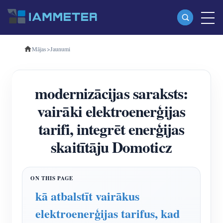
Mājas
>
Jaunumi
Produkti
Vienfāzes Wi-Fi enerģijas skaitītājs (WEM3080)
modernizācijas saraksts:
Trīsfāzu Wi-Fi enerģijas mērītājs (WEM3080T)
vairāki elektroenerģijas
Trīsfāzu Wi-Fi enerģijas mērītājs (WEM3046T)
tarifi, integrēt enerģijas
Trīsfāzu Wi-Fi enerģijas mērītājs (WEM3050T)
skaitītāju Domoticz
WiFi barošanas kontrolieris
IAMMETER Cloud Pro
Pašmitināšanas pakalpojums
kā atbalstīt vairākus
EV lādētājs
elektroenerģijas tarifus, kad