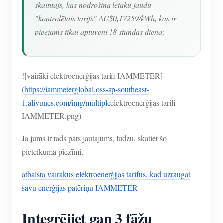
skaitītājs, kas nodrošina lētāku jaudu
"kontrolētais tarifs" AU$0,17259/kWh, kas ir
pieejams tikai aptuveni 18 stundas dienā;
![vairāki elektroenerģijas tarifi IAMMETER]
(
https://iammeterglobal.oss-ap-southeast-
1.aliyuncs.com/img/multiple
elektroenerģijas tarifi
IAMMETER.png)
Ja jums ir tāds pats jautājums, lūdzu, skatiet šo
pieteikuma piezīmi.
atbalsta vairākus elektroenerģijas tarifus, kad uzraugāt
savu enerģijas patēriņu IAMMETER
Integrējiet gan 3 fāžu