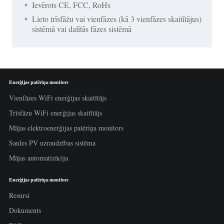
Ievērots CE, FCC, RoHs
Lieto trīsfāžu vai vienfāzes (kā 3 vienfāzes skaitītājus)
sistēmā vai dalītās fāzes sistēmā
Enerģijas patēriņa monitors
Vienfāzes WiFi enerģijas skaitītājs
Trīsfāzu WiFi enerģijas skaitītājs
Mājas elektroenerģijas patēriņa monitors
Saules PV uzraudzības sistēma
Mājas automatizācija
Enerģijas patēriņa monitors
Resursi
Dokuments