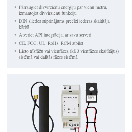
Pārraugiet divvirzienu enerģiju par vienu metru,
izmantojot divvirzienu funkciju
DIN sliedes stiprinājums precīzi iederas skaitītāja
kārbā
Atveriet API integrācijai ar savu serveri
CE, FCC, UL, RoHs, RCM atbilst
Lieto trīsfāžu vai vienfāzes (kā 3 vienfāzes skaitītājus)
sistēmā vai dalītās fāzes sistēmā