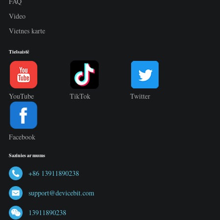
FAQ
Video
Vietnes karte
Tiešsaistē
YouTube
TikTok
Twitter
Facebook
Sazinies ar mums
+86 13911890238
support@devicebit.com
13911890238