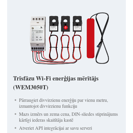
Trīsfāzu Wi-Fi enerģijas mērītājs
(WEM3050T)
Pārraugiet divvirzienu enerģiju par vienu metru,
izmantojot divvirzienu funkciju
Mazs izmērs un zema cena, DIN-sliedes stiprinājums
kārtīgi iederas skaitītāja kastē
Atveriet API integrācijai ar savu serveri