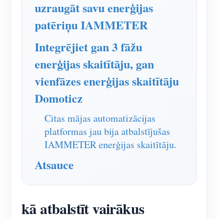
IAMMETER simulators
uzraugāt savu enerģijas
patēriņu IAMMETER
Virtuālais skaitītājs
Enerģijas prognozēšanas un simulācijas sistēma
Integrējiet gan 3 fāžu
enerģijas skaitītāju, gan
Lietojumprogrammas
vienfāzes enerģijas skaitītāju
Saules PV sistēmas enerģijas monitors
Veikals
Domoticz
Elektroenerģijas patēriņa monitors
Resursi
Citas mājas automatizācijas
PV sildītāja vadības sistēma
Produkta īsais ievads
kopiena
platformas jau bija atbalstījušas
Mājas automatizācija
Dokuments
Izstrādātājs
IAMMETER enerģijas skaitītāju.
Rūpnīcas enerģijas uzraudzība
Apmācības video
Atsauce
Izpētīt
Sazināties
FAQ
Atlīdzības programma
Par mums
Jaunumi
kā atbalstīt vairākus
Blogi