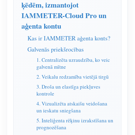
IAMMETER simulators
ķēdēm, izmantojot
IAMMETER-Cloud Pro un
Virtuālais skaitītājs
aģenta kontu
Enerģijas prognozēšanas un simulācijas sistēma
Kas ir IAMMETER aģenta konts?
Lietojumprogrammas
Galvenās priekšrocības
Saules PV sistēmas enerģijas monitors
Veikals
1. Centralizēta uzraudzība, ko veic
Elektroenerģijas patēriņa monitors
Resursi
galvenā mītne
PV sildītāja vadības sistēma
Produkta īsais ievads
kopiena
2. Veikalu redzamība vietējā tirgū
Mājas automatizācija
3. Droša un elastīga piekļuves
Dokuments
Izstrādātājs
kontrole
Rūpnīcas enerģijas uzraudzība
Apmācības video
Izpētīt
Sazināties
4. Vizualizēta atskaišu veidošana
FAQ
un ieskatu sniegšana
Atlīdzības programma
Par mums
5. Inteliģenta rēķinu izrakstīšana un
Jaunumi
prognozēšana
Blogi