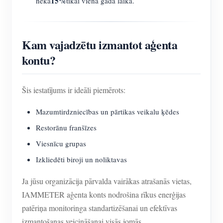
15%
nekā
tikai viena gada laikā.
Kam vajadzētu izmantot aģenta
kontu?
Šis iestatījums ir ideāli piemērots:
Mazumtirdzniecības un pārtikas veikalu ķēdes
Restorānu franšīzes
Viesnīcu grupas
Izkliedēti biroji un noliktavas
Ja jūsu organizācija pārvalda vairākas atrašanās vietas,
IAMMETER aģenta konts nodrošina rīkus enerģijas
patēriņa monitoringa standartizēšanai un efektīvas
izmantošanas veicināšanai visās jomās.