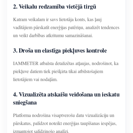
2. Veikalu redzamība vietējā tirgū
Katram veikalam ir savs lietotāja konts, kas ļauj
vadītājiem pārskatīt enerģijas patēriņu, analizēt tendences
un veikt darbības atkritumu samazināšanai.
3. Droša un elastīga piekļuves kontrole
IAMMETER atbalsta detalizētas atļaujas, nodrošinot, ka
piekļuve datiem tiek piešķirta tikai atbilstošajiem
lietotājiem vai nodaļām.
4. Vizualizēta atskaišu veidošana un ieskatu
sniegšana
Platforma nodrošina visaptverošu datu vizualizāciju un
pārskatus, palīdzot noteikt enerģijas taupīšanas iespējas,
izmantojot salīdzinošo analīzi.