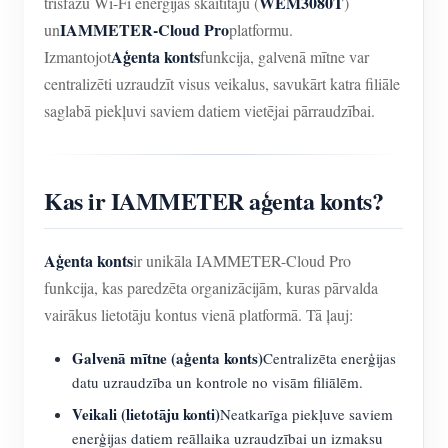
WEM3080T
trīsfāžu Wi-Fi enerģijas skaitītāju (
)
IAMMETER-Cloud Pro
un
platformu.
Aģenta konts
Izmantojot
funkcija, galvenā mītne var
centralizēti uzraudzīt visus veikalus, savukārt katra filiāle
saglabā piekļuvi saviem datiem vietējai pārraudzībai.
Kas ir IAMMETER aģenta konts?
Aģenta konts
ir unikāla IAMMETER-Cloud Pro
funkcija, kas paredzēta organizācijām, kuras pārvalda
vairākus lietotāju kontus vienā platformā. Tā ļauj:
Galvenā mītne (aģenta konts)
Centralizēta enerģijas
datu uzraudzība un kontrole no visām filiālēm.
Veikali (lietotāju konti)
Neatkarīga piekļuve saviem
enerģijas datiem reāllaika uzraudzībai un izmaksu