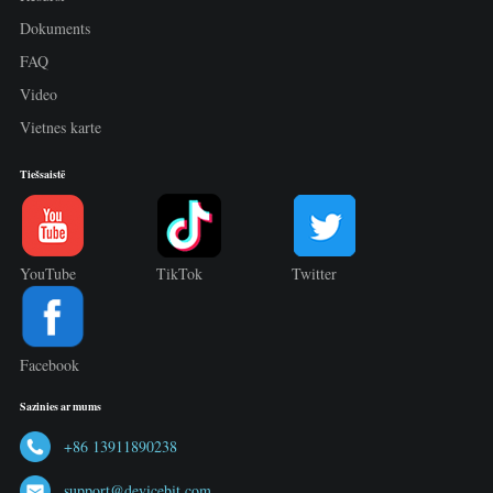
Dokuments
FAQ
Video
Vietnes karte
Tiešsaistē
YouTube
TikTok
Twitter
Facebook
Sazinies ar mums
+86 13911890238
support@devicebit.com