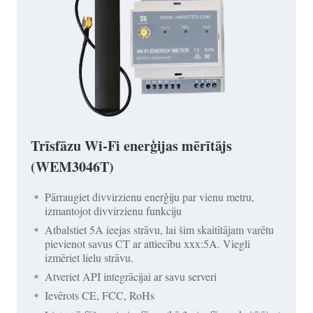
Trīsfāzu Wi-Fi enerģijas mērītājs
(WEM3046T)
Pārraugiet divvirzienu enerģiju par vienu metru,
izmantojot divvirzienu funkciju
Atbalstiet 5A ieejas strāvu, lai šim skaitītājam varētu
pievienot savus CT ar attiecību xxx:5A. Viegli
izmēriet lielu strāvu.
Atveriet API integrācijai ar savu serveri
Ievērots CE, FCC, RoHs