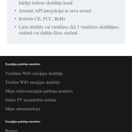
kārtīgi iederas skaitītāja kastē
Atveriet API integrācijai ar savu serveri
Ievērots CE, FCC, RoHs
Lieto trīsfāžu vai vienfāzes (kā 3 vienfāzes skaitītājus)
sistēmā vai dalītās fāzes sistēmā
Enerģijas patēriņa monitors
Vienfāzes WiFi enerģijas skaitītājs
Trīsfāzu WiFi enerģijas skaitītājs
Mājas elektroenerģijas patēriņa monitors
Saules PV uzraudzības sistēma
Mājas automatizācija
Enerģijas patēriņa monitors
Resursi