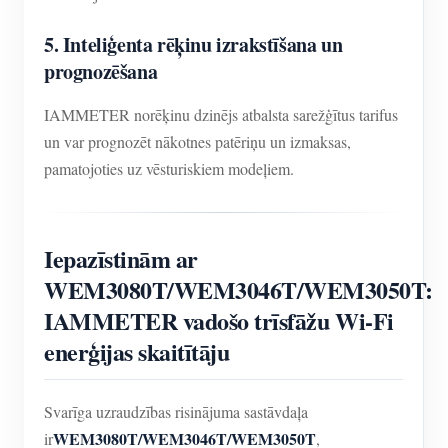
5. Inteliģenta rēķinu izrakstīšana un
prognozēšana
IAMMETER norēķinu dzinējs atbalsta sarežģītus tarifus
un var prognozēt nākotnes patēriņu un izmaksas,
pamatojoties uz vēsturiskiem modeļiem.
Iepazīstinām ar
WEM3080T/WEM3046T/WEM3050T:
IAMMETER vadošo trīsfāžu Wi-Fi
enerģijas skaitītāju
Svarīga uzraudzības risinājuma sastāvdaļa
WEM3080T/WEM3046T/WEM3050T
ir
,