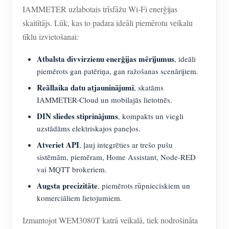
IAMMETER uzlabotais trīsfāžu Wi-Fi enerģijas
skaitītājs. Lūk, kas to padara ideāli piemērotu veikalu
tīklu izvietošanai:
Atbalsta divvirzienu enerģijas mērījumus
, ideāli
piemērots gan patēriņa, gan ražošanas scenārijiem.
Reāllaika datu atjauninājumi
, skatāms
IAMMETER-Cloud un mobilajās lietotnēs.
DIN sliedes stiprinājums
, kompakts un viegli
uzstādāms elektriskajos paneļos.
Atveriet API
, ļauj integrēties ar trešo pušu
sistēmām, piemēram, Home Assistant, Node-RED
vai MQTT brokeriem.
Augsta precizitāte
, piemērots rūpnieciskiem un
komerciāliem lietojumiem.
Izmantojot WEM3080T katrā veikalā, tiek nodrošināta