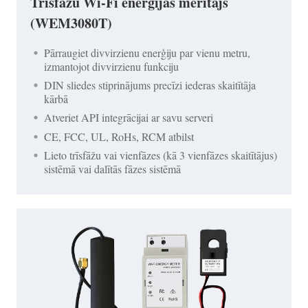
Trīsfāzu Wi-Fi enerģijas mērītājs
(WEM3080T)
Pārraugiet divvirzienu enerģiju par vienu metru,
izmantojot divvirzienu funkciju
DIN sliedes stiprinājums precīzi iederas skaitītāja
kārbā
Atveriet API integrācijai ar savu serveri
CE, FCC, UL, RoHs, RCM atbilst
Lieto trīsfāžu vai vienfāzes (kā 3 vienfāzes skaitītājus)
sistēmā vai dalītās fāzes sistēmā