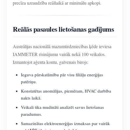
precīza uzraudzība reāllaikā ar minimālu apkopi.
Reālās pasaules lietošanas gadījums
Austrālijas nacionālā mazumtirdzniecības ķēde ieviesa
IAMMETER risinājumu vairāk nekā 100 veikalos.
Izmantojot aģenta kontu, galvenais birojs:
Ieguva pārskatāmību pār visu filiāļu enerģijas
patēriņu.
Konstatētas anomālijas, piemēram, HVAC darbība
nakts laikā.
Veikali tika mudināti analizēt savus lietošanas
paradumus.
Samazinātas elektroenerģijas izmaksas par vairāk