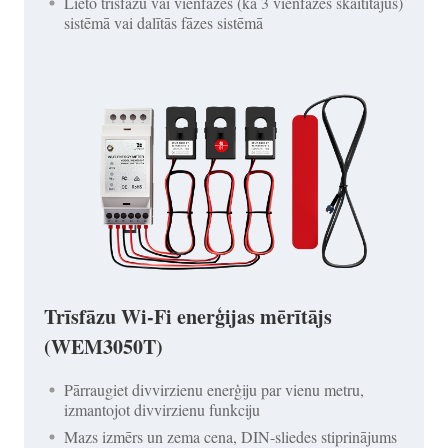
Lieto trīsfāžu vai vienfāzes (kā 3 vienfāzes skaitītājus)
sistēmā vai dalītās fāzes sistēmā
Trīsfāzu Wi-Fi enerģijas mērītājs
(WEM3050T)
Pārraugiet divvirzienu enerģiju par vienu metru,
izmantojot divvirzienu funkciju
Mazs izmērs un zema cena, DIN-sliedes stiprinājums