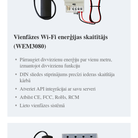
Vienfāzes Wi-Fi enerģijas skaitītājs
(WEM3080)
Pārraugiet divvirzienu enerģiju par vienu metru,
izmantojot divvirzienu funkciju
DIN sliedes stiprinājums precīzi iederas skaitītāja
kārbā
Atveriet API integrācijai ar savu serveri
Atbilst CE, FCC, RoHs, RCM
Lieto vienfāzes sistēmā