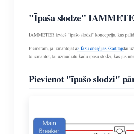
"Īpaša slodze" IAMMET
IAMMETER ievieš "īpašo slodzi" koncepcija, kas palīdzē
Piemēram, ja izmantojat a
3 fāžu enerģijas skaitītājs
lai u
to izmantot, lai uzraudzītu kādu īpašu slodzi, kas jūs int
Pievienot "īpašo slodzi" pā