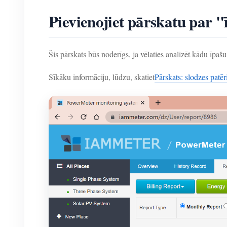
Pievienojiet pārskatu par "
Šis pārskats būs noderīgs, ja vēlaties analizēt kādu īpašu
Sīkāku informāciju, lūdzu, skatiet
Pārskats: slodzes patēr