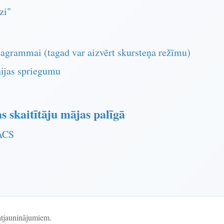
zi"
diagrammai (tagad var aizvērt skursteņa režīmu)
nijas spriegumu
as skaitītāju mājas palīgā
ACS
atjauninājumiem.