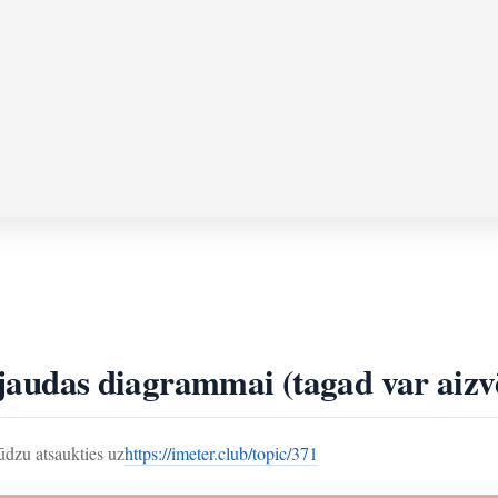
u jaudas diagrammai (tagad var aizv
ūdzu atsaukties uz
https://imeter.club/topic/371