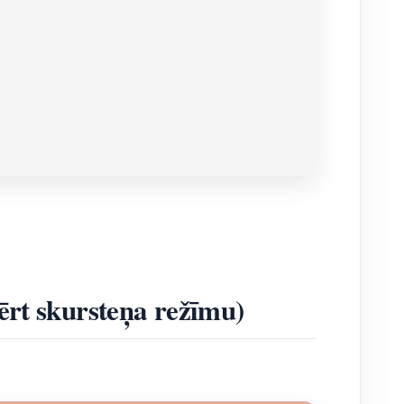
ērt skursteņa režīmu)