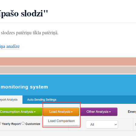
īpašo slodzi"
 slodzes patēriņu tīkla patēriņā.
iņa analīze