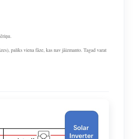
ēriņu.
āzes), paliks viena fāze, kas nav jāizmanto. Tagad varat