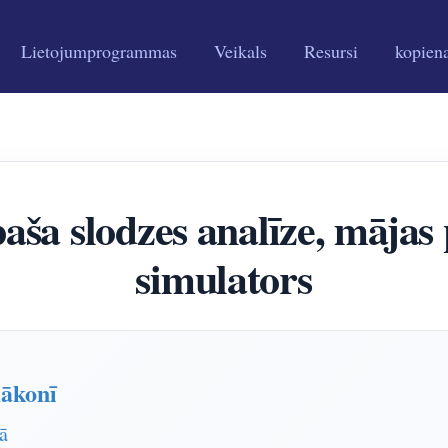
Lietojumprogrammas
Veikals
Resursi
kopien
īpaša slodzes analīze, mā
simulators
ākonī
ā