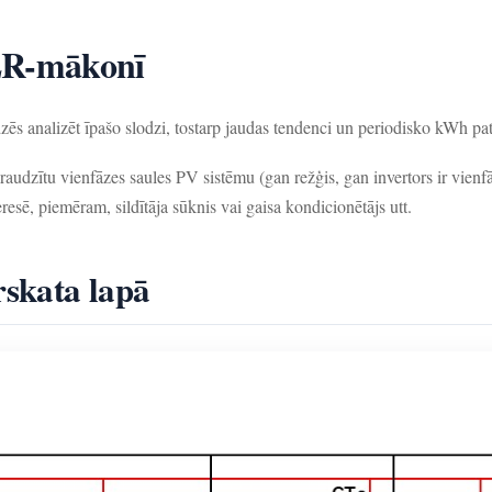
ER-mākonī
s analizēt īpašo slodzi, tostarp jaudas tendenci un periodisko kWh pat
zraudzītu vienfāzes saules PV sistēmu (gan režģis, gan invertors ir vienf
eresē, piemēram, sildītāja sūknis vai gaisa kondicionētājs utt.
rskata lapā