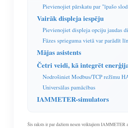
Pievienojiet pārskatu par "īpašo slod
Vairāk displeja iespēju
Pievienojiet displeja opciju jaudas 
Fāzes sprieguma vietā var parādīt lī
Mājas asistents
Četri veidi, kā integrēt enerģij
Nodrošiniet Modbus/TCP režīmu H
Universālas pamācības
IAMMETER-simulators
Šis raksts ir par dažiem nesen veiktajiem IAMMETER 