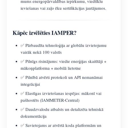
mums energopārvaldības iepirkumu, viedtīklu
ieviešanas vai zaļo ēku sertifikācijas jautājumos.
Kāpēc izvēlēties IAMPER?
✅ Pārbaudīta tehnoloģija ar globālu izvietojumu
vairāk nekā 100 valstīs
✅ Pilnīgs risinājums: viedie enerģijas skaitītāji +
mākoņplatforma + mobilā lietotne
✅ Pilnībā atvērti protokoli un API nemanāmai
integrācijai
✅ Elastīgas izvietošanas iespējas: mākonī vai
pašhostēts (IAMMETER-Central)
✅ Daudzvalodu atbalsts un detalizēta tehniskā
dokumentācija
✅ Savietojams ar atvērtā koda platformām un