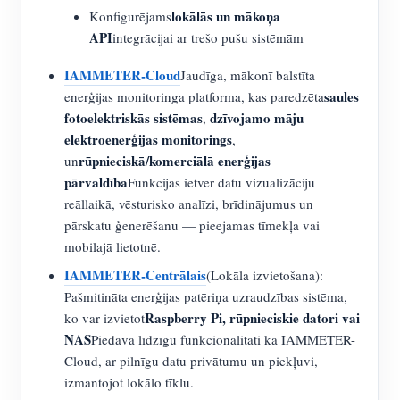
lokālās un mākoņa
Konfigurējams
API
integrācijai ar trešo pušu sistēmām
IAMMETER-Cloud
Jaudīga, mākonī balstīta
saules
enerģijas monitoringa platforma, kas paredzēta
fotoelektriskās sistēmas
dzīvojamo māju
,
elektroenerģijas monitorings
,
rūpnieciskā/komerciālā enerģijas
un
pārvaldība
Funkcijas ietver datu vizualizāciju
reāllaikā, vēsturisko analīzi, brīdinājumus un
pārskatu ģenerēšanu — pieejamas tīmekļa vai
mobilajā lietotnē.
IAMMETER-Centrālais
(Lokāla izvietošana):
Pašmitināta enerģijas patēriņa uzraudzības sistēma,
Raspberry Pi, rūpnieciskie datori vai
ko var izvietot
NAS
Piedāvā līdzīgu funkcionalitāti kā IAMMETER-
Cloud, ar pilnīgu datu privātumu un piekļuvi,
izmantojot lokālo tīklu.