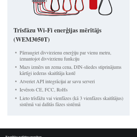
Trīsfāzu Wi-Fi enerģijas mērītājs
(WEM3050T)
Pārraugiet divvirzienu enerģiju par vienu metru,
izmantojot divvirzienu funkciju
Mazs izmērs un zema cena, DIN-sliedes stiprinājums
kārtīgi iederas skaitītāja kastē
Atveriet API integrācijai ar savu serveri
Ievērots CE, FCC, RoHs
Lieto trīsfāžu vai vienfāzes (kā 3 vienfāzes skaitītājus)
sistēmā vai dalītās fāzes sistēmā
Enerģijas patēriņa monitors