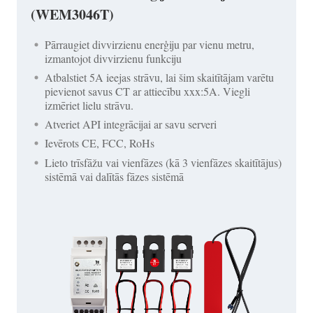
(WEM3046T)
Pārraugiet divvirzienu enerģiju par vienu metru,
izmantojot divvirzienu funkciju
Atbalstiet 5A ieejas strāvu, lai šim skaitītājam varētu
pievienot savus CT ar attiecību xxx:5A. Viegli
izmēriet lielu strāvu.
Atveriet API integrācijai ar savu serveri
Ievērots CE, FCC, RoHs
Lieto trīsfāžu vai vienfāzes (kā 3 vienfāzes skaitītājus)
sistēmā vai dalītās fāzes sistēmā