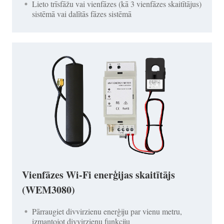
Lieto trīsfāžu vai vienfāzes (kā 3 vienfāzes skaitītājus)
sistēmā vai dalītās fāzes sistēmā
Vienfāzes Wi-Fi enerģijas skaitītājs
(WEM3080)
Pārraugiet divvirzienu enerģiju par vienu metru,
izmantojot divvirzienu funkciju