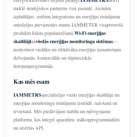
meklē stratēģiskos partnerus visā pasaulē. Aicinām
izplatītājus, sistēmu integratorus un enerģijas risinājumu
sniedzējus pievienoties mums IAMMETER visaptverošā
Wi-Fi enerģijas
produktu klāsta popularizēšanā.
skaitītāji
viedās enerģijas monitoringa sistēmas
un
—
nodrošinot viedāku un efektīvāku enerģijas izmantošanu
dzīvojamās, komerciālās un rūpnieciskās
lietojumprogrammās.
Kas mēs esam
IAMMETRS
specializējas viedo enerģijas skaitītāju un
enerģijas monitoringa risinājumu izstrādē, ražošanā un
ieviešanā. Mēs piedāvājam stabilu un mērogojamu
platformu, kas integrē aparatūru, mākoņprogrammatūru
un atvērtās API.