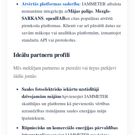
Atvērtās platformas saderība
: IAMMETER atbalsta
Mājas palīgs
Mezgls-
nemanāmu integrāciju ar
,
SARKANS
openHAB
,
un citas populāras atvērtā
pirmkoda platformas. Klienti var arī pārsūtīt datus uz
savām mākoņa vai analītikas platformām, izmantojot
standarta API vai protokolus.
Ideālu partneru profili
Mēs meklējam partnerus ar pieredzi vai tirgus piekļuvi
šādās jomās:
Saules fotoelektrisko iekārtu uzstādītāji
dzīvojamām mājām
Apvienojiet IAMMETER
skaitītājus un platformu kā pievienotās vērtības
uzraudzības risinājumu saules enerģijas māju
īpašniekiem.
Rūpniecisko un komerciālo enerģijas pārvaldības
integratori
Izmantojiet IAMMETER produktus