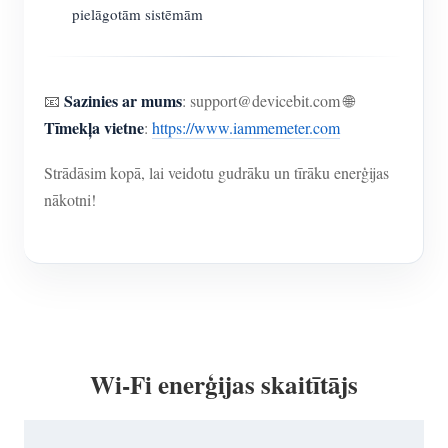
pielāgotām sistēmām
Sazinies ar mums
📧
: support@devicebit.com 🌐
Tīmekļa vietne
:
https://www.iammemeter.com
Strādāsim kopā, lai veidotu gudrāku un tīrāku enerģijas
nākotni!
Wi-Fi enerģijas skaitītājs