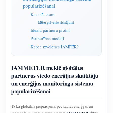
IAMMETER simulators
popularizēšanai
Virtuālais skaitītājs
Kas mēs esam
Enerģijas prognozēšanas un simulācijas sistēma
Mūsu galvenie risinājumi
Ideālu partneru profili
Lietojumprogrammas
Partnerības modeļi
Saules PV sistēmas enerģijas monitors
Veikals
Kāpēc izvēlēties IAMPER?
Elektroenerģijas patēriņa monitors
Resursi
PV sildītāja vadības sistēma
Produkta īsais ievads
kopiena
IAMMETER meklē globālus
Mājas automatizācija
Dokuments
Izstrādātājs
partnerus viedo enerģijas skaitītāju
Rūpnīcas enerģijas uzraudzība
un enerģijas monitoringa sistēmu
Apmācības video
Izpētīt
Sazināties
popularizēšanai
FAQ
Atlīdzības programma
Par mums
Jaunumi
Tā kā globālais pieprasījums pēc saules enerģijas un
Blogi
IAMMETRS
energoefektivitātes turpina pieaugt,
aktīvi