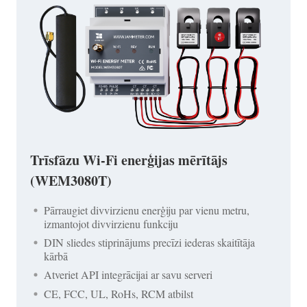
Trīsfāzu Wi-Fi enerģijas mērītājs
(WEM3080T)
Pārraugiet divvirzienu enerģiju par vienu metru,
izmantojot divvirzienu funkciju
DIN sliedes stiprinājums precīzi iederas skaitītāja
kārbā
Atveriet API integrācijai ar savu serveri
CE, FCC, UL, RoHs, RCM atbilst