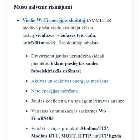
Mūsu galvenie risinājumi
Viedie Wi-Fi enerģijas skaitītāji
IAMMETER
piedāvā plašu viedo skaitītāju klāstu,
vienfāzes
vienfāzes trīs vadu
tostarp
,
,
trīsfāžu
un
modeļi. Šie skaitītāji atbalsta:
Divvirzienu jaudas uzraudzība (ideāli
tīklam pieslēgtas saules
piemērota
fotoelektriskās sistēmas
)
Aktīvās un reaktīvās enerģijas mērīšana
Neto enerģijas mērīšana
Jaudas koeficienta un sprieguma/strāvas analīze
Wi-
Vairākas komunikācijas saskarnes:
Fi
RS485
un
Modbus/TCP
Vairāki saziņas protokoli:
,
Modbus RTU
MQTT
HTTP
TCP ligzda
,
,
, un