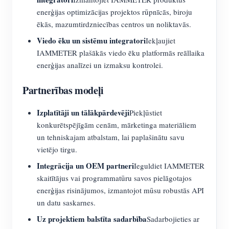
enerģijas optimizācijas projektos rūpnīcās, biroju
ēkās, mazumtirdzniecības centros un noliktavās.
Viedo ēku un sistēmu integratori
Iekļaujiet
IAMMETER plašākās viedo ēku platformās reāllaika
enerģijas analīzei un izmaksu kontrolei.
Partnerības modeļi
Izplatītāji un tālākpārdevēji
Piekļūstiet
konkurētspējīgām cenām, mārketinga materiāliem
un tehniskajam atbalstam, lai paplašinātu savu
vietējo tirgu.
Integrācija un OEM partneri
Ieguldiet IAMMETER
skaitītājus vai programmatūru savos pielāgotajos
enerģijas risinājumos, izmantojot mūsu robustās API
un datu saskarnes.
Uz projektiem balstīta sadarbība
Sadarbojieties ar