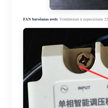
FAN barošanas avots
: Ventilatoram ir nepieciešams 22