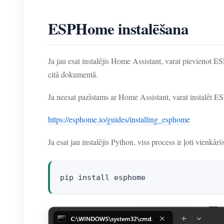
ESPHome instalēšana
Ja jau esat instalējis Home Assistant, varat pievieno
citā dokumentā.
Ja neesat pazīstams ar Home Assistant, varat instalēt ESP
https://esphome.io/guides/installing_esphome
Ja esat jau instalējis Python, viss process ir ļoti vienkār
pip install esphome