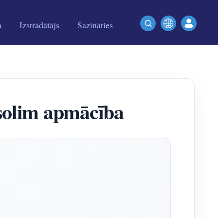
a
Izstrādātājs
Sazināties
 solim apmācība