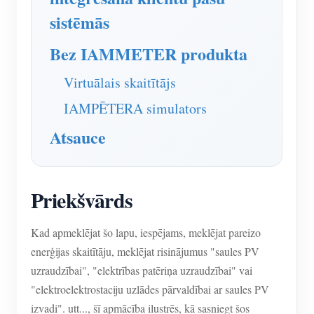
sistēmās
Bez IAMMETER produkta
Virtuālais skaitītājs
IAMPĒTERA simulators
Atsauce
Priekšvārds
Kad apmeklējat šo lapu, iespējams, meklējat pareizo
enerģijas skaitītāju, meklējat risinājumus "saules PV
uzraudzībai", "elektrības patēriņa uzraudzībai" vai
"elektroelektrostaciju uzlādes pārvaldībai ar saules PV
izvadi". utt..., šī apmācība ilustrēs, kā sasniegt šos