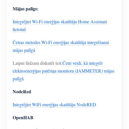
Mājas palīgs:
Integrējiet Wi-Fi enerģijas skaitītāju Home Assistant
lietotnē
Četras metodes Wi-Fi enerģijas skaitītāja integrēšanai
mājas palīgā
Laipni lūdzam diskutēt šeit:
Četri veidi, kā integrēt
elektroenerģijas patēriņa monitoru (IAMMETER) mājas
palīgā
NodeRed
Integrējiet WiFi enerģijas skaitītāju NodeRED
OpenHAB