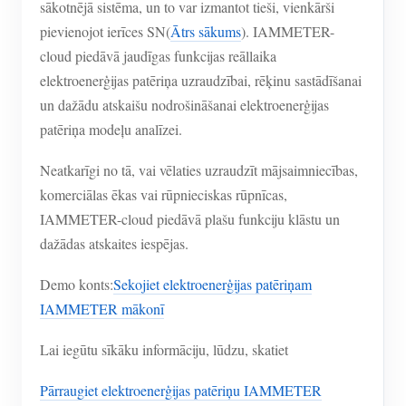
sākotnējā sistēma, un to var izmantot tieši, vienkārši
pievienojot ierīces SN(
Ātrs sākums
). IAMMETER-
cloud piedāvā jaudīgas funkcijas reāllaika
elektroenerģijas patēriņa uzraudzībai, rēķinu sastādīšanai
un dažādu atskaišu nodrošināšanai elektroenerģijas
patēriņa modeļu analīzei.
Neatkarīgi no tā, vai vēlaties uzraudzīt mājsaimniecības,
komerciālas ēkas vai rūpnieciskas rūpnīcas,
IAMMETER-cloud piedāvā plašu funkciju klāstu un
dažādas atskaites iespējas.
Demo konts:
Sekojiet elektroenerģijas patēriņam
IAMMETER mākonī
Lai iegūtu sīkāku informāciju, lūdzu, skatiet
Pārraugiet elektroenerģijas patēriņu IAMMETER