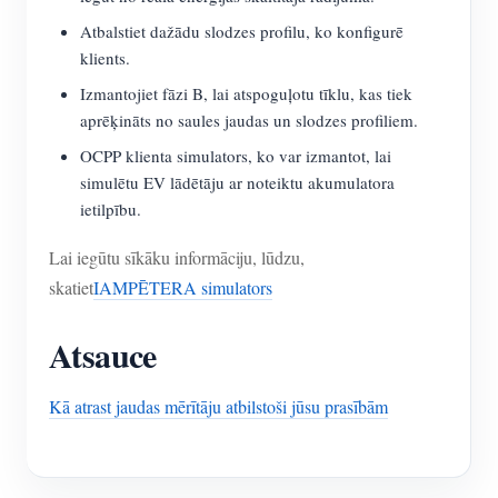
Atbalstiet dažādu slodzes profilu, ko konfigurē
klients.
Izmantojiet fāzi B, lai atspoguļotu tīklu, kas tiek
aprēķināts no saules jaudas un slodzes profiliem.
OCPP klienta simulators, ko var izmantot, lai
simulētu EV lādētāju ar noteiktu akumulatora
ietilpību.
Lai iegūtu sīkāku informāciju, lūdzu,
skatiet
IAMPĒTERA simulators
Atsauce
Kā atrast jaudas mērītāju atbilstoši jūsu prasībām