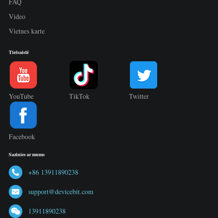
FAQ
Video
Vietnes karte
Tiešsaistē
YouTube
TikTok
Twitter
Facebook
Sazinies ar mums
+86 13911890238
support@devicebit.com
13911890238