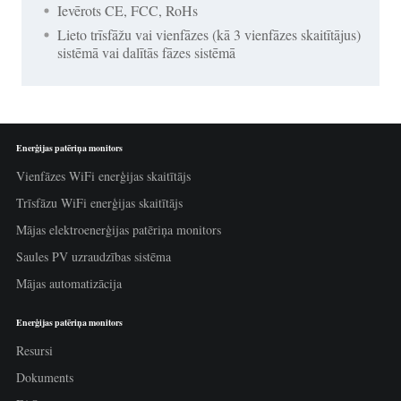
Ievērots CE, FCC, RoHs
Lieto trīsfāžu vai vienfāzes (kā 3 vienfāzes skaitītājus)
sistēmā vai dalītās fāzes sistēmā
Enerģijas patēriņa monitors
Vienfāzes WiFi enerģijas skaitītājs
Trīsfāzu WiFi enerģijas skaitītājs
Mājas elektroenerģijas patēriņa monitors
Saules PV uzraudzības sistēma
Mājas automatizācija
Enerģijas patēriņa monitors
Resursi
Dokuments