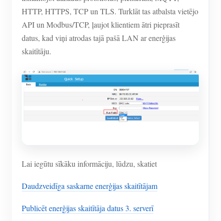
HTTP, HTTPS, TCP un TLS. Turklāt tas atbalsta vietējo
API un Modbus/TCP, ļaujot klientiem ātri pieprasīt
datus, kad viņi atrodas tajā pašā LAN ar enerģijas
skaitītāju.
Lai iegūtu sīkāku informāciju, lūdzu, skatiet
Daudzveidīga saskarne enerģijas skaitītājam
Publicēt enerģijas skaitītāja datus 3. serverī