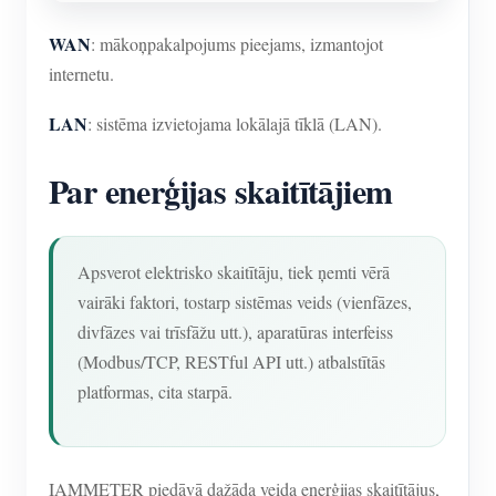
WAN
: mākoņpakalpojums pieejams, izmantojot
internetu.
LAN
: sistēma izvietojama lokālajā tīklā (LAN).
Par enerģijas skaitītājiem
Apsverot elektrisko skaitītāju, tiek ņemti vērā
vairāki faktori, tostarp sistēmas veids (vienfāzes,
divfāzes vai trīsfāžu utt.), aparatūras interfeiss
(Modbus/TCP, RESTful API utt.) atbalstītās
platformas, cita starpā.
IAMMETER piedāvā dažāda veida enerģijas skaitītājus,