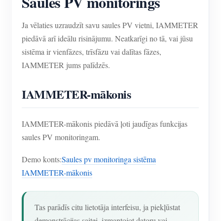
Saules PV monitorings
Ja vēlaties uzraudzīt savu saules PV vietni, IAMMETER
piedāvā arī ideālu risinājumu. Neatkarīgi no tā, vai jūsu
sistēma ir vienfāzes, trīsfāzu vai dalītas fāzes,
IAMMETER jums palīdzēs.
IAMMETER-mākonis
IAMMETER-mākonis piedāvā ļoti jaudīgas funkcijas
saules PV monitoringam.
Demo konts:
Saules pv monitoringa sistēma
IAMMETER-mākonis
Tas parādīs citu lietotāja interfeisu, ja piekļūstat
demonstrācijas saitei, izmantojot datoru vai