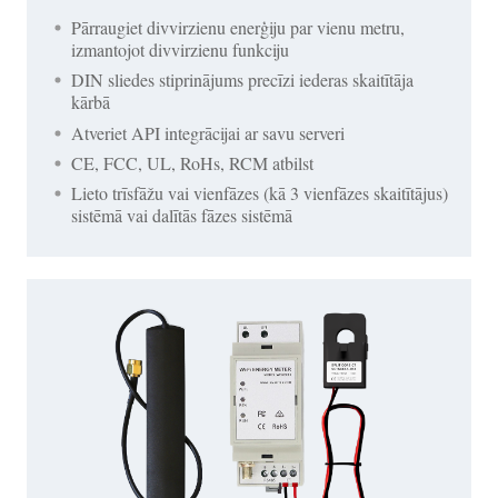
Pārraugiet divvirzienu enerģiju par vienu metru,
izmantojot divvirzienu funkciju
DIN sliedes stiprinājums precīzi iederas skaitītāja
kārbā
Atveriet API integrācijai ar savu serveri
CE, FCC, UL, RoHs, RCM atbilst
Lieto trīsfāžu vai vienfāzes (kā 3 vienfāzes skaitītājus)
sistēmā vai dalītās fāzes sistēmā