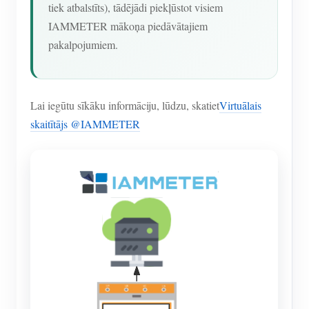
tiek atbalstīts), tādējādi piekļūstot visiem
IAMMETER mākoņa piedāvātajiem
pakalpojumiem.
Lai iegūtu sīkāku informāciju, lūdzu, skatiet
Virtuālais
skaitītājs @IAMMETER