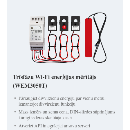
Trīsfāzu Wi-Fi enerģijas mērītājs
(WEM3050T)
Pārraugiet divvirzienu enerģiju par vienu metru,
izmantojot divvirzienu funkciju
Mazs izmērs un zema cena, DIN-sliedes stiprinājums
kārtīgi iederas skaitītāja kastē
Atveriet API integrācijai ar savu serveri