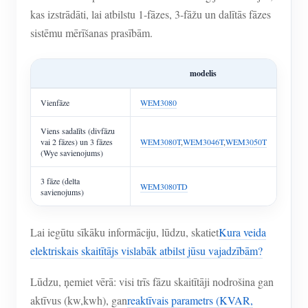
kas izstrādāti, lai atbilstu 1-fāzes, 3-fāžu un dalītās fāzes
sistēmu mērīšanas prasībām.
modelis
Vienfāze
WEM3080
Viens sadalīts (divfāzu
vai 2 fāzes) un 3 fāzes
WEM3080T
,
WEM3046T
,
WEM3050T
(Wye savienojums)
3 fāze (delta
WEM3080TD
savienojums)
Lai iegūtu sīkāku informāciju, lūdzu, skatiet
Kura veida
elektriskais skaitītājs vislabāk atbilst jūsu vajadzībām?
Lūdzu, ņemiet vērā: visi trīs fāzu skaitītāji nodrošina gan
aktīvus (kw,kwh), gan
reaktīvais parametrs (KVAR,