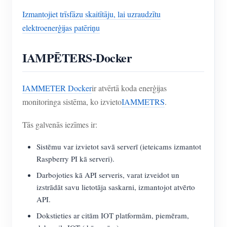
Izmantojiet trīsfāzu skaitītāju, lai uzraudzītu
elektroenerģijas patēriņu
IAMPĒTERS-Docker
IAMMETER Docker
ir atvērtā koda enerģijas
monitoringa sistēma, ko izvieto
IAMMETRS
.
Tās galvenās iezīmes ir:
Sistēmu var izvietot savā serverī (ieteicams izmantot
Raspberry PI kā serveri).
Darbojoties kā API serveris, varat izveidot un
izstrādāt savu lietotāja saskarni, izmantojot atvērto
API.
Dokstieties ar citām IOT platformām, piemēram,