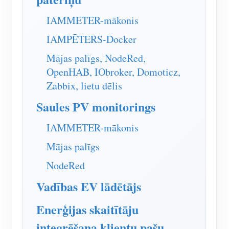
IAMMETER simulators
IAMMETER-mākonis
Virtuālais skaitītājs
IAMPĒTERS-Docker
Enerģijas prognozēšanas un simulācijas sistēma
Mājas palīgs, NodeRed,
Lietojumprogrammas
OpenHAB, IObroker, Domoticz,
Zabbix, lietu dēlis
Saules PV sistēmas enerģijas monitors
Veikals
Saules PV monitorings
Elektroenerģijas patēriņa monitors
Resursi
PV sildītāja vadības sistēma
IAMMETER-mākonis
Produkta īsais ievads
kopiena
Mājas automatizācija
Mājas palīgs
Dokuments
Izstrādātājs
Rūpnīcas enerģijas uzraudzība
NodeRed
Apmācības video
Izpētīt
Sazināties
Vadības EV lādētājs
FAQ
Atlīdzības programma
Par mums
Jaunumi
Enerģijas skaitītāju
integrēšana klientu pašu
Blogi