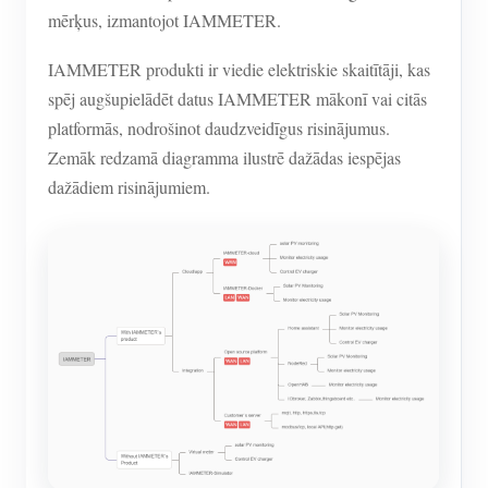
mērķus, izmantojot IAMMETER.
IAMMETER produkti ir viedie elektriskie skaitītāji, kas
spēj augšupielādēt datus IAMMETER mākonī vai citās
platformās, nodrošinot daudzveidīgus risinājumus.
Zemāk redzamā diagramma ilustrē dažādas iespējas
dažādiem risinājumiem.