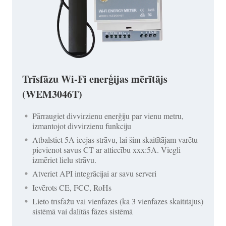
Trīsfāzu Wi-Fi enerģijas mērītājs
(WEM3046T)
Pārraugiet divvirzienu enerģiju par vienu metru,
izmantojot divvirzienu funkciju
Atbalstiet 5A ieejas strāvu, lai šim skaitītājam varētu
pievienot savus CT ar attiecību xxx:5A. Viegli
izmēriet lielu strāvu.
Atveriet API integrācijai ar savu serveri
Ievērots CE, FCC, RoHs
Lieto trīsfāžu vai vienfāzes (kā 3 vienfāzes skaitītājus)
sistēmā vai dalītās fāzes sistēmā