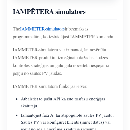
IAMPĒTERA simulators
The
IAMMETER-simulators
ir bezmaksas
programmatūra, ko izstrādājusi IAMMETER komanda.
IAMMETER-simulatoru var izmantot, lai novērtētu
IAMMETER produktu, izmēģinātu dažādas slodzes
kontroles stratēģijas un galu galā novērtētu iespējamo
peļņu no saules PV jaudas.
IAMMETER simulatora funkcijas ietver:
Atbalstiet to pašu API kā īsto trīsfāzu enerģijas
skaitītāju.
Izmantojiet fāzi A, lai atspoguļotu saules PV jaudu.
Saules PV var konfigurēt klients (imitēt datus) vai
iegūt no reāla enerģijas skaitītāja rādījuma.