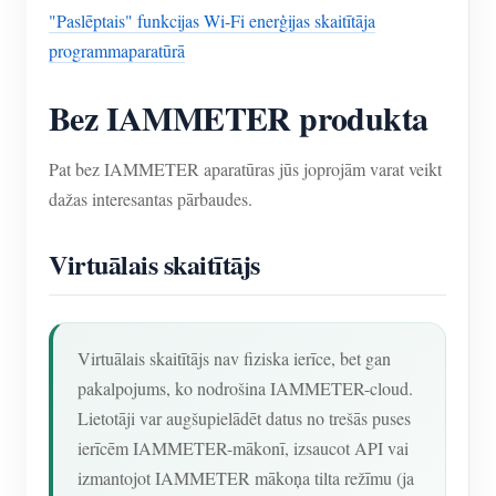
"Paslēptais" funkcijas Wi-Fi enerģijas skaitītāja
programmaparatūrā
Bez IAMMETER produkta
Pat bez IAMMETER aparatūras jūs joprojām varat veikt
dažas interesantas pārbaudes.
Virtuālais skaitītājs
Virtuālais skaitītājs nav fiziska ierīce, bet gan
pakalpojums, ko nodrošina IAMMETER-cloud.
Lietotāji var augšupielādēt datus no trešās puses
ierīcēm IAMMETER-mākonī, izsaucot API vai
izmantojot IAMMETER mākoņa tilta režīmu (ja