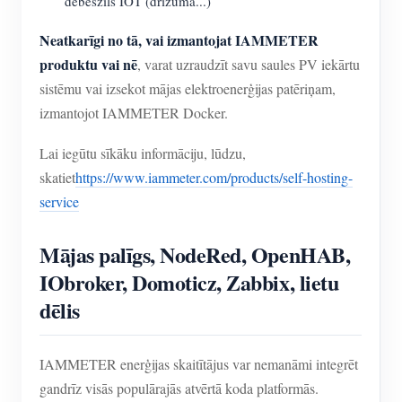
debeszils IOT (drīzumā...)
Neatkarīgi no tā, vai izmantojat IAMMETER
produktu vai nē
, varat uzraudzīt savu saules PV iekārtu
sistēmu vai izsekot mājas elektroenerģijas patēriņam,
izmantojot IAMMETER Docker.
Lai iegūtu sīkāku informāciju, lūdzu,
skatiet
https://www.iammeter.com/products/self-hosting-
service
Mājas palīgs, NodeRed, OpenHAB,
IObroker, Domoticz, Zabbix, lietu
dēlis
IAMMETER enerģijas skaitītājus var nemanāmi integrēt
gandrīz visās populārajās atvērtā koda platformās.