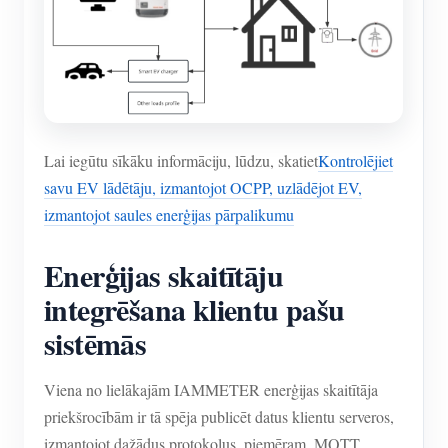
Lai iegūtu sīkāku informāciju, lūdzu, skatiet
Kontrolējiet
savu EV lādētāju, izmantojot OCPP, uzlādējot EV,
izmantojot saules enerģijas pārpalikumu
Enerģijas skaitītāju
integrēšana klientu pašu
sistēmās
Viena no lielākajām IAMMETER enerģijas skaitītāja
priekšrocībām ir tā spēja publicēt datus klientu serveros,
izmantojot dažādus protokolus, piemēram, MQTT,