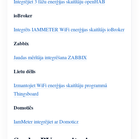
Integrējiet 3 fāžu enerģijas skaitītāju openHAB
ioBroker
Integrēts IAMMETER WiFi enerģijas skaitītājs ioBroker
Zabbix
Jaudas mērītāja integrēšana ZABBIX
Lietu dēlis
Izmantojiet WiFi enerģijas skaitītāju programmā
Thingsboard
Domotičs
IamMeter integrējiet ar Domoticz