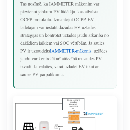
Tas nozīmē, ka IAMMETER mākonim var
pievienot jebkuru EV lādētāju, kas atbalsta
OCPP protokolu. Izmantojot OCPP, EV
lādētājam var iestatīt dažādas EV uzlādes
stratēģijas un kontrolēt uzlādes jaudu atkarībā no
dažādiem laikiem vai SOC vērtībām. Ja saules
PV ir uzraudzīts
IAMMETER-mākonis
, uzlādes
jaudu var kontrolēt arī attiecībā uz saules PV
izvadi. Ja vēlaties, varat uzlādēt EV tikai ar
saules PV pārpalikumu.