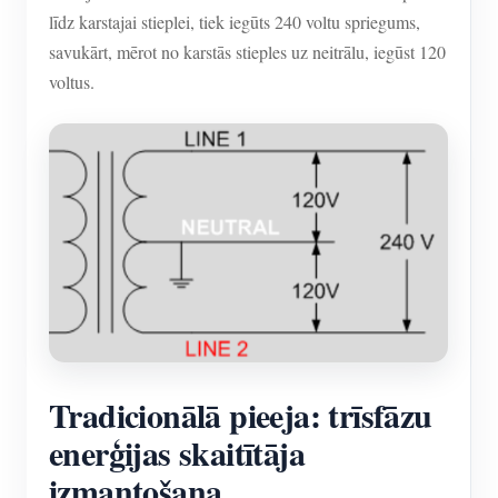
līdz karstajai stieplei, tiek iegūts 240 voltu spriegums,
savukārt, mērot no karstās stieples uz neitrālu, iegūst 120
voltus.
Tradicionālā pieeja: trīsfāzu
enerģijas skaitītāja
izmantošana