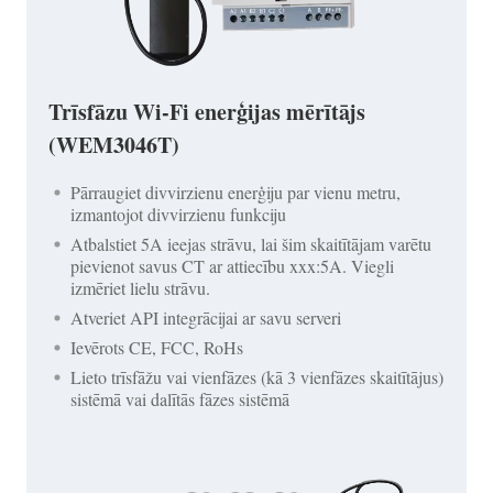
Trīsfāzu Wi-Fi enerģijas mērītājs
(WEM3046T)
Pārraugiet divvirzienu enerģiju par vienu metru,
izmantojot divvirzienu funkciju
Atbalstiet 5A ieejas strāvu, lai šim skaitītājam varētu
pievienot savus CT ar attiecību xxx:5A. Viegli
izmēriet lielu strāvu.
Atveriet API integrācijai ar savu serveri
Ievērots CE, FCC, RoHs
Lieto trīsfāžu vai vienfāzes (kā 3 vienfāzes skaitītājus)
sistēmā vai dalītās fāzes sistēmā