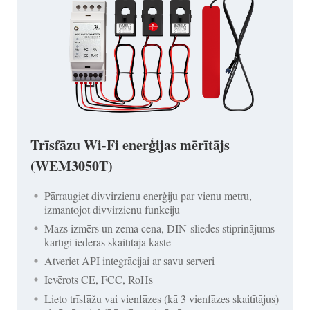
Trīsfāzu Wi-Fi enerģijas mērītājs
(WEM3050T)
Pārraugiet divvirzienu enerģiju par vienu metru,
izmantojot divvirzienu funkciju
Mazs izmērs un zema cena, DIN-sliedes stiprinājums
kārtīgi iederas skaitītāja kastē
Atveriet API integrācijai ar savu serveri
Ievērots CE, FCC, RoHs
Lieto trīsfāžu vai vienfāzes (kā 3 vienfāzes skaitītājus)