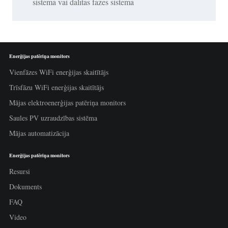
sistēmā vai dalītās fāzes sistēmā
Enerģijas patēriņa monitors
Vienfāzes WiFi enerģijas skaitītājs
Trīsfāzu WiFi enerģijas skaitītājs
Mājas elektroenerģijas patēriņa monitors
Saules PV uzraudzības sistēma
Mājas automatizācija
Enerģijas patēriņa monitors
Resursi
Dokuments
FAQ
Video