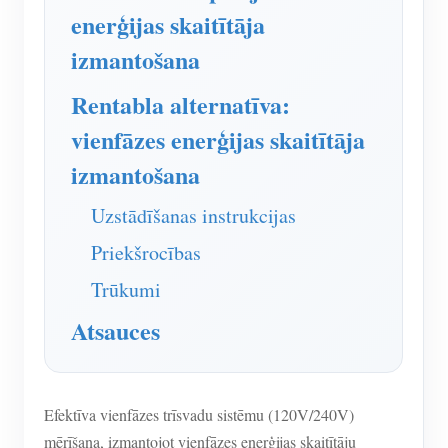
IAMMETER simulators
enerģijas skaitītāja
Virtuālais skaitītājs
izmantošana
Enerģijas prognozēšanas un simulācijas sistēma
Rentabla alternatīva:
Lietojumprogrammas
vienfāzes enerģijas skaitītāja
Saules PV sistēmas enerģijas monitors
izmantošana
Veikals
Elektroenerģijas patēriņa monitors
Resursi
Uzstādīšanas instrukcijas
PV sildītāja vadības sistēma
Priekšrocības
Produkta īsais ievads
kopiena
Mājas automatizācija
Trūkumi
Dokuments
Izstrādātājs
Rūpnīcas enerģijas uzraudzība
Atsauces
Apmācības video
Izpētīt
Sazināties
FAQ
Atlīdzības programma
Par mums
Jaunumi
Efektīva vienfāzes trīsvadu sistēmu (120V/240V)
Blogi
mērīšana, izmantojot vienfāzes enerģijas skaitītāju