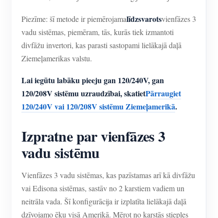
līdzsvarots
Piezīme: šī metode ir piemērojama
vienfāzes 3
vadu sistēmas, piemēram, tās, kurās tiek izmantoti
divfāžu invertori, kas parasti sastopami lielākajā daļā
Ziemeļamerikas valstu.
Lai iegūtu labāku pieeju gan 120/240V, gan
120/208V sistēmu uzraudzībai, skatiet
Pārraugiet
120/240V vai 120/208V sistēmu Ziemeļamerikā
.
Izpratne par vienfāzes 3
vadu sistēmu
Vienfāzes 3 vadu sistēmas, kas pazīstamas arī kā divfāžu
vai Edisona sistēmas, sastāv no 2 karstiem vadiem un
neitrāla vada. Šī konfigurācija ir izplatīta lielākajā daļā
dzīvojamo ēku visā Amerikā. Mērot no karstās stieples