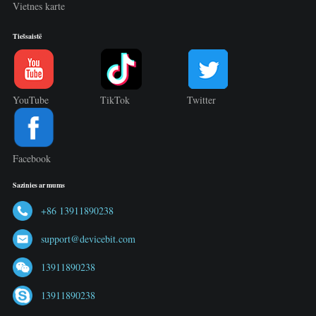
Vietnes karte
Tiešsaistē
YouTube
TikTok
Twitter
Facebook
Sazinies ar mums
+86 13911890238
support@devicebit.com
13911890238
13911890238