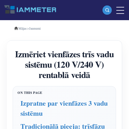
Mājas
>
Jaunumi
Produkti
Vienfāzes Wi-Fi enerģijas skaitītājs (WEM3080)
Izmēriet vienfāzes trīs vadu
Trīsfāzu Wi-Fi enerģijas mērītājs (WEM3080T)
sistēmu (120 V/240 V)
Trīsfāzu Wi-Fi enerģijas mērītājs (WEM3046T)
rentablā veidā
Trīsfāzu Wi-Fi enerģijas mērītājs (WEM3050T)
WiFi barošanas kontrolieris
IAMMETER Cloud Pro
Izpratne par vienfāzes 3 vadu
Pašmitināšanas pakalpojums
sistēmu
EV lādētājs
Tradicionālā pieeja: trīsfāzu