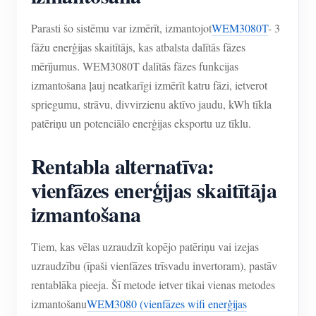
Parasti šo sistēmu var izmērīt, izmantojot
WEM3080T
- 3
fāžu enerģijas skaitītājs, kas atbalsta dalītās fāzes
mērījumus. WEM3080T dalītās fāzes funkcijas
izmantošana ļauj neatkarīgi izmērīt katru fāzi, ietverot
spriegumu, strāvu, divvirzienu aktīvo jaudu, kWh tīkla
patēriņu un potenciālo enerģijas eksportu uz tīklu.
Rentabla alternatīva:
vienfāzes enerģijas skaitītāja
izmantošana
Tiem, kas vēlas uzraudzīt kopējo patēriņu vai izejas
uzraudzību (īpaši vienfāzes trīsvadu invertoram), pastāv
rentablāka pieeja. Šī metode ietver tikai vienas metodes
izmantošanu
WEM3080 (vienfāzes wifi enerģijas