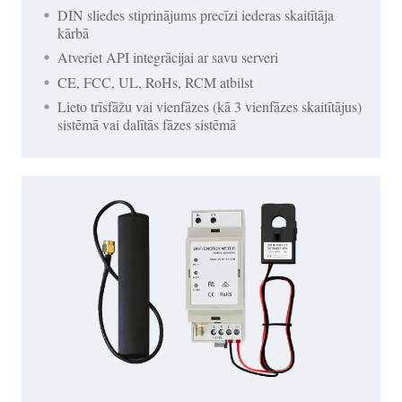
DIN sliedes stiprinājums precīzi iederas skaitītāja
kārbā
Atveriet API integrācijai ar savu serveri
CE, FCC, UL, RoHs, RCM atbilst
Lieto trīsfāžu vai vienfāzes (kā 3 vienfāzes skaitītājus)
sistēmā vai dalītās fāzes sistēmā