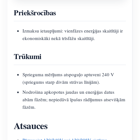
Priekšrocības
Izmaksu ietaupījumi: vienfāzes enerģijas skaitītāji ir
ekonomiskāki nekā trīsfāžu skaitītāji.
Trūkumi
Sprieguma mērījums atspoguļo aptuveni 240 V
(spriegums starp divām strāvas līnijām).
Nodrošina apkopotus jaudas un enerģijas datus
abām fāzēm; nepiedāvā īpašus rādījumus atsevišķām
fāzēm.
Atsauces
Pārraugiet 120/240V vai 120/208V sistēmu