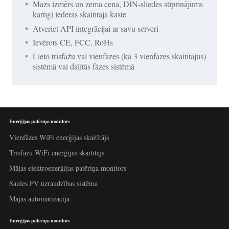
Mazs izmērs un zema cena, DIN-sliedes stiprinājums
kārtīgi iederas skaitītāja kastē
Atveriet API integrācijai ar savu serveri
Ievērots CE, FCC, RoHs
Lieto trīsfāžu vai vienfāzes (kā 3 vienfāzes skaitītājus)
sistēmā vai dalītās fāzes sistēmā
Enerģijas patēriņa monitors
Vienfāzes WiFi enerģijas skaitītājs
Trīsfāzu WiFi enerģijas skaitītājs
Mājas elektroenerģijas patēriņa monitors
Saules PV uzraudzības sistēma
Mājas automatizācija
Enerģijas patēriņa monitors