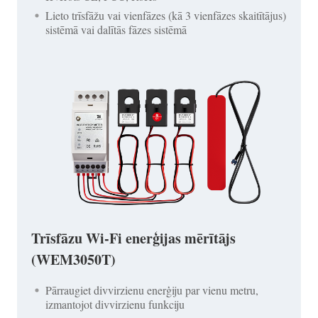
Lieto trīsfāžu vai vienfāzes (kā 3 vienfāzes skaitītājus)
sistēmā vai dalītās fāzes sistēmā
Trīsfāzu Wi-Fi enerģijas mērītājs
(WEM3050T)
Pārraugiet divvirzienu enerģiju par vienu metru,
izmantojot divvirzienu funkciju