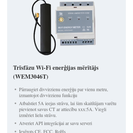
Trīsfāzu Wi-Fi enerģijas mērītājs
(WEM3046T)
Pārraugiet divvirzienu enerģiju par vienu metru,
izmantojot divvirzienu funkciju
Atbalstiet 5A ieejas strāvu, lai šim skaitītājam varētu
pievienot savus CT ar attiecību xxx:5A. Viegli
izmēriet lielu strāvu.
Atveriet API integrācijai ar savu serveri
Ievērots CE, FCC, RoHs