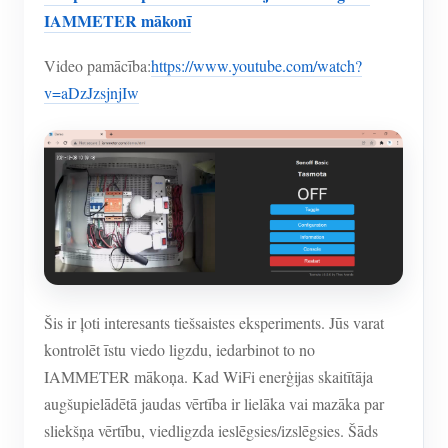
IAMMETER simulators
IAMMETER mākonī
Virtuālais skaitītājs
Video pamācība:
https://www.youtube.com/watch?
Enerģijas prognozēšanas un simulācijas sistēma
v=aDzJzsjnjIw
Lietojumprogrammas
Saules PV sistēmas enerģijas monitors
Veikals
Elektroenerģijas patēriņa monitors
Resursi
PV sildītāja vadības sistēma
Produkta īsais ievads
kopiena
Mājas automatizācija
Dokuments
Izstrādātājs
Rūpnīcas enerģijas uzraudzība
Šis ir ļoti interesants tiešsaistes eksperiments. Jūs varat
Apmācības video
Izpētīt
Sazināties
kontrolēt īstu viedo ligzdu, iedarbinot to no
FAQ
Atlīdzības programma
IAMMETER mākoņa. Kad WiFi enerģijas skaitītāja
Par mums
Jaunumi
augšupielādētā jaudas vērtība ir lielāka vai mazāka par
sliekšņa vērtību, viedligzda ieslēgsies/izslēgsies. Šāds
Blogi