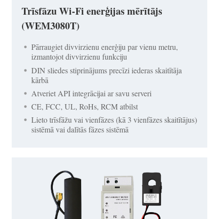
Trīsfāzu Wi-Fi enerģijas mērītājs
(WEM3080T)
Pārraugiet divvirzienu enerģiju par vienu metru,
izmantojot divvirzienu funkciju
DIN sliedes stiprinājums precīzi iederas skaitītāja
kārbā
Atveriet API integrācijai ar savu serveri
CE, FCC, UL, RoHs, RCM atbilst
Lieto trīsfāžu vai vienfāzes (kā 3 vienfāzes skaitītājus)
sistēmā vai dalītās fāzes sistēmā