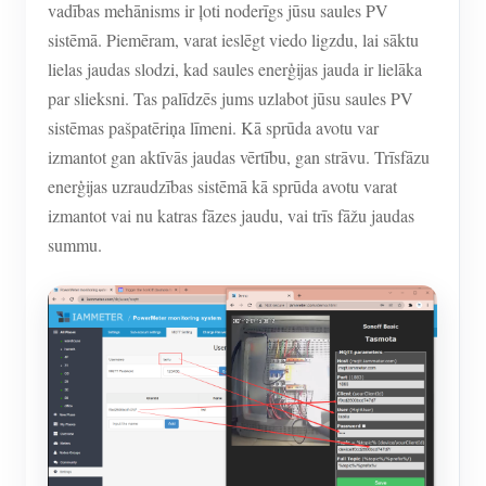
vadības mehānisms ir ļoti noderīgs jūsu saules PV
sistēmā. Piemēram, varat ieslēgt viedo ligzdu, lai sāktu
lielas jaudas slodzi, kad saules enerģijas jauda ir lielāka
par slieksni. Tas palīdzēs jums uzlabot jūsu saules PV
sistēmas pašpatēriņa līmeni. Kā sprūda avotu var
izmantot gan aktīvās jaudas vērtību, gan strāvu. Trīsfāzu
enerģijas uzraudzības sistēmā kā sprūda avotu varat
izmantot vai nu katras fāzes jaudu, vai trīs fāžu jaudas
summu.