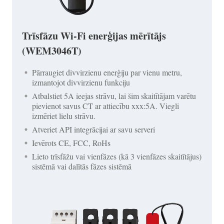
Trīsfāzu Wi-Fi enerģijas mērītājs
(WEM3046T)
Pārraugiet divvirzienu enerģiju par vienu metru,
izmantojot divvirzienu funkciju
Atbalstiet 5A ieejas strāvu, lai šim skaitītājam varētu
pievienot savus CT ar attiecību xxx:5A. Viegli
izmēriet lielu strāvu.
Atveriet API integrācijai ar savu serveri
Ievērots CE, FCC, RoHs
Lieto trīsfāžu vai vienfāzes (kā 3 vienfāzes skaitītājus)
sistēmā vai dalītās fāzes sistēmā