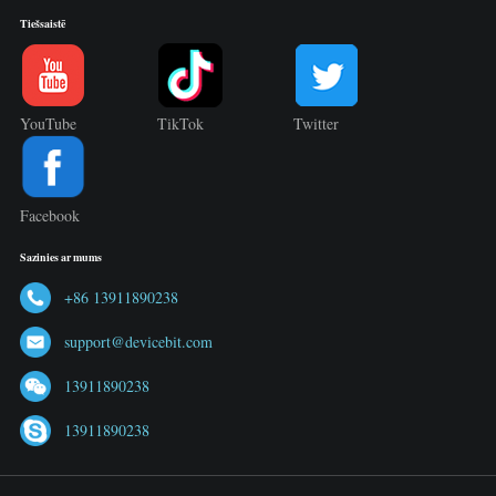
Tiešsaistē
YouTube
TikTok
Twitter
Facebook
Sazinies ar mums
+86 13911890238
support@devicebit.com
13911890238
13911890238