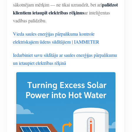
palīdzot
sākotnējam mērķim — ne tikai uzraudzīt, bet arī
klientiem ietaupīt elektrības rēķinus
ar inteliģentas
vadības palīdzību.
Vieda saules enerģijas pārpalikuma kontrole
elektriskajiem ūdens sildītājiem | IAMMETER
Iedarbiniet savu sildītāju ar saules enerģijas pārpalikumu
un ietaupiet elektrības rēķinā