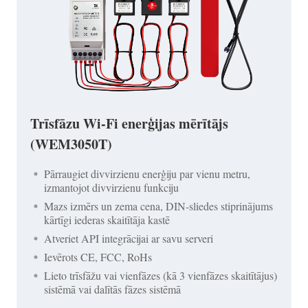
Trīsfāzu Wi-Fi enerģijas mērītājs
(WEM3050T)
Pārraugiet divvirzienu enerģiju par vienu metru,
izmantojot divvirzienu funkciju
Mazs izmērs un zema cena, DIN-sliedes stiprinājums
kārtīgi iederas skaitītāja kastē
Atveriet API integrācijai ar savu serveri
Ievērots CE, FCC, RoHs
Lieto trīsfāžu vai vienfāzes (kā 3 vienfāzes skaitītājus)
sistēmā vai dalītās fāzes sistēmā