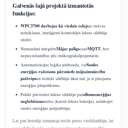
Galvenās šajā projektā izmantotās
funkcijas:
WPC3700 darbojas kā viedais relejs
ar strāvas
noteikšanu, inteliģenti kontrolējot ūdens sildītāja
slodzi.
Mājas palīgs
MQTT
Nemanāmi integrēts
caur
, bez
nepieciešamības pēc mākoņpakalpojumiem.
Saules
Automatizācijas loģika pārbauda, vai
enerģijas ražošana pārsniedz mājsaimniecību
patēriņu
un ieslēdz sildītāju tikai tad, ja ir pieejama
enerģijas pārpalikums.
siltumenerģijas
Palīdz pārveidot ūdens sildītāju par
uzglabāšana
ierīce (karstā ūdens baterija), uzlabojot
saules enerģijas pašpatēriņu.
Lai gan lietotājs izmantoja trešās puses viedskaitītāju, lai