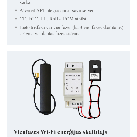
kārbā
Atveriet API integrācijai ar savu serveri
CE, FCC, UL, RoHs, RCM atbilst
Lieto trīsfāžu vai vienfāzes (kā 3 vienfāzes skaitītājus)
sistēmā vai dalītās fāzes sistēmā
Vienfāzes Wi-Fi enerģijas skaitītājs