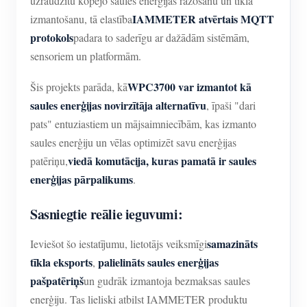
uzraudzītu kopējo saules enerģijas ražošanu un tīkla
IAMMETER atvērtais MQTT
izmantošanu, tā elastība
protokols
padara to saderīgu ar dažādām sistēmām,
sensoriem un platformām.
WPC3700 var izmantot kā
Šis projekts parāda, kā
saules enerģijas novirzītāja alternatīvu
, īpaši "dari
pats" entuziastiem un mājsaimniecībām, kas izmanto
saules enerģiju un vēlas optimizēt savu enerģijas
viedā komutācija, kuras pamatā ir saules
patēriņu,
enerģijas pārpalikums
.
Sasniegtie reālie ieguvumi:
samazināts
Ieviešot šo iestatījumu, lietotājs veiksmīgi
tīkla eksports
palielināts saules enerģijas
,
pašpatēriņš
un gudrāk izmantoja bezmaksas saules
enerģiju. Tas lieliski atbilst IAMMETER produktu