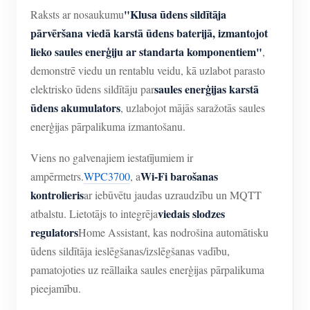
IAMMETER simulators
"Klusa ūdens sildītāja
Raksts ar nosaukumu
Virtuālais skaitītājs
pārvēršana viedā karstā ūdens baterijā, izmantojot
lieko saules enerģiju ar standarta komponentiem"
,
Enerģijas prognozēšanas un simulācijas sistēma
demonstrē viedu un rentablu veidu, kā uzlabot parasto
Lietojumprogrammas
saules enerģijas karstā
elektrisko ūdens sildītāju par
ūdens akumulators
, uzlabojot mājās saražotās saules
Saules PV sistēmas enerģijas monitors
Veikals
enerģijas pārpalikuma izmantošanu.
Elektroenerģijas patēriņa monitors
Resursi
Viens no galvenajiem iestatījumiem ir
PV sildītāja vadības sistēma
Produkta īsais ievads
kopiena
Wi-Fi barošanas
ampērmetrs.
WPC3700
, a
kontrolieris
Mājas automatizācija
ar iebūvētu jaudas uzraudzību un MQTT
Dokuments
Izstrādātājs
viedais slodzes
atbalstu. Lietotājs to integrēja
Rūpnīcas enerģijas uzraudzība
Apmācības video
Izpētīt
regulators
Sazināties
Home Assistant, kas nodrošina automātisku
ūdens sildītāja ieslēgšanas/izslēgšanas vadību,
FAQ
Atlīdzības programma
Par mums
pamatojoties uz reāllaika saules enerģijas pārpalikuma
Jaunumi
pieejamību.
Blogi