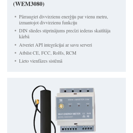
(WEM3080)
Pārraugiet divvirzienu enerģiju par vienu metru,
izmantojot divvirzienu funkciju
DIN sliedes stiprinājums precīzi iederas skaitītāja
kārbā
Atveriet API integrācijai ar savu serveri
Atbilst CE, FCC, RoHs, RCM
Lieto vienfāzes sistēmā