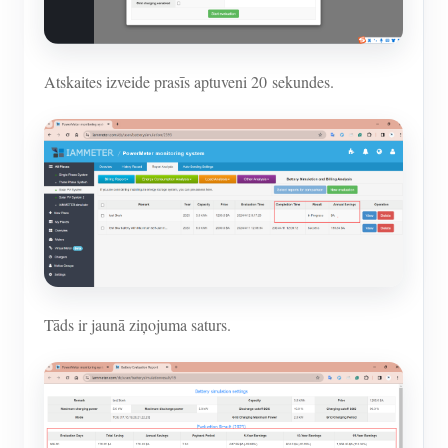
Atskaites izveide prasīs aptuveni 20 sekundes.
Tāds ir jaunā ziņojuma saturs.