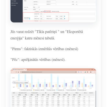
Jūs varat redzēt "Tīkla patēriņš " un "Eksportētā
enerģija" katru mēnesi tabulā.
"Pirms": faktiskās izmērītās vērtības (mēnesī)
"Pēc": aprēķinātās vērtības (mēnesī).