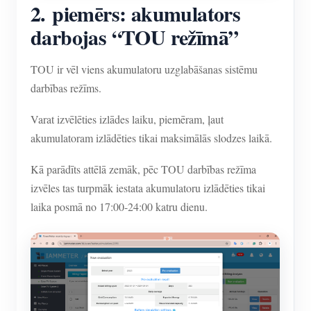
2. piemērs: akumulators
darbojas “TOU režīmā”
TOU ir vēl viens akumulatoru uzglabāšanas sistēmu
darbības režīms.
Varat izvēlēties izlādes laiku, piemēram, ļaut
akumulatoram izlādēties tikai maksimālās slodzes laikā.
Kā parādīts attēlā zemāk, pēc TOU darbības režīma
izvēles tas turpmāk iestata akumulatoru izlādēties tikai
laika posmā no 17:00-24:00 katru dienu.