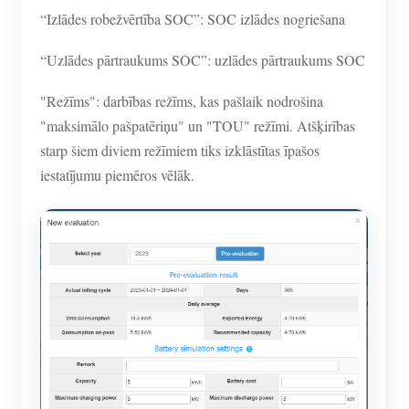
“Izlādes robežvērtība SOC”: SOC izlādes nogriešana
“Uzlādes pārtraukums SOC”: uzlādes pārtraukums SOC
"Režīms": darbības režīms, kas pašlaik nodrošina
"maksimālo pašpatēriņu" un "TOU" režīmi. Atšķirības
starp šiem diviem režīmiem tiks izklāstītas īpašos
iestatījumu piemēros vēlāk.