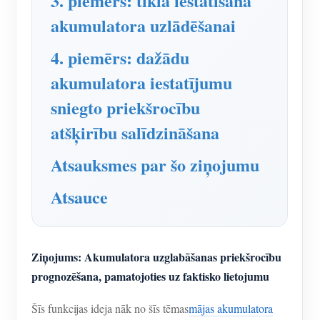
3. piemērs: tīkla iestatīšana
akumulatora uzlādēšanai
4. piemērs: dažādu
akumulatora iestatījumu
sniegto priekšrocību
atšķirību salīdzināšana
Atsauksmes par šo ziņojumu
Atsauce
Ziņojums: Akumulatora uzglabāšanas priekšrocību
prognozēšana, pamatojoties uz faktisko lietojumu
Šīs funkcijas ideja nāk no šīs tēmas
mājas akumulatora