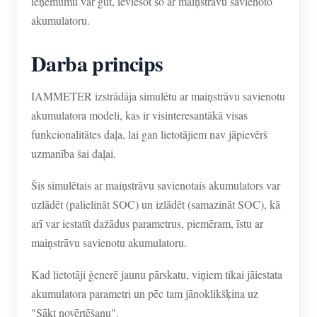
ieņēmumu var gūt, ieviešot šo ar maiņstrāvu savienoto
akumulatoru.
Darba princips
IAMMETER izstrādāja simulētu ar maiņstrāvu savienotu
akumulatora modeli, kas ir visinteresantākā visas
funkcionalitātes daļa, lai gan lietotājiem nav jāpievērš
uzmanība šai daļai.
Šis simulētais ar maiņstrāvu savienotais akumulators var
uzlādēt (palielināt SOC) un izlādēt (samazināt SOC), kā
arī var iestatīt dažādus parametrus, piemēram, īstu ar
maiņstrāvu savienotu akumulatoru.
Kad lietotāji ģenerē jaunu pārskatu, viņiem tikai jāiestata
akumulatora parametri un pēc tam jānoklikšķina uz
"Sākt novērtēšanu".