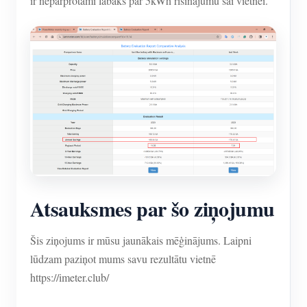
ir nepārprotami labāks par 5kWh risinājumu šai vietnei.
Atsauksmes par šo ziņojumu
Šis ziņojums ir mūsu jaunākais mēģinājums. Laipni
lūdzam paziņot mums savu rezultātu vietnē
https://imeter.club/