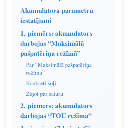
IAMMETER simulators
Akumulatora parametru
Virtuālais skaitītājs
iestatījumi
Enerģijas prognozēšanas un simulācijas sistēma
1. piemērs: akumulators
Lietojumprogrammas
darbojas “Maksimālā
Saules PV sistēmas enerģijas monitors
Veikals
pašpatēriņa režīmā”
Elektroenerģijas patēriņa monitors
Resursi
Par “Maksimālā pašpatēriņa
PV sildītāja vadības sistēma
Produkta īsais ievads
režīmu”
kopiena
Mājas automatizācija
Konkrēti soļi
Dokuments
Izstrādātājs
Rūpnīcas enerģijas uzraudzība
Ziņot par saturu
Apmācības video
Izpētīt
Sazināties
2. piemērs: akumulators
FAQ
Atlīdzības programma
Par mums
darbojas “TOU režīmā”
Jaunumi
Blogi