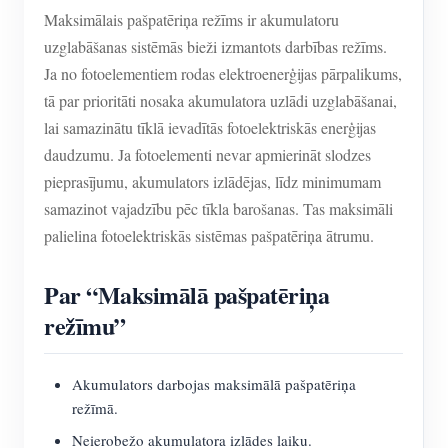
Maksimālais pašpatēriņa režīms ir akumulatoru
uzglabāšanas sistēmās bieži izmantots darbības režīms.
Ja no fotoelementiem rodas elektroenerģijas pārpalikums,
tā par prioritāti nosaka akumulatora uzlādi uzglabāšanai,
lai samazinātu tīklā ievadītās fotoelektriskās enerģijas
daudzumu. Ja fotoelementi nevar apmierināt slodzes
pieprasījumu, akumulators izlādējas, līdz minimumam
samazinot vajadzību pēc tīkla barošanas. Tas maksimāli
palielina fotoelektriskās sistēmas pašpatēriņa ātrumu.
Par “Maksimālā pašpatēriņa
režīmu”
Akumulators darbojas maksimālā pašpatēriņa
režīmā.
Neierobežo akumulatora izlādes laiku.