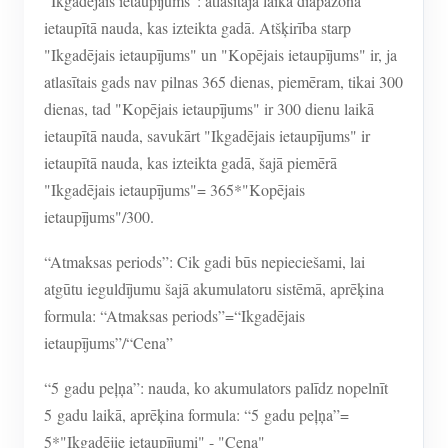
"Ikgadējais ietaupījums": atlasītajā laika diapazonā
ietaupītā nauda, kas izteikta gadā. Atšķirība starp
"Ikgadējais ietaupījums" un "Kopējais ietaupījums" ir, ja
atlasītais gads nav pilnas 365 dienas, piemēram, tikai 300
dienas, tad "Kopējais ietaupījums" ir 300 dienu laikā
ietaupītā nauda, savukārt "Ikgadējais ietaupījums" ir
ietaupītā nauda, kas izteikta gadā, šajā piemērā
"Ikgadējais ietaupījums"= 365*"Kopējais
ietaupījums"/300.
“Atmaksas periods”: Cik gadi būs nepieciešami, lai
atgūtu ieguldījumu šajā akumulatoru sistēmā, aprēķina
formula: “Atmaksas periods”=“Ikgadējais
ietaupījums”/“Cena”
“5 gadu peļņa”: nauda, ko akumulators palīdz nopelnīt
5 gadu laikā, aprēķina formula: “5 gadu peļņa”=
5*"Ikgadējie ietaupījumi" - "Cena"