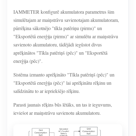
IAMMETER konfigurē akumulatora parametrus šim
simulētajam ar maiņstrāvu savienotajam akumulatoram,
pārrēķina sākotnējo "tīkla patēriņu (pirms)" un
"Eksportētā enerģija (pirms)" ar simulētu ar maiņstrāvu
savienoto akumulatoru, tādējādi iegūstot divus
aprēķinātos "Tīkla patēriņš (pēc)" un "Eksportētā
enerģija (pēc)".
Sistēma izmanto aprēķināto "Tīkla patēriņš (pēc)" un
"Eksportētā enerģija (pēc)" lai aprēķinātu rēķinu un
salīdzinātu to ar iepriekšējo rēķinu.
Parasti jaunais rēķins būs lētāks, un tas ir ieguvums,
ieviešot ar maiņstrāvu savienotu akumulatoru.