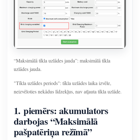
“Maksimālā tīkla uzlādes jauda”: maksimālā tīkla
uzlādes jauda.
"Tīkla uzlādes periods": tīkla uzlādes laika izvēle,
neizvēloties nekādus līdzekļus, nav atļauta tīkla uzlāde.
1. piemērs: akumulators
darbojas “Maksimālā
pašpatēriņa režīmā”