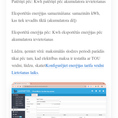
Patēriņš pēc: Kwh patēriņš pēc akumulatora ievietošanas
Eksportētās enerģijas samazināšana: samazināts kWh,
kas tiek ievadīts tīklā (akumulatora dēļ)
Eksportētā enerģija pēc: Kwh eksportētās enerģijas pēc
akumulatora ievietošanas
Lūdzu, ņemiet vērā: maksimālās slodzes periodi parādās
tikai pēc tam, kad elektrības maksa ir iestatīta ar TOU
veidni, lūdzu, skatiet
Konfigurējiet enerģijas tarifa veidni
Lietošanas laiks.