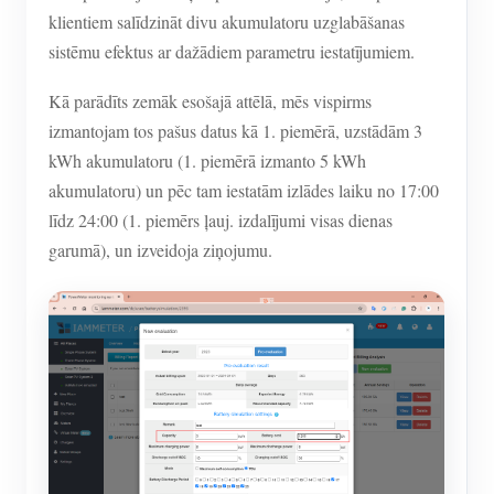
klientiem salīdzināt divu akumulatoru uzglabāšanas
sistēmu efektus ar dažādiem parametru iestatījumiem.
Kā parādīts zemāk esošajā attēlā, mēs vispirms
izmantojam tos pašus datus kā 1. piemērā, uzstādām 3
kWh akumulatoru (1. piemērā izmanto 5 kWh
akumulatoru) un pēc tam iestatām izlādes laiku no 17:00
līdz 24:00 (1. piemērs ļauj. izdalījumi visas dienas
garumā), un izveidoja ziņojumu.