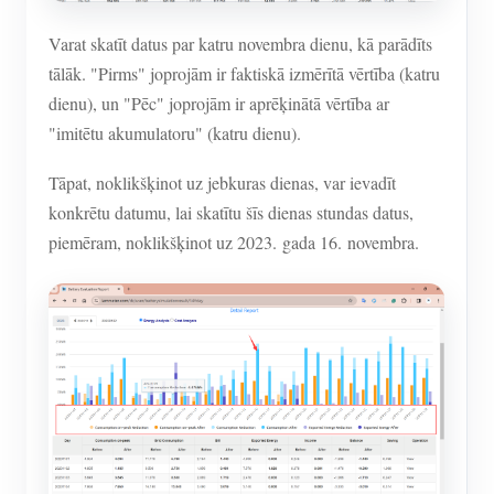
Varat skatīt datus par katru novembra dienu, kā parādīts
tālāk. "Pirms" joprojām ir faktiskā izmērītā vērtība (katru
dienu), un "Pēc" joprojām ir aprēķinātā vērtība ar
"imitētu akumulatoru" (katru dienu).
Tāpat, noklikšķinot uz jebkuras dienas, var ievadīt
konkrētu datumu, lai skatītu šīs dienas stundas datus,
piemēram, noklikšķinot uz 2023. gada 16. novembra.