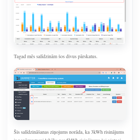
Tagad mēs salīdzinām šos divus pārskatus.
Šis salīdzināšanas ziņojums norāda, ka 3kWh risinājums