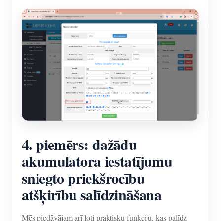
4. piemērs: dažādu
akumulatora iestatījumu
sniegto priekšrocību
atšķirību salīdzināšana
Mēs piedāvājam arī ļoti praktisku funkciju, kas palīdz