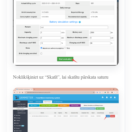
Noklikšķiniet uz “Skatīt”, lai skatītu pārskata saturu