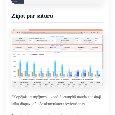
Ziņot par saturu
"Kopējais ietaupījums": kopējā ietaupītā nauda atlasītajā
laika diapazonā pēc akumulatora ievietošanas.