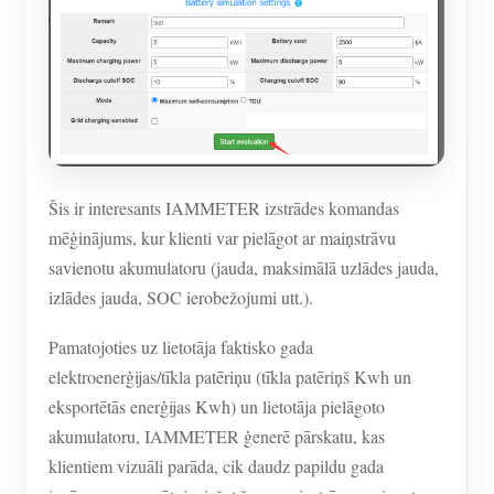
Šis ir interesants IAMMETER izstrādes komandas
mēģinājums, kur klienti var pielāgot ar maiņstrāvu
savienotu akumulatoru (jauda, maksimālā uzlādes jauda,
izlādes jauda, SOC ierobežojumi utt.).
Pamatojoties uz lietotāja faktisko gada
elektroenerģijas/tīkla patēriņu (tīkla patēriņš Kwh un
eksportētās enerģijas Kwh) un lietotāja pielāgoto
akumulatoru, IAMMETER ģenerē pārskatu, kas
klientiem vizuāli parāda, cik daudz papildu gada