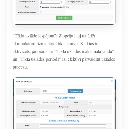
"Tīkla uzlāde iespējota": šī opcija ļauj uzlādēt
akumulatoru, izmantojot tīkla strāvu. Kad tas ir
aktivizēts, jānorāda arī "Tīkla uzlādes maksimālā jauda"
un "Tīkla uzlādes periods" lai efektīvi pārvaldītu uzlādes
procesu.