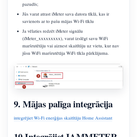
pazudīs;
Jūs varat atrast iMeter sava datora tīklā, kas ir
savienots ar to pašu mājas Wi-Fi tīklu
Ja vēlaties redzēt iMeter signālu
(iMeter_xxxxxxxxx), varat izslēgt savu WiFi
maršrutētāju vai aiznest skaitītāju uz vietu, kur nav
jūsu WiFi maršrutētāja WiFi tīkla pārklājuma.
9. Mājas palīga integrācija
integrējiet Wi-Fi enerģijas skaitītāju Home Assistant
10 Integrējiet IAMMETER