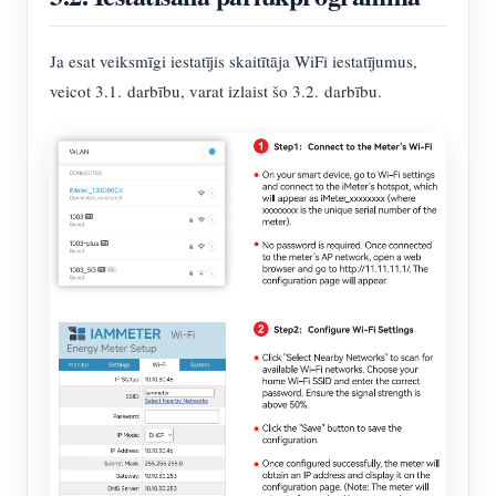
Ja esat veiksmīgi iestatījis skaitītāja WiFi iestatījumus,
veicot 3.1. darbību, varat izlaist šo 3.2. darbību.