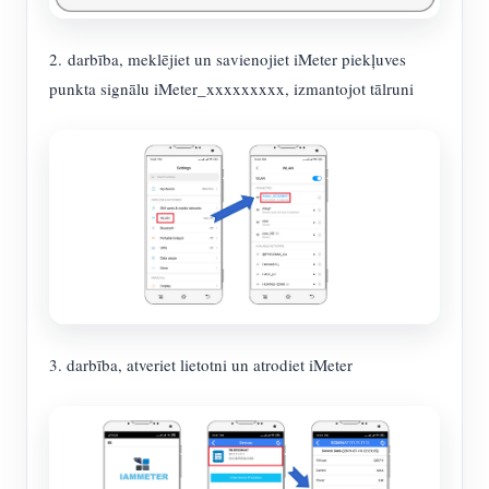
2. darbība, meklējiet un savienojiet iMeter piekļuves
punkta signālu iMeter_xxxxxxxxx, izmantojot tālruni
3. darbība, atveriet lietotni un atrodiet iMeter