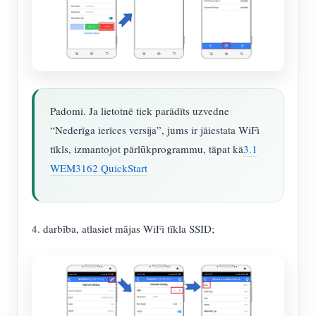
Padomi. Ja lietotnē tiek parādīts uzvedne
“Nederīga ierīces versija”, jums ir jāiestata WiFi
tīkls, izmantojot pārlūkprogrammu, tāpat kā
3.1
WEM3162 QuickStart
4. darbība, atlasiet mājas WiFi tīkla SSID;