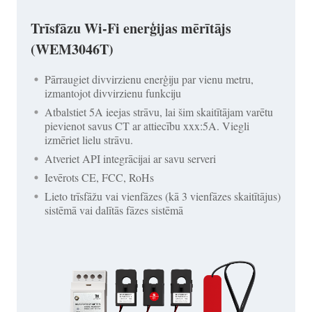
Trīsfāzu Wi-Fi enerģijas mērītājs
(WEM3046T)
Pārraugiet divvirzienu enerģiju par vienu metru,
izmantojot divvirzienu funkciju
Atbalstiet 5A ieejas strāvu, lai šim skaitītājam varētu
pievienot savus CT ar attiecību xxx:5A. Viegli
izmēriet lielu strāvu.
Atveriet API integrācijai ar savu serveri
Ievērots CE, FCC, RoHs
Lieto trīsfāžu vai vienfāzes (kā 3 vienfāzes skaitītājus)
sistēmā vai dalītās fāzes sistēmā