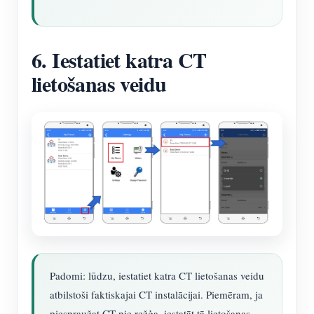
6. Iestatiet katra CT
lietošanas veidu
Padomi: lūdzu, iestatiet katra CT lietošanas veidu
atbilstoši faktiskajai CT instalācijai. Piemēram, ja
piespraužat CT pie režģa, iestatāt tā lietošanas