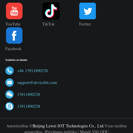
YouTube
TikTok
Twitter
Facebook
Sazinies ar mums
+86 13911890238
support@devicebit.com
13911890238
13911890238
Autortiesības ©
Beijing Lewei IOT Technologies Co., Ltd.
Visas tiesības
aizsargātas. |
Privātuma politika
|
Mainīt VALODU