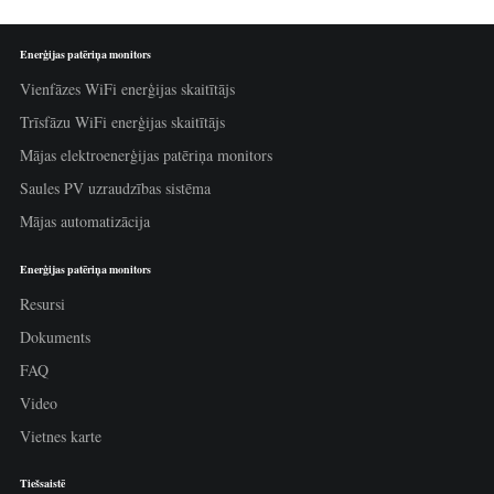
Enerģijas patēriņa monitors
Vienfāzes WiFi enerģijas skaitītājs
Trīsfāzu WiFi enerģijas skaitītājs
Mājas elektroenerģijas patēriņa monitors
Saules PV uzraudzības sistēma
Mājas automatizācija
Enerģijas patēriņa monitors
Resursi
Dokuments
FAQ
Video
Vietnes karte
Tiešsaistē