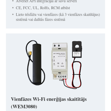
Atveriet API integrācijai ar savu serveri
CE, FCC, UL, RoHs, RCM atbilst
Lieto trīsfāžu vai vienfāzes (kā 3 vienfāzes skaitītājus)
sistēmā vai dalītās fāzes sistēmā
Vienfāzes Wi-Fi enerģijas skaitītājs
(WEM3080)