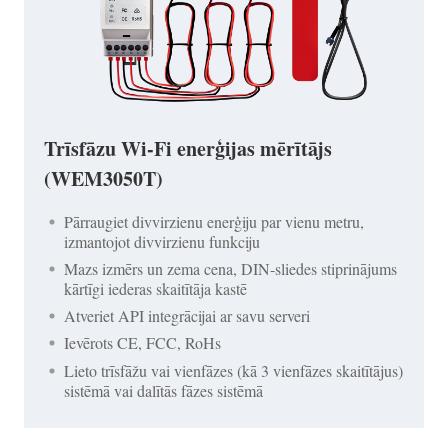
Trīsfāzu Wi-Fi enerģijas mērītājs
(WEM3050T)
Pārraugiet divvirzienu enerģiju par vienu metru,
izmantojot divvirzienu funkciju
Mazs izmērs un zema cena, DIN-sliedes stiprinājums
kārtīgi iederas skaitītāja kastē
Atveriet API integrācijai ar savu serveri
Ievērots CE, FCC, RoHs
Lieto trīsfāžu vai vienfāzes (kā 3 vienfāzes skaitītājus)
sistēmā vai dalītās fāzes sistēmā