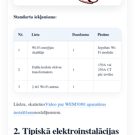
Standarta iekļaušana:
Nē.
Lieta
Daudzums
Piezīme
Wi-Fi enerģijas
Iegultais Wi-
1
1
skaitītājs
Fi modulis
150A vai
Dalīta kodola strāvas
2
1
250A CT
transformators
pēc izvēles
3
2.4G Wi-Fi antena
1
Lūdzu, skatieties
Video par WEM3080 aparatūras
instalēšanu
norādījumiem.
2. Tipiskā elektroinstalācijas