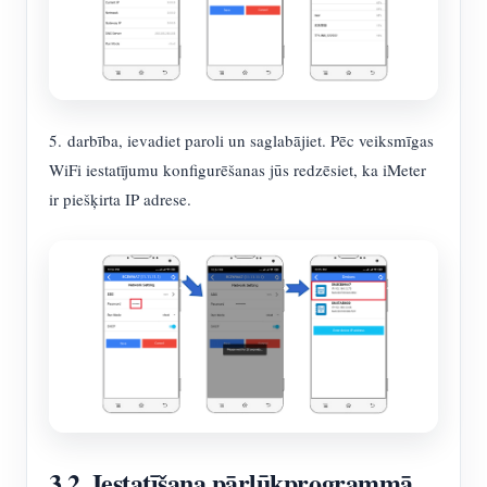
5. darbība, ievadiet paroli un saglabājiet. Pēc veiksmīgas
WiFi iestatījumu konfigurēšanas jūs redzēsiet, ka iMeter
ir piešķirta IP adrese.
3.2. Iestatīšana pārlūkprogrammā