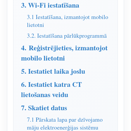
IAMMETER simulators
3. Wi-Fi iestatīšana
Virtuālais skaitītājs
3.1 Iestatīšana, izmantojot mobilo
lietotni
Enerģijas prognozēšanas un simulācijas sistēma
3.2. Iestatīšana pārlūkprogrammā
Lietojumprogrammas
4. Reģistrējieties, izmantojot
Saules PV sistēmas enerģijas monitors
Veikals
mobilo lietotni
Elektroenerģijas patēriņa monitors
Resursi
5. Iestatiet laika joslu
PV sildītāja vadības sistēma
Produkta īsais ievads
kopiena
6. Iestatiet katra CT
Mājas automatizācija
Dokuments
Izstrādātājs
lietošanas veidu
Rūpnīcas enerģijas uzraudzība
Apmācības video
Izpētīt
Sazināties
7. Skatiet datus
FAQ
Atlīdzības programma
Par mums
Jaunumi
7.1 Pārskata lapa par dzīvojamo
māju elektroenerģijas sistēmu
Blogi