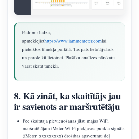
Padomi: lūdzu,
apmeklējiet
https://www.iammemeter.com
lai
pieteiktos tīmekļa portālā. Tas pats lietotājvārds
un parole kā lietotnei. Plašāku analīzes pārskatu
varat skatīt tīmeklī.
8. Kā zināt, ka skaitītājs jau
ir savienots ar maršrutētāju
Pēc skaitītāja pievienošanas jūsu mājas WiFi
maršrutētājam iMeter Wi-Fi piekļuves punkta signāls
(iMeter_xxxxxxxxx) drošības apsvērumu dēļ