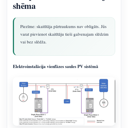
shēma
Piezīme: skaitītāja pārtraukums nav obligāts. Jūs
varat pievienot skaitītāju tieši galvenajam slēdzim
vai bez slēdža.
Elektroinstalācija vienfāzes saules PV sistēmā