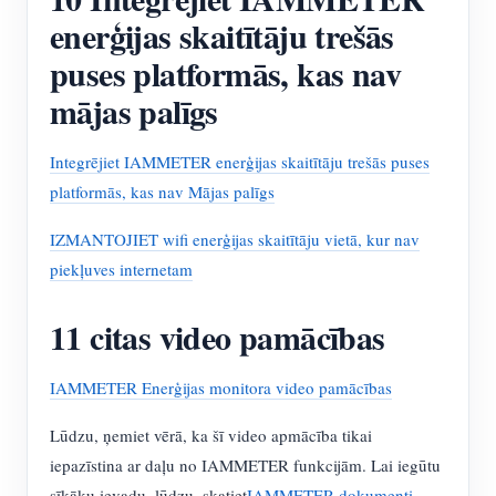
enerģijas skaitītāju trešās
puses platformās, kas nav
mājas palīgs
Integrējiet IAMMETER enerģijas skaitītāju trešās puses
platformās, kas nav Mājas palīgs
IZMANTOJIET wifi enerģijas skaitītāju vietā, kur nav
piekļuves internetam
11 citas video pamācības
IAMMETER Enerģijas monitora video pamācības
Lūdzu, ņemiet vērā, ka šī video apmācība tikai
iepazīstina ar daļu no IAMMETER funkcijām. Lai iegūtu
sīkāku ievadu, lūdzu, skatiet
IAMMETER dokumenti