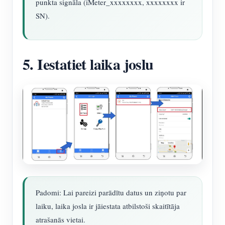
punkta signāla (iMeter_xxxxxxxx, xxxxxxxx ir
SN).
5. Iestatiet laika joslu
Padomi: Lai pareizi parādītu datus un ziņotu par
laiku, laika josla ir jāiestata atbilstoši skaitītāja
atrašanās vietai.