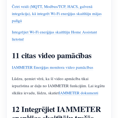
Četri veidi (MQTT, Modbus/TCP, HACS, galvenā
integrācija), kā integrēt Wi-Fi enerģijas skaitītāju mājas
palīgā
Integrējiet Wi-Fi enerģijas skaitītāju Home Assistant
lietotnē
11 citas video pamācības
IAMMETER Enerģijas monitora video pamācības
Lūdzu, ņemiet vērā, ka šī video apmācība tikai
iepazīstina ar daļu no IAMMETER funkcijām. Lai iegūtu
sīkāku ievadu, lūdzu, skatiet
IAMMETER dokumenti
12 Integrējiet IAMMETER
enerģijas skaitītāju trešās