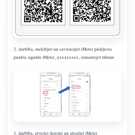
2. darbība, meklējiet un savienojiet iMeter piekļuves
punkta signālu iMeter_xxxxxxxxx, izmantojot tālruni
3. darbība, atveriet lietotni un atrodiet iMeter