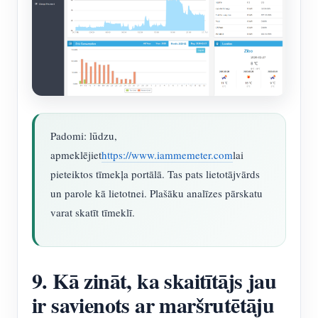
Padomi: lūdzu,
apmeklējiet
https://www.iammemeter.com
lai
pieteiktos tīmekļa portālā. Tas pats lietotājvārds
un parole kā lietotnei. Plašāku analīzes pārskatu
varat skatīt tīmeklī.
9. Kā zināt, ka skaitītājs jau
ir savienots ar maršrutētāju