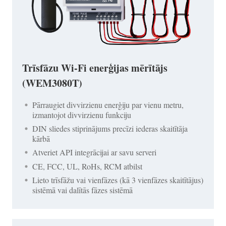
Trīsfāzu Wi-Fi enerģijas mērītājs
(WEM3080T)
Pārraugiet divvirzienu enerģiju par vienu metru,
izmantojot divvirzienu funkciju
DIN sliedes stiprinājums precīzi iederas skaitītāja
kārbā
Atveriet API integrācijai ar savu serveri
CE, FCC, UL, RoHs, RCM atbilst
Lieto trīsfāžu vai vienfāzes (kā 3 vienfāzes skaitītājus)
sistēmā vai dalītās fāzes sistēmā