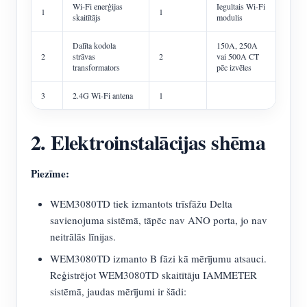
Wi-Fi enerģijas
Iegultais Wi-Fi
1
1
skaitītājs
modulis
Dalīta kodola
150A, 250A
2
strāvas
2
vai 500A CT
transformators
pēc izvēles
3
2.4G Wi-Fi antena
1
2. Elektroinstalācijas shēma
Piezīme:
WEM3080TD tiek izmantots trīsfāžu Delta
savienojuma sistēmā, tāpēc nav ANO porta, jo nav
neitrālās līnijas.
WEM3080TD izmanto B fāzi kā mērījumu atsauci.
Reģistrējot WEM3080TD skaitītāju IAMMETER
sistēmā, jaudas mērījumi ir šādi: