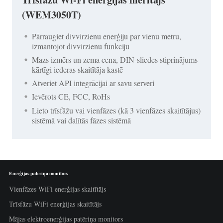
(WEM3050T)
Pārraugiet divvirzienu enerģiju par vienu metru,
izmantojot divvirzienu funkciju
Mazs izmērs un zema cena, DIN-sliedes stiprinājums
kārtīgi iederas skaitītāja kastē
Atveriet API integrācijai ar savu serveri
Ievērots CE, FCC, RoHs
Lieto trīsfāžu vai vienfāzes (kā 3 vienfāzes skaitītājus)
sistēmā vai dalītās fāzes sistēmā
Enerģijas patēriņa monitors
Vienfāzes WiFi enerģijas skaitītājs
Trīsfāzu WiFi enerģijas skaitītājs
Mājas elektroenerģijas patēriņa monitors