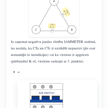
Ja saņemat negatīvu jaudas vērtību IAMMETER sistēmā,
tas norāda, ka CTa un CTc ir uzstādīti nepareizi (jūs esat
nomainījis to instalācijas) vai ka virziens ir apgriezts
(pārbaudiet K->L virzienu saskaņā ar 3. punktu).
=