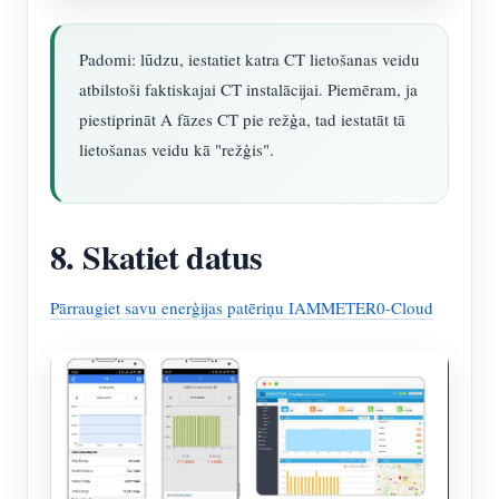
Padomi: lūdzu, iestatiet katra CT lietošanas veidu
atbilstoši faktiskajai CT instalācijai. Piemēram, ja
piestiprināt A fāzes CT pie režģa, tad iestatāt tā
lietošanas veidu kā "režģis".
8. Skatiet datus
Pārraugiet savu enerģijas patēriņu IAMMETER0-Cloud