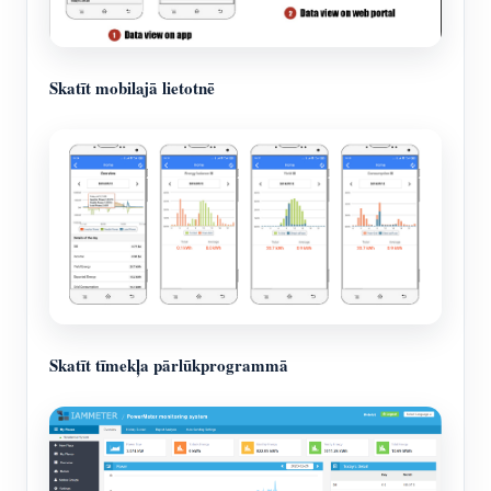
Skatīt mobilajā lietotnē
Skatīt tīmekļa pārlūkprogrammā