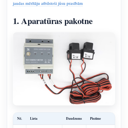
jaudas mērītāju atbilstoši jūsu prasībām
1. Aparatūras pakotne
Nē.
Lieta
Daudzums
Piezīme