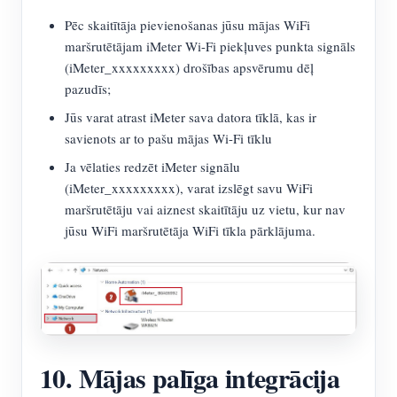
Pēc skaitītāja pievienošanas jūsu mājas WiFi
maršrutētājam iMeter Wi-Fi piekļuves punkta signāls
(iMeter_xxxxxxxxx) drošības apsvērumu dēļ
pazudīs;
Jūs varat atrast iMeter sava datora tīklā, kas ir
savienots ar to pašu mājas Wi-Fi tīklu
Ja vēlaties redzēt iMeter signālu
(iMeter_xxxxxxxxx), varat izslēgt savu WiFi
maršrutētāju vai aiznest skaitītāju uz vietu, kur nav
jūsu WiFi maršrutētāja WiFi tīkla pārklājuma.
10. Mājas palīga integrācija