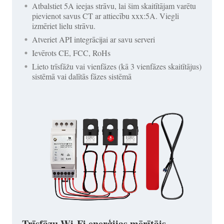
Atbalstiet 5A ieejas strāvu, lai šim skaitītājam varētu
pievienot savus CT ar attiecību xxx:5A. Viegli
izmēriet lielu strāvu.
Atveriet API integrācijai ar savu serveri
Ievērots CE, FCC, RoHs
Lieto trīsfāžu vai vienfāzes (kā 3 vienfāzes skaitītājus)
sistēmā vai dalītās fāzes sistēmā
Trīsfāzu Wi-Fi enerģijas mērītājs