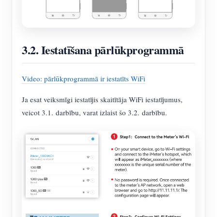
3.2. Iestatīšana pārlūkprogrammā
Video: pārlūkprogrammā ir iestatīts WiFi
Ja esat veiksmīgi iestatījis skaitītāja WiFi iestatījumus,
veicot 3.1. darbību, varat izlaist šo 3.2. darbību.