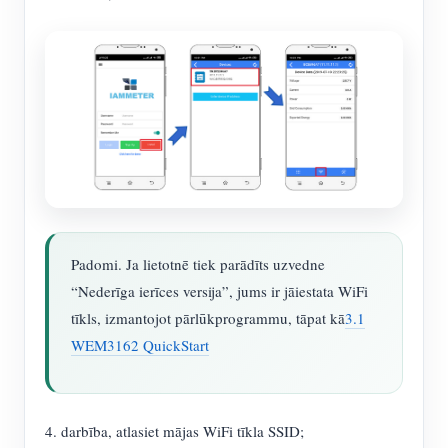
Padomi. Ja lietotnē tiek parādīts uzvedne
“Nederīga ierīces versija”, jums ir jāiestata WiFi
tīkls, izmantojot pārlūkprogrammu, tāpat kā
3.1
WEM3162 QuickStart
4. darbība, atlasiet mājas WiFi tīkla SSID;