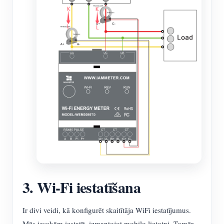
3. Wi-Fi iestatīšana
Ir divi veidi, kā konfigurēt skaitītāja WiFi iestatījumus.
Mēs iesakām iestatīt, izmantojot mobilo lietotni. Tomēr