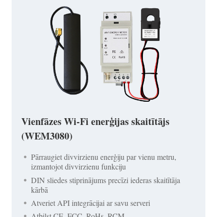
Vienfāzes Wi-Fi enerģijas skaitītājs
(WEM3080)
Pārraugiet divvirzienu enerģiju par vienu metru,
izmantojot divvirzienu funkciju
DIN sliedes stiprinājums precīzi iederas skaitītāja
kārbā
Atveriet API integrācijai ar savu serveri
Atbilst CE, FCC, RoHs, RCM