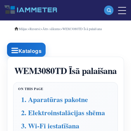
Mājas
>
Resursi
>
Ātrs sākums
>
WEM3080TD Īsā palaišana
Produkti
Vienfāzes Wi-Fi enerģijas skaitītājs (WEM3080)
Katalogs
Trīsfāzu Wi-Fi enerģijas mērītājs (WEM3080T)
Trīsfāzu Wi-Fi enerģijas mērītājs (WEM3046T)
WEM3080TD Īsā palaišana
Trīsfāzu Wi-Fi enerģijas mērītājs (WEM3050T)
WiFi barošanas kontrolieris
1. Aparatūras pakotne
IAMMETER Cloud Pro
2. Elektroinstalācijas shēma
Pašmitināšanas pakalpojums
EV lādētājs
3. Wi-Fi iestatīšana