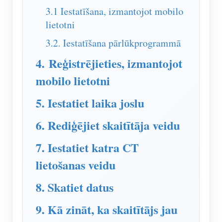
IAMMETER simulators
3.1 Iestatīšana, izmantojot mobilo
Virtuālais skaitītājs
lietotni
3.2. Iestatīšana pārlūkprogrammā
Enerģijas prognozēšanas un simulācijas sistēma
4. Reģistrējieties, izmantojot
Lietojumprogrammas
mobilo lietotni
Saules PV sistēmas enerģijas monitors
Veikals
5. Iestatiet laika joslu
Elektroenerģijas patēriņa monitors
Resursi
PV sildītāja vadības sistēma
6. Rediģējiet skaitītāja veidu
Produkta īsais ievads
kopiena
Mājas automatizācija
Dokuments
Izstrādātājs
7. Iestatiet katra CT
Rūpnīcas enerģijas uzraudzība
lietošanas veidu
Apmācības video
Izpētīt
Sazināties
FAQ
8. Skatiet datus
Atlīdzības programma
Par mums
Jaunumi
9. Kā zināt, ka skaitītājs jau
Blogi