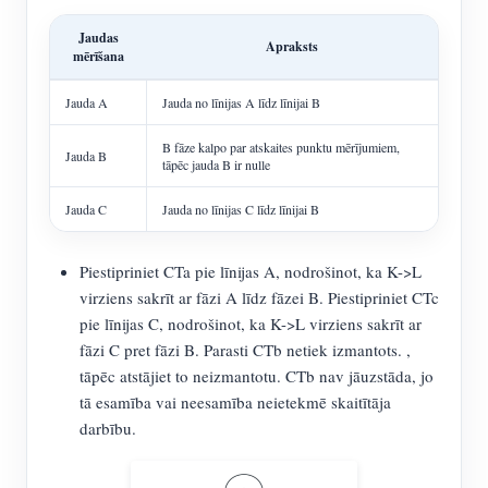
Jaudas
Apraksts
mērīšana
Jauda A
Jauda no līnijas A līdz līnijai B
B fāze kalpo par atskaites punktu mērījumiem,
Jauda B
tāpēc jauda B ir nulle
Jauda C
Jauda no līnijas C līdz līnijai B
Piestipriniet CTa pie līnijas A, nodrošinot, ka K->L
virziens sakrīt ar fāzi A līdz fāzei B. Piestipriniet CTc
pie līnijas C, nodrošinot, ka K->L virziens sakrīt ar
fāzi C pret fāzi B. Parasti CTb netiek izmantots. ,
tāpēc atstājiet to neizmantotu. CTb nav jāuzstāda, jo
tā esamība vai neesamība neietekmē skaitītāja
darbību.